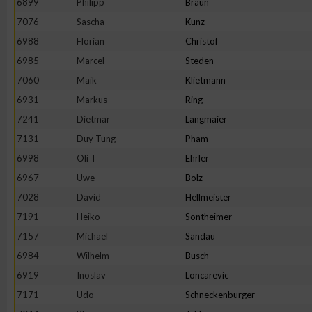
6899
Philipp
Braun
IAB-Besonderheiten:
7076
Sascha
Kunz
Verwendung genauer Standortdaten
6988
Florian
Christof
6985
Marcel
Steden
Geräte anhand von aktiv angeforderten Informationen identifi
7060
Maik
Klietmann
6931
Markus
Ring
Nicht-IAB-Verarbeitungszwecke:
7241
Dietmar
Langmaier
Notwendig
7131
Duy Tung
Pham
6998
Oli T
Ehrler
6967
Uwe
Bolz
Performance
7028
David
Hellmeister
7191
Heiko
Sontheimer
Funktional
7157
Michael
Sandau
6984
Wilhelm
Busch
Werbung
6919
Inoslav
Loncarevic
7171
Udo
Schneckenburger