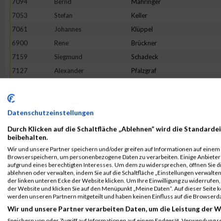
7094
Bernd
Mähringer
7053
Stefan
Keller
7061
Johannes
Klüppel
6900
Rene
Brückner
7159
Siegmund
Schadeck
7127
Alexander
Pfalzgraf
7058
Daniel
Klein
6901
Michael
Dienst
7031
Sebastian
Hennig
Datenschutzeinstellungen
7077
Nikolai
Kurenkow
Durch Klicken auf die Schaltfläche „Ablehnen“ wird die Standardei
beibehalten.
7138
Michael
Radszuweit
Wir und unsere Partner speichern und/oder greifen auf Informationen auf einem G
6964
Thomas
Bierweiler
Browserspeichern, um personenbezogene Daten zu verarbeiten. Einige Anbiete
aufgrund eines berechtigten Interesses. Um dem zu widersprechen, öffnen Sie die
7169
Ulrich
Schmidt
ablehnen oder verwalten, indem Sie auf die Schaltfläche „Einstellungen verwalten“
der linken unteren Ecke der Website klicken. Um Ihre Einwilligung zu widerrufen, 
6978
Patrick
Büch
der Website und klicken Sie auf den Menüpunkt „Meine Daten“. Auf dieser Seite 
7003
Elias
Essig
werden unseren Partnern mitgeteilt und haben keinen Einfluss auf die Browserd
Wir und unsere Partner verarbeiten Daten, um die Leistung der W
7165
Christoph
Schilling
Speichern von oder Zugriff auf Informationen auf einem Endgerät. Verwendung r