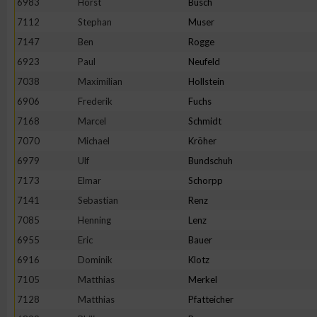
6983
Horst
Busch
7112
Stephan
Muser
Erstellung von Profilen zur Personalisierung von Inhalten
7147
Ben
Rogge
6923
Paul
Neufeld
Verwendung von Profilen zur Auswahl personalisierter Inhalte
7038
Maximilian
Hollstein
6906
Frederik
Fuchs
Messung der Werbeleistung
7168
Marcel
Schmidt
7070
Michael
Kröher
Messung der Performance von Inhalten
6979
Ulf
Bundschuh
7173
Elmar
Schorpp
Analyse von Zielgruppen durch Statistiken oder Kombinatione
7141
Sebastian
Renz
verschiedenen Quellen
7085
Henning
Lenz
6955
Eric
Bauer
Entwicklung und Verbesserung der Angebote
6916
Dominik
Klotz
7105
Matthias
Merkel
Verwendung reduzierter Daten zur Auswahl von Inhalten
7128
Matthias
Pfatteicher