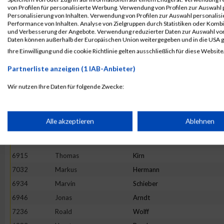
7214
Stefan
Von Dosky
von Profilen für personalisierte Werbung. Verwendung von Profilen zur Auswahl p
6968
Andreas
Bondar
Personalisierung von Inhalten. Verwendung von Profilen zur Auswahl personalis
Performance von Inhalten. Analyse von Zielgruppen durch Statistiken oder Komb
6981
Rüdiger
Burkard
und Verbesserung der Angebote. Verwendung reduzierter Daten zur Auswahl von
Daten können außerhalb der Europäischen Union weitergegeben und in die USA 
6921
Andreas
Meir
Ihre Einwilligung und die cookie Richtlinie gelten ausschließlich für diese Website
6917
Jens
Kohlhepp
Partnerliste anzeigen (1 IAB-Anbieter)
7220
Martin
Wallburg
6943
Tom
Albert
Wir nutzen Ihre Daten für folgende Zwecke:
IAB-Verarbeitungszwecke:
6928
Christoph
Paulitsch
6989
Paul
Conroy
Speichern von oder Zugriff auf Informationen auf einem Endge
Alle akzeptieren
Ablehnen
6913
Marius
Hohmann
7233
Nils
Wischermann
Verwendung reduzierter Daten zur Auswahl von Werbeanzeige
6915
Thomas
Kirn
7032
Markus
Hermann
Erstellung von Profilen für personalisierte Werbung
6934
Marvin
Schieber
6946
Jonas
Arndt
7236
Roald
Wolff
Verwendung von Profilen zur Auswahl personalisierter Werbun