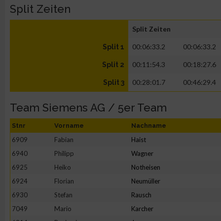
Split Zeiten
Split Zeiten
00:06:33.2
00:06:33.2
Split 1
00:11:54.3
00:18:27.6
Split 2
00:28:01.7
00:46:29.4
Split 3
Team Siemens AG / 5er Team
Stnr
Vorname
Nachname
6909
Fabian
Haist
6940
Philipp
Wagner
6925
Heiko
Notheisen
6924
Florian
Neumüller
6930
Stefan
Rausch
7049
Mario
Karcher