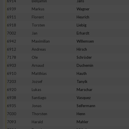
6914
Benjamin
Jans
6939
Markus
Wagner
6911
Florent
Heyrich
6918
Torsten
Liebig
7002
Jan
Erhardt
6942
Maximilian
Willemsen
6912
Andreas
Hirsch
7178
Ole
Schröder
6903
Arnaud
Duchemin
6910
Matthias
Hauth
7203
Jozsef
Tanyik
6920
Lukas
Marschar
6938
Santiago
Vasquez
6935
Jonas
Seifermann
7030
Thorsten
Henn
7093
Harald
Mahler