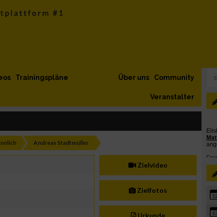
eos
Trainingspläne
Über uns
Community
Veranstalter
nnlich
Andreas Stadtmüller
Zielvideo
Zielfotos
1
1
Urkunde