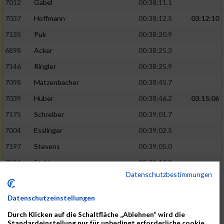
7012
Gabel
00:38:11.1
7037
Hoffmann
00:38:12.5
03:12:10
7135
Puk
00:38:20.9
6898
Acker
00:38:25.3
7146
Ringler
00:38:25.9
7098
Matzenbacher
00:38:45.7
7039
Huber
00:38:46.2
03:15:06
7175
Schreiber
00:39:01.7
7004
Esslinger
00:39:02.5
7197
Stevens
00:39:05.0
7194
Stahler
00:39:10.9
Datenschutzbestimmungen
7137
Rachid
00:39:19.2
03:17:58
7089
Löffler
00:39:23.5
Datenschutzeinstellungen
7218
Waible
00:39:32.4
Durch Klicken auf die Schaltfläche „Ablehnen“ wird die
Standardeinstellung nur für unbedingt erforderliche cookie