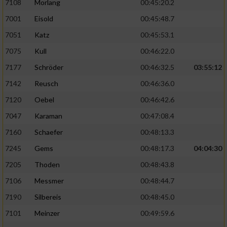
7108
Morlang
00:45:20.2
von Inhalten
7001
Eisold
00:45:48.7
Verwendung von Profilen zur Auswahl
7051
Katz
00:45:53.1
personalisierter Inhalte
7075
Kull
00:46:22.0
Messung der Werbeleistung
7177
Schröder
00:46:32.5
03:55:12
7142
Reusch
00:46:36.0
Messung der Performance von Inhalten
7120
Oebel
00:46:42.6
7047
Karaman
00:47:08.4
Analyse von Zielgruppen durch Statistiken
oder Kombinationen von Daten aus
7160
Schaefer
00:48:13.3
verschiedenen Quellen
7245
Gems
00:48:17.3
04:04:30
Entwicklung und Verbesserung der Angebote
7205
Thoden
00:48:43.8
7106
Messmer
00:48:44.7
Verwendung reduzierter Daten zur Auswahl
von Inhalten
7190
Silbereis
00:48:45.0
IAB-Besonderheiten:
7101
Meinzer
00:49:59.6