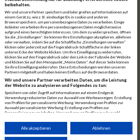
7172
Schneider
00:39:47.3
beibehalten.
7192
Stadtmüller
00:39:56.1
Wir und unsere Partner speichern und/oder greifen auf Informationen auf
einem Gerät zu, wie z. B. eindeutige IDs in cookie und anderen
7078
Kuznetsov
00:39:58.7
03:21:27
Browserspeichern, um personenbezogene Daten zu verarbeiten. Einige
Anbieter verarbeiten Ihre personenbezogenen Daten möglicherweise
7025
Hauns
00:40:10.6
aufgrund eines berechtigten Interesses. Um dem zu widersprechen, öffnen
Sie die „Einstellungen“. Sie können Ihre Einstellungen akzeptieren, ablehnen
7239
Wörz
00:40:24.7
oder verwalten, indem Sie auf die Schaltfläche „Einstellungen verwalten“
klicken oder jederzeit auf die Fingerabdruck-Schaltfläche in der linken
7110
Müller
00:40:26.0
unteren Ecke der Website klicken. Um Ihre Einwilligung zu widerrufen,
klicken Sie auf den Fingerabdruck oder den Link in der Fußzeile der Website
7232
Winter
00:40:27.7
und klicken Sie auf den Menüpunkt „Meine Daten“. Auf dieser Seite können
Sie Ihre Einwilligung widerrufen. Diese Entscheidungen werden unseren
6977
Brunner
00:40:38.0
03:24:30
Partnern mitgeteilt und haben keinen Einfluss auf die Browserdaten.
Wir und unsere Partner verarbeiten Daten, um die Leistung
7092
Lüpertz
00:40:44.0
der Website zu analysieren und Folgendes zu tun:
7152
Roppelt
00:40:45.8
Speichern von oder Zugriff auf Informationen auf einem Endgerät.
Verwendung reduzierter Daten zur Auswahl von Werbeanzeigen. Erstellung
6952
Bär
00:40:59.7
von Profilen für personalisierte Werbung. Verwendung von Profilen zur
Auswahl personalisierter Werbung. Erstellung von Profilen zur
7136
Pust
00:41:23.3
Personalisierung von Inhalten. Verwendung von Profilen zur Auswahl
personalisierter Inhalte. Messung der Werbeleistung. Messung der
7073
Kühn
00:41:35.5
03:30:34
Performance von Inhalten. Analyse von Zielgruppen durch Statistiken oder
Kombinationen von Daten aus verschiedenen Quellen. Entwicklung und
Alle akzeptieren
Ablehnen
7083
Leingang
00:41:50.1
Verbesserung der Angebote. Verwendung reduzierter Daten zur Auswahl
von Inhalten.