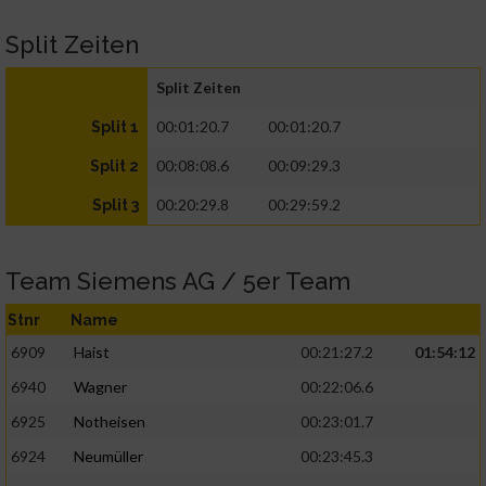
Split Zeiten
Split Zeiten
00:01:20.7
00:01:20.7
Split 1
00:08:08.6
00:09:29.3
Split 2
00:20:29.8
00:29:59.2
Split 3
Team Siemens AG / 5er Team
Stnr
Name
6909
Haist
00:21:27.2
01:54:12
6940
Wagner
00:22:06.6
6925
Notheisen
00:23:01.7
6924
Neumüller
00:23:45.3