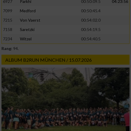
6927
Parkhi
00:50:09.5
04:23:56
Verwendung genauer Standortdaten
7099
Medford
00:50:45.4
Geräte anhand von aktiv angeforderten
7215
Von Vaerst
00:54:02.0
Informationen identifizieren
7158
Saretzki
00:54:19.5
Nicht-IAB-Verarbeitungszwecke:
7234
Witzel
00:54:40.5
Notwendig
Rang:
94.
ALBUM B2RUN MÜNCHEN / 15.07.2026
Performance
Funktional
Werbung