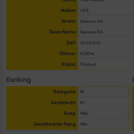
GER
Nation
Siemens AG
Verein
Siemens AG
Team Name
00:30:40.0
Zeit
6100 m
Distanz
Finished
Status
Ranking
M
Kategorie
M
Geschlecht
986
Rang
986
Geschlechter Rang