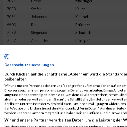
7094
Bernd
Mähringer
7053
Stefan
Keller
7061
Johannes
Klüppel
6900
Rene
Brückner
7159
Siegmund
Schadeck
7127
Alexander
Pfalzgraf
7058
Daniel
Klein
6901
Michael
Dienst
7031
Sebastian
Hennig
Datenschutzeinstellungen
7077
Nikolai
Kurenkow
Durch Klicken auf die Schaltfläche „Ablehnen“ wird die Standardei
beibehalten.
7138
Michael
Radszuweit
Wir und unsere Partner speichern und/oder greifen auf Informationen auf einem G
6964
Thomas
Bierweiler
Browserspeichern, um personenbezogene Daten zu verarbeiten. Einige Anbiete
aufgrund eines berechtigten Interesses. Um dem zu widersprechen, öffnen Sie die
7169
Ulrich
Schmidt
ablehnen oder verwalten, indem Sie auf die Schaltfläche „Einstellungen verwalten“
der linken unteren Ecke der Website klicken. Um Ihre Einwilligung zu widerrufen, 
6978
Patrick
Büch
der Website und klicken Sie auf den Menüpunkt „Meine Daten“. Auf dieser Seite 
7003
Elias
Essig
werden unseren Partnern mitgeteilt und haben keinen Einfluss auf die Browserd
Wir und unsere Partner verarbeiten Daten, um die Leistung der W
7165
Christoph
Schilling
Speichern von oder Zugriff auf Informationen auf einem Endgerät. Verwendung r