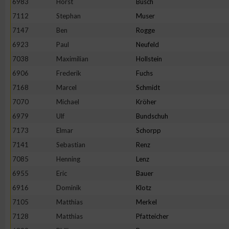
6983
Horst
Busch
7112
Stephan
Muser
Erstellung von Profilen zur Personalisierung von Inhalten
7147
Ben
Rogge
6923
Paul
Neufeld
Verwendung von Profilen zur Auswahl personalisierter Inhalte
7038
Maximilian
Hollstein
6906
Frederik
Fuchs
Messung der Werbeleistung
7168
Marcel
Schmidt
7070
Michael
Kröher
Messung der Performance von Inhalten
6979
Ulf
Bundschuh
7173
Elmar
Schorpp
Analyse von Zielgruppen durch Statistiken oder Kombinatione
7141
Sebastian
Renz
verschiedenen Quellen
7085
Henning
Lenz
6955
Eric
Bauer
Entwicklung und Verbesserung der Angebote
6916
Dominik
Klotz
7105
Matthias
Merkel
Verwendung reduzierter Daten zur Auswahl von Inhalten
7128
Matthias
Pfatteicher