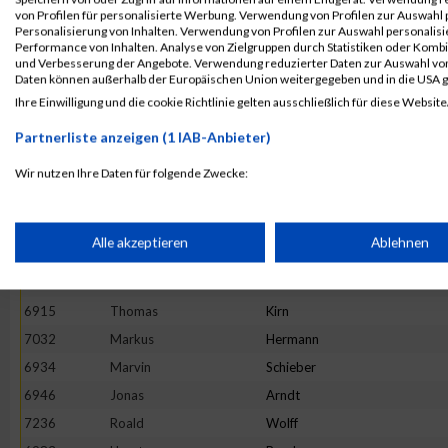
7214
Stefan
Von Dosky
von Profilen für personalisierte Werbung. Verwendung von Profilen zur Auswahl p
6968
Andreas
Bondar
Personalisierung von Inhalten. Verwendung von Profilen zur Auswahl personalis
Performance von Inhalten. Analyse von Zielgruppen durch Statistiken oder Komb
6981
Rüdiger
Burkard
und Verbesserung der Angebote. Verwendung reduzierter Daten zur Auswahl von
Daten können außerhalb der Europäischen Union weitergegeben und in die USA 
6921
Andreas
Meir
Ihre Einwilligung und die cookie Richtlinie gelten ausschließlich für diese Website
6917
Jens
Kohlhepp
Partnerliste anzeigen (1 IAB-Anbieter)
7220
Martin
Wallburg
6943
Tom
Albert
Wir nutzen Ihre Daten für folgende Zwecke:
IAB-Verarbeitungszwecke:
6928
Christoph
Paulitsch
6989
Paul
Conroy
Speichern von oder Zugriff auf Informationen auf einem Endge
Alle akzeptieren
Ablehnen
6913
Marius
Hohmann
7233
Nils
Wischermann
Verwendung reduzierter Daten zur Auswahl von Werbeanzeige
6915
Thomas
Kirn
7032
Markus
Hermann
Erstellung von Profilen für personalisierte Werbung
6934
Marvin
Schieber
6946
Jonas
Arndt
7236
Roald
Wolff
Verwendung von Profilen zur Auswahl personalisierter Werbun