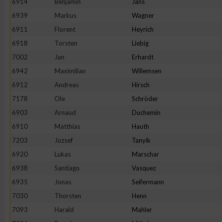
6914
Benjamin
Jans
6939
Markus
Wagner
6911
Florent
Heyrich
6918
Torsten
Liebig
7002
Jan
Erhardt
6942
Maximilian
Willemsen
6912
Andreas
Hirsch
7178
Ole
Schröder
6903
Arnaud
Duchemin
6910
Matthias
Hauth
7203
Jozsef
Tanyik
6920
Lukas
Marschar
6938
Santiago
Vasquez
6935
Jonas
Seifermann
7030
Thorsten
Henn
7093
Harald
Mahler