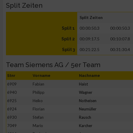
Split Zeiten
Split Zeiten
00:00:50.3
00:00:50.3
Split 1
00:09:17.5
00:10:07.8
Split 2
00:21:22.5
00:31:30.4
Split 3
Team Siemens AG / 5er Team
Stnr
Vorname
Nachname
6909
Fabian
Haist
6940
Philipp
Wagner
6925
Heiko
Notheisen
6924
Florian
Neumüller
6930
Stefan
Rausch
7049
Mario
Karcher