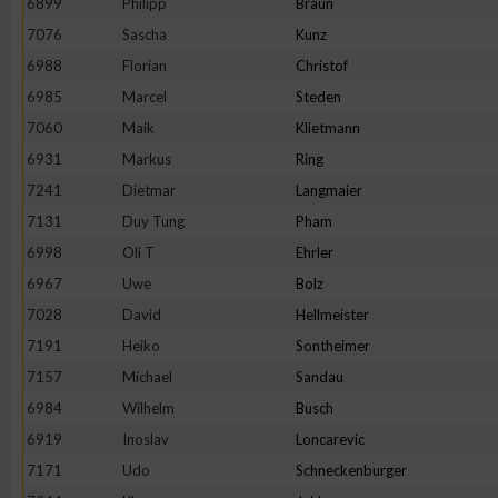
6899
Philipp
Braun
IAB-Besonderheiten:
7076
Sascha
Kunz
Verwendung genauer Standortdaten
6988
Florian
Christof
6985
Marcel
Steden
Geräte anhand von aktiv angeforderten Informationen identifi
7060
Maik
Klietmann
6931
Markus
Ring
Nicht-IAB-Verarbeitungszwecke:
7241
Dietmar
Langmaier
Notwendig
7131
Duy Tung
Pham
6998
Oli T
Ehrler
6967
Uwe
Bolz
Performance
7028
David
Hellmeister
7191
Heiko
Sontheimer
Funktional
7157
Michael
Sandau
6984
Wilhelm
Busch
Werbung
6919
Inoslav
Loncarevic
7171
Udo
Schneckenburger