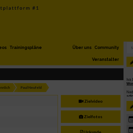
eos
Trainingspläne
Über uns
Community
Veranstalter
nnlich
Paul Neufeld
Zielvideo
Zielfotos
1
1
Urkunde