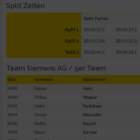
Split Zeiten
Split Zeiten
00:05:19.2
00:05:19.2
Split 1
00:10:13.4
00:15:32.6
Split 2
00:22:45.5
00:38:18.1
Split 3
Team Siemens AG / 5er Team
Stnr
Vorname
Nachname
6909
Fabian
Haist
6940
Philipp
Wagner
6925
Heiko
Notheisen
6924
Florian
Neumüller
6930
Stefan
Rausch
7049
Mario
Karcher