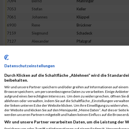
7094
Bernd
Mähringer
7053
Stefan
Keller
7061
Johannes
Klüppel
6900
Rene
Brückner
7159
Siegmund
Schadeck
7127
Alexander
Pfalzgraf
7058
Daniel
Klein
6901
Michael
Dienst
7031
Sebastian
Hennig
Datenschutzeinstellungen
7077
Nikolai
Kurenkow
Durch Klicken auf die Schaltfläche „Ablehnen“ wird die Standardei
beibehalten.
7138
Michael
Radszuweit
Wir und unsere Partner speichern und/oder greifen auf Informationen auf einem G
6964
Thomas
Bierweiler
Browserspeichern, um personenbezogene Daten zu verarbeiten. Einige Anbiete
aufgrund eines berechtigten Interesses. Um dem zu widersprechen, öffnen Sie die
7169
Ulrich
Schmidt
ablehnen oder verwalten, indem Sie auf die Schaltfläche „Einstellungen verwalten“
der linken unteren Ecke der Website klicken. Um Ihre Einwilligung zu widerrufen, 
6978
Patrick
Büch
der Website und klicken Sie auf den Menüpunkt „Meine Daten“. Auf dieser Seite 
7003
Elias
Essig
werden unseren Partnern mitgeteilt und haben keinen Einfluss auf die Browserd
Wir und unsere Partner verarbeiten Daten, um die Leistung der W
7165
Christoph
Schilling
Speichern von oder Zugriff auf Informationen auf einem Endgerät. Verwendung r