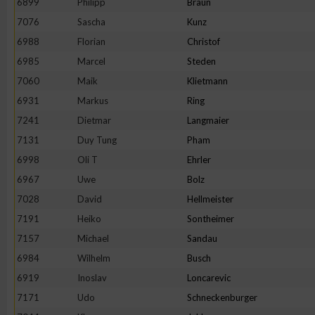
6899
Philipp
Braun
IAB-Besonderheiten:
7076
Sascha
Kunz
Verwendung genauer Standortdaten
6988
Florian
Christof
6985
Marcel
Steden
Geräte anhand von aktiv angeforderten Informationen identifi
7060
Maik
Klietmann
6931
Markus
Ring
Nicht-IAB-Verarbeitungszwecke:
7241
Dietmar
Langmaier
Notwendig
7131
Duy Tung
Pham
6998
Oli T
Ehrler
6967
Uwe
Bolz
Performance
7028
David
Hellmeister
7191
Heiko
Sontheimer
Funktional
7157
Michael
Sandau
6984
Wilhelm
Busch
Werbung
6919
Inoslav
Loncarevic
7171
Udo
Schneckenburger