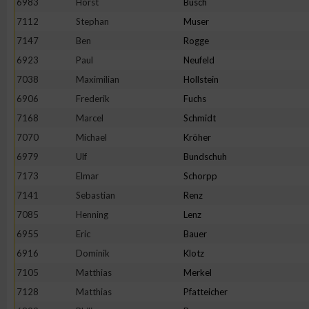
6983
Horst
Busch
7112
Stephan
Muser
Erstellung von Profilen zur Personalisierung von Inhalten
7147
Ben
Rogge
6923
Paul
Neufeld
Verwendung von Profilen zur Auswahl personalisierter Inhalte
7038
Maximilian
Hollstein
6906
Frederik
Fuchs
Messung der Werbeleistung
7168
Marcel
Schmidt
7070
Michael
Kröher
Messung der Performance von Inhalten
6979
Ulf
Bundschuh
7173
Elmar
Schorpp
Analyse von Zielgruppen durch Statistiken oder Kombinatione
7141
Sebastian
Renz
verschiedenen Quellen
7085
Henning
Lenz
6955
Eric
Bauer
Entwicklung und Verbesserung der Angebote
6916
Dominik
Klotz
7105
Matthias
Merkel
Verwendung reduzierter Daten zur Auswahl von Inhalten
7128
Matthias
Pfatteicher