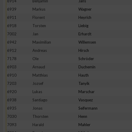
6914
Benjamin
Jans
6939
Markus
Wagner
6911
Florent
Heyrich
6918
Torsten
Liebig
7002
Jan
Erhardt
6942
Maximilian
Willemsen
6912
Andreas
Hirsch
7178
Ole
Schröder
6903
Arnaud
Duchemin
6910
Matthias
Hauth
7203
Jozsef
Tanyik
6920
Lukas
Marschar
6938
Santiago
Vasquez
6935
Jonas
Seifermann
7030
Thorsten
Henn
7093
Harald
Mahler