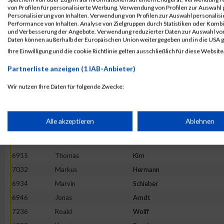
7214
Stefan
Von Dosky
von Profilen für personalisierte Werbung. Verwendung von Profilen zur Auswahl p
6968
Andreas
Bondar
Personalisierung von Inhalten. Verwendung von Profilen zur Auswahl personalis
Performance von Inhalten. Analyse von Zielgruppen durch Statistiken oder Komb
6981
Rüdiger
Burkard
und Verbesserung der Angebote. Verwendung reduzierter Daten zur Auswahl von
Daten können außerhalb der Europäischen Union weitergegeben und in die USA 
6921
Andreas
Meir
Ihre Einwilligung und die cookie Richtlinie gelten ausschließlich für diese Website
6917
Jens
Kohlhepp
Partnerliste anzeigen (1 IAB-Anbieter)
7220
Martin
Wallburg
6943
Tom
Albert
Wir nutzen Ihre Daten für folgende Zwecke:
IAB-Verarbeitungszwecke:
6928
Christoph
Paulitsch
6989
Paul
Conroy
Speichern von oder Zugriff auf Informationen auf einem Endge
Alle akzeptieren
Ablehnen
6913
Marius
Hohmann
7233
Nils
Wischermann
Verwendung reduzierter Daten zur Auswahl von Werbeanzeige
6915
Thomas
Kirn
7032
Markus
Hermann
Erstellung von Profilen für personalisierte Werbung
6934
Marvin
Schieber
6946
Jonas
Arndt
7236
Roald
Wolff
Verwendung von Profilen zur Auswahl personalisierter Werbun