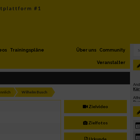
eos
Trainingspläne
Über uns
Community
Veranstalter
nnlich
Wilhelm Busch
Zielvideo
Zielfotos
1
1
Urkunde