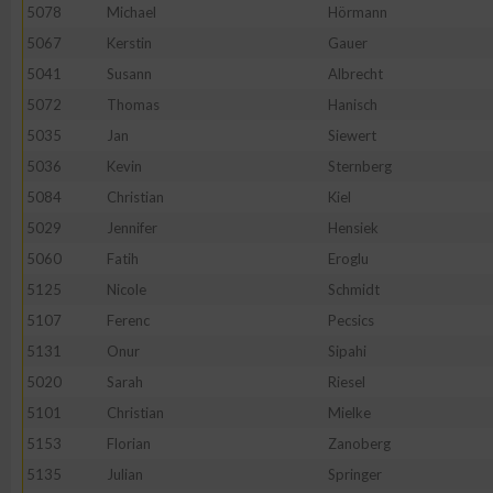
5078
Michael
Hörmann
Erstellung von Profilen zur Personalisierung von Inhalten
5067
Kerstin
Gauer
5041
Susann
Albrecht
5072
Thomas
Hanisch
Verwendung von Profilen zur Auswahl personalisierter Inhalte
5035
Jan
Siewert
5036
Kevin
Sternberg
Messung der Werbeleistung
5084
Christian
Kiel
5029
Jennifer
Hensiek
Messung der Performance von Inhalten
5060
Fatih
Eroglu
5125
Nicole
Schmidt
Analyse von Zielgruppen durch Statistiken oder Kombinatione
5107
Ferenc
Pecsics
verschiedenen Quellen
5131
Onur
Sipahi
5020
Sarah
Riesel
Entwicklung und Verbesserung der Angebote
5101
Christian
Mielke
5153
Florian
Zanoberg
Verwendung reduzierter Daten zur Auswahl von Inhalten
5135
Julian
Springer