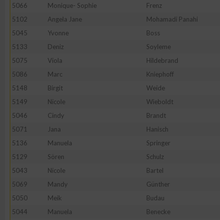
IAB-Besonderheiten:
5066
Monique- Sophie
Frenz
5102
Angela Jane
Mohamadi Panahi
Verwendung genauer Standortdaten
5045
Yvonne
Boss
5133
Deniz
Soyleme
Geräte anhand von aktiv angeforderten Informationen identifi
5075
Viola
Hildebrand
5086
Marc
Kniephoff
Nicht-IAB-Verarbeitungszwecke:
5148
Birgit
Weide
Notwendig
5149
Nicole
Wieboldt
5046
Cindy
Brandt
Performance
5071
Jana
Hanisch
5136
Manuela
Springer
Funktional
5129
Sören
Schulz
5043
Nicole
Bartel
5069
Mandy
Günther
Werbung
5050
Meik
Budau
5044
Manuela
Benecke