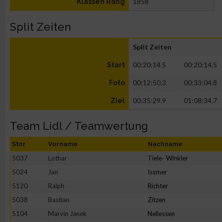
1858
Klassen Rang
Split Zeiten
Split Zeiten
00:20:14.5
00:20:14.5
Start
00:12:50.3
00:33:04.8
Foto
00:35:29.9
01:08:34.7
Ziel
Team Lidl / Teamwertung
Stnr
Vorname
Nachname
5037
Lothar
Tiele- Winkler
5024
Jan
Issmer
5120
Ralph
Richter
5038
Bastian
Zitzen
5104
Marvin Janek
Nellessen