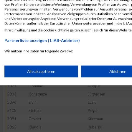
5062
Marina
Fahrenfeld
von Profilen für personalisierte Werbung. Verwendung von Profilen zur Auswahl p
Personalisierung von Inhalten. Verwendung von Profilen zur Auswahl personalis
5124
Dustin
Schmidt
Performance von Inhalten. Analyse von Zielgruppen durch Statistiken oder Komb
und Verbesserung der Angebote. Verwendung reduzierter Daten zur Auswahl von
5025
Philipp
Bieber
Daten können außerhalb der Europäischen Union weitergegeben und in die USA 
5114
Frank
Pingel
Ihre Einwilligung und die cookie Richtlinie gelten ausschließlich für diese Website
5142
Karsten
Tischmacher
Partnerliste anzeigen (1 IAB-Anbieter)
5063
Manuel
Fernandez- Hombre
Wir nutzen Ihre Daten für folgende Zwecke:
5079
Besfort
Ismani
IAB-Verarbeitungszwecke:
5122
Christina
Heitmann
5118
Stefan
Remberg
Speichern von oder Zugriff auf Informationen auf einem Endge
Alle akzeptieren
Ablehnen
5112
Charlene
Petersen
5077
Dominik
Hoppe
Verwendung reduzierter Daten zur Auswahl von Werbeanzeige
5033
Constanze
Jürgensen
5096
Elvir
Luzic
Erstellung von Profilen für personalisierte Werbung
5108
Steffen
Pegel
5091
Cevdet
Küreman
Verwendung von Profilen zur Auswahl personalisierter Werbun
5065
Claudia
Kubalski