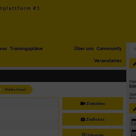
eos
Trainingspläne
Über uns
Community
Veranstalter
Meike Senel
Zielvideo
Zielfotos
1
1
Urkunde