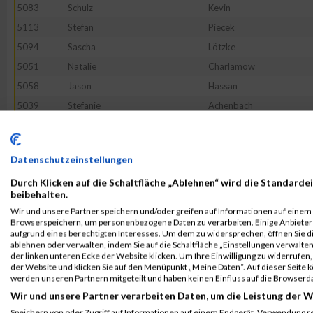
5083
Schulz
Kevin
5113
Stefan
Piecek
5094
Sascha
Lötzke
5051
Natalie
Charlamow
5058
Jason
Hassan
5039
Stefanie
Achenbach
5100
Kerstin
Michaelsen
5048
Nicole
Brückner
Datenschutzeinstellungen
5047
Dennis
Schröder
Durch Klicken auf die Schaltfläche „Ablehnen“ wird die Standardei
5022
Nadine
Kossendey
beibehalten.
5032
Marcus
Finck
Wir und unsere Partner speichern und/oder greifen auf Informationen auf einem G
Browserspeichern, um personenbezogene Daten zu verarbeiten. Einige Anbiete
5095
Nadine
Lutze
aufgrund eines berechtigten Interesses. Um dem zu widersprechen, öffnen Sie die
5093
Anna
Kusber
ablehnen oder verwalten, indem Sie auf die Schaltfläche „Einstellungen verwalten“
der linken unteren Ecke der Website klicken. Um Ihre Einwilligung zu widerrufen, 
5080
Max
Jacob
der Website und klicken Sie auf den Menüpunkt „Meine Daten“. Auf dieser Seite 
werden unseren Partnern mitgeteilt und haben keinen Einfluss auf die Browserd
5109
Britta
Peper
Wir und unsere Partner verarbeiten Daten, um die Leistung der W
5028
Nadine
Kratschmayr
Speichern von oder Zugriff auf Informationen auf einem Endgerät. Verwendung r