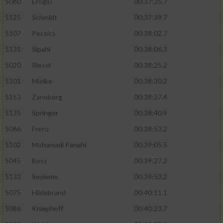
5060
Eroglu
00:37:25.7
5125
Schmidt
00:37:39.7
5107
Pecsics
00:38:02.7
5131
Sipahi
00:38:06.3
5020
Riesel
00:38:25.2
5101
Mielke
00:38:30.2
5153
Zanoberg
00:38:37.4
5135
Springer
00:38:40.9
5066
Frenz
00:38:53.2
5102
Mohamadi Panahi
00:39:05.5
5045
Boss
00:39:27.2
5133
Soyleme
00:39:53.2
5075
Hildebrand
00:40:11.1
5086
Kniephoff
00:40:23.7