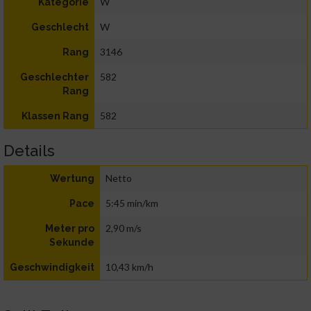
W
Kategorie
W
Geschlecht
3146
Rang
582
Geschlechter
Rang
582
Klassen Rang
Details
Netto
Wertung
5:45 min/km
Pace
2,90 m/s
Meter pro
Sekunde
10,43 km/h
Geschwindigkeit