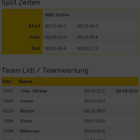
Split Zeiten
Split Zeiten
00:15:46.7
00:15:46.7
Start
00:09:12.0
00:24:58.8
Foto
00:25:18.4
00:50:17.2
Ziel
Team Lidl / Teamwertung
Stnr
Name
5037
Tiele- Winkler
00:25:21.5
02:14:02.0
5024
Issmer
00:25:26.0
5120
Richter
00:26:09.0
5038
Zitzen
00:27:02.9
5104
Nellessen
00:30:02.6