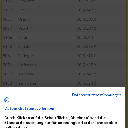
5126
Schramm
00:49:22.4
5137
Stoll
00:49:49.7
5056
Drews
00:50:05.2
5090
Krehl
00:50:07.2
5106
Okur
00:50:48.4
5128
Schulz
00:50:59.9
5061
Ettinger
00:51:12.2
5076
Hoffmann
00:51:47.9
5097
Malchow
00:51:47.9
5152
Yerokhina
00:52:28.2
5070
Hackmann
00:54:35.2
Datenschutzbestimmungen
5127
Schreiner
00:54:35.2
Datenschutzeinstellungen
5074
Heinsohn
00:55:03.7
Durch Klicken auf die Schaltfläche „Ablehnen“ wird die
5145
Vumaz
00:55:56.4
Standardeinstellung nur für unbedingt erforderliche cookie
beibehalten.