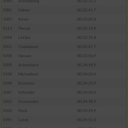
5040
Achterberg
00:32:37.2
5081
Käbler
00:32:41.7
5083
Kevin
00:33:01.6
5113
Piecek
00:33:19.4
5094
Lötzke
00:33:35.6
5051
Charlamow
00:33:47.7
5058
Hassan
00:33:56.9
5039
Achenbach
00:34:18.9
5100
Michaelsen
00:34:30.4
5048
Brückner
00:34:30.9
5047
Schröder
00:34:34.4
5022
Kossendey
00:34:38.9
5032
Finck
00:34:39.9
5095
Lutze
00:34:51.6