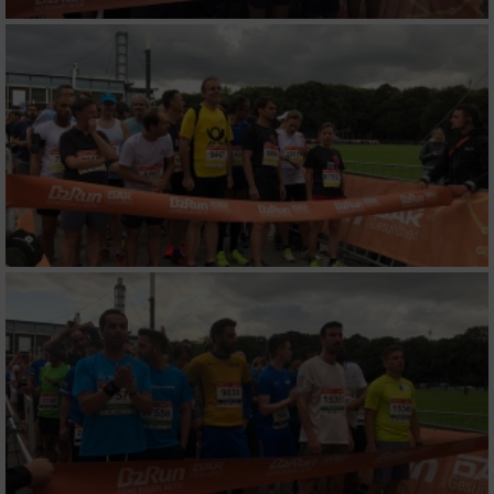
Geräte anhand von aktiv angeforderten
Informationen identifizieren
Nicht-IAB-Verarbeitungszwecke:
Notwendig
Performance
Funktional
Werbung