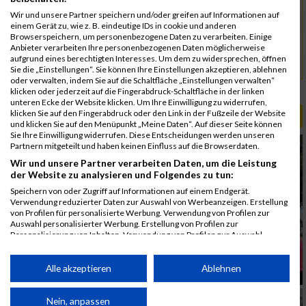
5053
Cömert-Inan
00:56:04.7
Wir und unsere Partner speichern und/oder greifen auf Informationen auf
5146
Herold
00:56:27.8
einem Gerät zu, wie z. B. eindeutige IDs in cookie und anderen
Browserspeichern, um personenbezogene Daten zu verarbeiten. Einige
5092
Kürkaya
00:56:58.4
Anbieter verarbeiten Ihre personenbezogenen Daten möglicherweise
aufgrund eines berechtigten Interesses. Um dem zu widersprechen, öffnen
5143
Ulus
00:56:58.8
Sie die „Einstellungen“. Sie können Ihre Einstellungen akzeptieren, ablehnen
oder verwalten, indem Sie auf die Schaltfläche „Einstellungen verwalten“
Rang:
54.
klicken oder jederzeit auf die Fingerabdruck-Schaltfläche in der linken
unteren Ecke der Website klicken. Um Ihre Einwilligung zu widerrufen,
klicken Sie auf den Fingerabdruck oder den Link in der Fußzeile der Website
ALBUM B2RUN MÜNCHEN / 15.07.2026
und klicken Sie auf den Menüpunkt „Meine Daten“. Auf dieser Seite können
Sie Ihre Einwilligung widerrufen. Diese Entscheidungen werden unseren
Partnern mitgeteilt und haben keinen Einfluss auf die Browserdaten.
Wir und unsere Partner verarbeiten Daten, um die Leistung
der Website zu analysieren und Folgendes zu tun:
Speichern von oder Zugriff auf Informationen auf einem Endgerät.
Verwendung reduzierter Daten zur Auswahl von Werbeanzeigen. Erstellung
von Profilen für personalisierte Werbung. Verwendung von Profilen zur
Auswahl personalisierter Werbung. Erstellung von Profilen zur
Personalisierung von Inhalten. Verwendung von Profilen zur Auswahl
personalisierter Inhalte. Messung der Werbeleistung. Messung der
Performance von Inhalten. Analyse von Zielgruppen durch Statistiken oder
Kombinationen von Daten aus verschiedenen Quellen. Entwicklung und
Alle akzeptieren
Ablehnen
Verbesserung der Angebote. Verwendung reduzierter Daten zur Auswahl
von Inhalten.
Daten können außerhalb der Europäischen Union weitergegeben und in die
Nein, anpassen