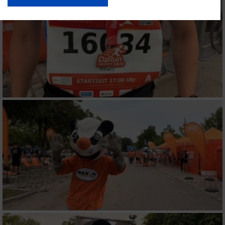
USA gesendet werden.
Ihre Einwilligung und die cookie Richtlinie gelten ausschließlich für diese
Website/App.
Partnerliste anzeigen (1 IAB-Anbieter)
Wir nutzen Ihre Daten für folgende Zwecke:
IAB-Verarbeitungszwecke:
Speichern von oder Zugriff auf Informationen
auf einem Endgerät
Verwendung reduzierter Daten zur Auswahl
von Werbeanzeigen
Erstellung von Profilen für personalisierte
Werbung
Verwendung von Profilen zur Auswahl
personalisierter Werbung
Erstellung von Profilen zur Personalisierung
von Inhalten