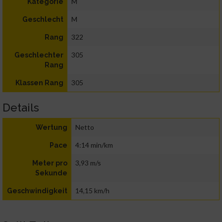
M
Kategorie
M
Geschlecht
322
Rang
305
Geschlechter
Rang
305
Klassen Rang
Details
Netto
Wertung
4:14 min/km
Pace
3,93 m/s
Meter pro
Sekunde
14,15 km/h
Geschwindigkeit