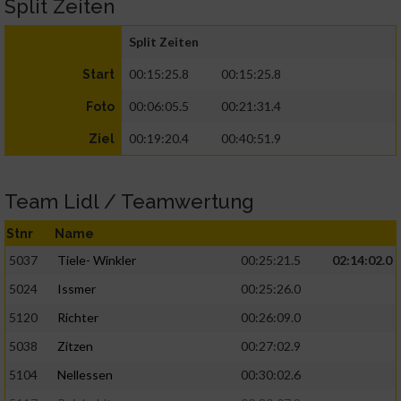
Split Zeiten
Split Zeiten
00:15:25.8
00:15:25.8
Start
00:06:05.5
00:21:31.4
Foto
00:19:20.4
00:40:51.9
Ziel
Team Lidl / Teamwertung
Stnr
Name
5037
Tiele- Winkler
00:25:21.5
02:14:02.0
5024
Issmer
00:25:26.0
5120
Richter
00:26:09.0
5038
Zitzen
00:27:02.9
5104
Nellessen
00:30:02.6