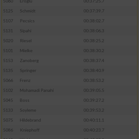
5060
Eroglu
00:37:25.7
5125
Schmidt
00:37:39.7
5107
Pecsics
00:38:02.7
5131
Sipahi
00:38:06.3
5020
Riesel
00:38:25.2
5101
Mielke
00:38:30.2
5153
Zanoberg
00:38:37.4
5135
Springer
00:38:40.9
5066
Frenz
00:38:53.2
5102
Mohamadi Panahi
00:39:05.5
5045
Boss
00:39:27.2
5133
Soyleme
00:39:53.2
5075
Hildebrand
00:40:11.1
5086
Kniephoff
00:40:23.7