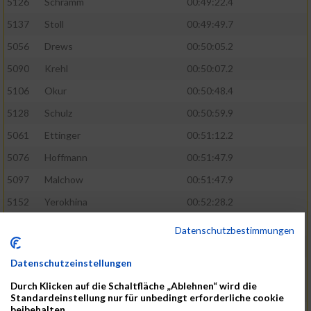
5126
Schramm
00:49:22.4
5137
Stoll
00:49:49.7
5056
Drews
00:50:05.2
5090
Krehl
00:50:07.2
5106
Okur
00:50:48.4
5128
Schulz
00:50:59.9
5061
Ettinger
00:51:12.2
5076
Hoffmann
00:51:47.9
5097
Malchow
00:51:47.9
5152
Yerokhina
00:52:28.2
5070
Hackmann
00:54:35.2
Datenschutzbestimmungen
5127
Schreiner
00:54:35.2
Datenschutzeinstellungen
5074
Heinsohn
00:55:03.7
Durch Klicken auf die Schaltfläche „Ablehnen“ wird die
5145
Vumaz
00:55:56.4
Standardeinstellung nur für unbedingt erforderliche cookie
beibehalten.