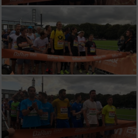
Geräte anhand von aktiv angeforderten
Informationen identifizieren
Nicht-IAB-Verarbeitungszwecke:
Notwendig
Performance
Funktional
Werbung