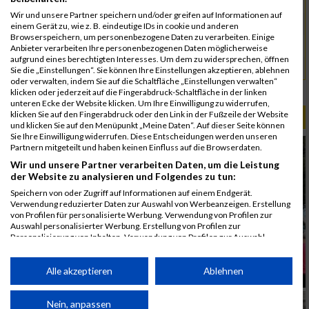
5053
Cömert-Inan
00:56:04.7
Wir und unsere Partner speichern und/oder greifen auf Informationen auf
5146
Herold
00:56:27.8
einem Gerät zu, wie z. B. eindeutige IDs in cookie und anderen
Browserspeichern, um personenbezogene Daten zu verarbeiten. Einige
5092
Kürkaya
00:56:58.4
Anbieter verarbeiten Ihre personenbezogenen Daten möglicherweise
aufgrund eines berechtigten Interesses. Um dem zu widersprechen, öffnen
5143
Ulus
00:56:58.8
Sie die „Einstellungen“. Sie können Ihre Einstellungen akzeptieren, ablehnen
oder verwalten, indem Sie auf die Schaltfläche „Einstellungen verwalten“
Rang:
54.
klicken oder jederzeit auf die Fingerabdruck-Schaltfläche in der linken
unteren Ecke der Website klicken. Um Ihre Einwilligung zu widerrufen,
klicken Sie auf den Fingerabdruck oder den Link in der Fußzeile der Website
ALBUM B2RUN MÜNCHEN / 15.07.2026
und klicken Sie auf den Menüpunkt „Meine Daten“. Auf dieser Seite können
Sie Ihre Einwilligung widerrufen. Diese Entscheidungen werden unseren
Partnern mitgeteilt und haben keinen Einfluss auf die Browserdaten.
Wir und unsere Partner verarbeiten Daten, um die Leistung
der Website zu analysieren und Folgendes zu tun:
Speichern von oder Zugriff auf Informationen auf einem Endgerät.
Verwendung reduzierter Daten zur Auswahl von Werbeanzeigen. Erstellung
von Profilen für personalisierte Werbung. Verwendung von Profilen zur
Auswahl personalisierter Werbung. Erstellung von Profilen zur
Personalisierung von Inhalten. Verwendung von Profilen zur Auswahl
personalisierter Inhalte. Messung der Werbeleistung. Messung der
Performance von Inhalten. Analyse von Zielgruppen durch Statistiken oder
Kombinationen von Daten aus verschiedenen Quellen. Entwicklung und
Alle akzeptieren
Ablehnen
Verbesserung der Angebote. Verwendung reduzierter Daten zur Auswahl
von Inhalten.
Daten können außerhalb der Europäischen Union weitergegeben und in die
Nein, anpassen