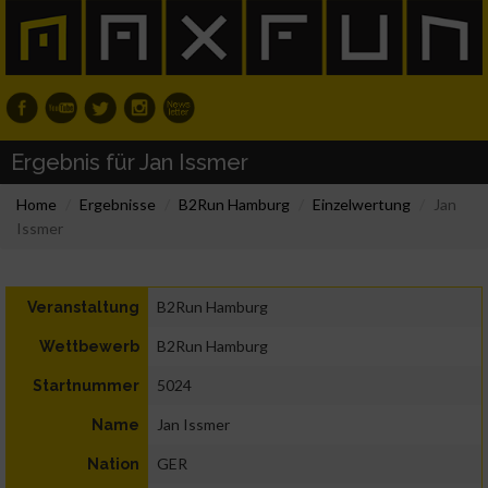
Ergebnis für Jan Issmer
Home
Ergebnisse
B2Run Hamburg
Einzelwertung
Jan
Issmer
B2Run Hamburg
Veranstaltung
B2Run Hamburg
Wettbewerb
5024
Startnummer
Jan Issmer
Name
GER
Nation