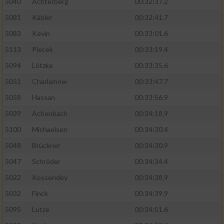
5040
Achterberg
00:32:37.2
5081
Käbler
00:32:41.7
5083
Kevin
00:33:01.6
5113
Piecek
00:33:19.4
5094
Lötzke
00:33:35.6
5051
Charlamow
00:33:47.7
5058
Hassan
00:33:56.9
5039
Achenbach
00:34:18.9
5100
Michaelsen
00:34:30.4
5048
Brückner
00:34:30.9
5047
Schröder
00:34:34.4
5022
Kossendey
00:34:38.9
5032
Finck
00:34:39.9
5095
Lutze
00:34:51.6