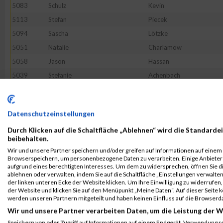
5083
Schulz
Kevin
5113
Stefan
Piecek
5094
Sascha
Lötzke
5051
Natalie
Charlamow
5058
Jason
Hassan
5039
Stefanie
Achenbach
5100
Kerstin
Michaelsen
5048
Nicole
Brückner
Datenschutzeinstellungen
5047
Dennis
Schröder
Durch Klicken auf die Schaltfläche „Ablehnen“ wird die Standardei
5022
Nadine
Kossendey
beibehalten.
5032
Marcus
Finck
Wir und unsere Partner speichern und/oder greifen auf Informationen auf einem G
Browserspeichern, um personenbezogene Daten zu verarbeiten. Einige Anbiete
5095
Nadine
Lutze
aufgrund eines berechtigten Interesses. Um dem zu widersprechen, öffnen Sie die
5093
Anna
Kusber
ablehnen oder verwalten, indem Sie auf die Schaltfläche „Einstellungen verwalten“
der linken unteren Ecke der Website klicken. Um Ihre Einwilligung zu widerrufen, 
5080
Max
Jacob
der Website und klicken Sie auf den Menüpunkt „Meine Daten“. Auf dieser Seite 
werden unseren Partnern mitgeteilt und haben keinen Einfluss auf die Browserd
5109
Britta
Peper
Wir und unsere Partner verarbeiten Daten, um die Leistung der W
5028
Nadine
Kratschmayr
Speichern von oder Zugriff auf Informationen auf einem Endgerät. Verwendung r