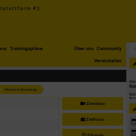
eos
Trainingspläne
Über uns
Community
Veranstalter
Martin Achterberg
Zielvideo
Zielfotos
1
1
Urkunde