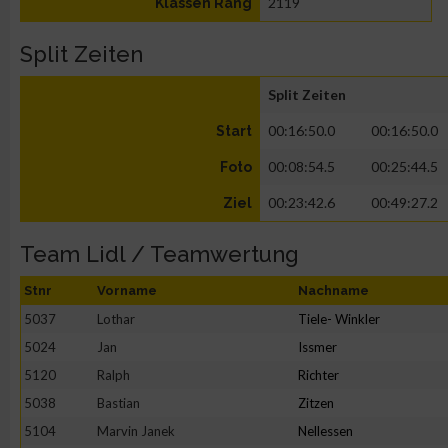
2119
Klassen Rang
Split Zeiten
Split Zeiten
00:16:50.0
00:16:50.0
Start
00:08:54.5
00:25:44.5
Foto
00:23:42.6
00:49:27.2
Ziel
Team Lidl / Teamwertung
Stnr
Vorname
Nachname
5037
Lothar
Tiele- Winkler
5024
Jan
Issmer
5120
Ralph
Richter
5038
Bastian
Zitzen
5104
Marvin Janek
Nellessen