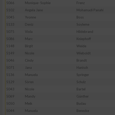
IAB-Besonderheiten:
5066
Monique- Sophie
Frenz
5102
Angela Jane
Mohamadi Panahi
Verwendung genauer Standortdaten
5045
Yvonne
Boss
5133
Deniz
Soyleme
Geräte anhand von aktiv angeforderten Informationen identifi
5075
Viola
Hildebrand
5086
Marc
Kniephoff
Nicht-IAB-Verarbeitungszwecke:
5148
Birgit
Weide
Notwendig
5149
Nicole
Wieboldt
5046
Cindy
Brandt
Performance
5071
Jana
Hanisch
5136
Manuela
Springer
Funktional
5129
Sören
Schulz
5043
Nicole
Bartel
5069
Mandy
Günther
Werbung
5050
Meik
Budau
5044
Manuela
Benecke