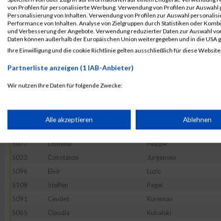
5062
Marina
Fahrenfeld
von Profilen für personalisierte Werbung. Verwendung von Profilen zur Auswahl p
Personalisierung von Inhalten. Verwendung von Profilen zur Auswahl personalis
5124
Dustin
Schmidt
Performance von Inhalten. Analyse von Zielgruppen durch Statistiken oder Komb
und Verbesserung der Angebote. Verwendung reduzierter Daten zur Auswahl von
5025
Philipp
Bieber
Daten können außerhalb der Europäischen Union weitergegeben und in die USA 
5114
Frank
Pingel
Ihre Einwilligung und die cookie Richtlinie gelten ausschließlich für diese Website
5142
Karsten
Tischmacher
Partnerliste anzeigen (1 IAB-Anbieter)
5063
Manuel
Fernandez- Hombre
Wir nutzen Ihre Daten für folgende Zwecke:
5079
Besfort
Ismani
IAB-Verarbeitungszwecke:
5122
Christina
Heitmann
5118
Stefan
Remberg
Speichern von oder Zugriff auf Informationen auf einem Endge
Alle akzeptieren
Ablehnen
5112
Charlene
Petersen
5077
Dominik
Hoppe
Verwendung reduzierter Daten zur Auswahl von Werbeanzeige
5033
Constanze
Jürgensen
5096
Elvir
Luzic
Erstellung von Profilen für personalisierte Werbung
5108
Steffen
Pegel
5091
Cevdet
Küreman
Verwendung von Profilen zur Auswahl personalisierter Werbun
5065
Claudia
Kubalski