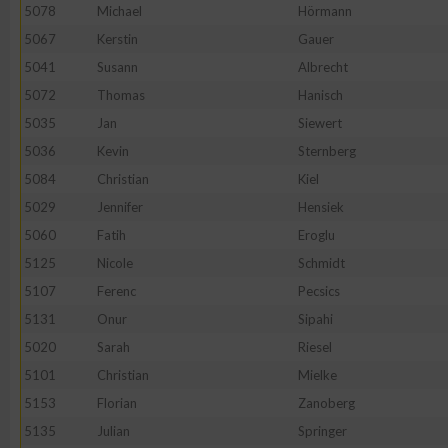
5078
Michael
Hörmann
Erstellung von Profilen zur Personalisierung von Inhalten
5067
Kerstin
Gauer
5041
Susann
Albrecht
5072
Thomas
Hanisch
Verwendung von Profilen zur Auswahl personalisierter Inhalte
5035
Jan
Siewert
5036
Kevin
Sternberg
Messung der Werbeleistung
5084
Christian
Kiel
5029
Jennifer
Hensiek
Messung der Performance von Inhalten
5060
Fatih
Eroglu
5125
Nicole
Schmidt
Analyse von Zielgruppen durch Statistiken oder Kombinatione
5107
Ferenc
Pecsics
verschiedenen Quellen
5131
Onur
Sipahi
5020
Sarah
Riesel
Entwicklung und Verbesserung der Angebote
5101
Christian
Mielke
5153
Florian
Zanoberg
Verwendung reduzierter Daten zur Auswahl von Inhalten
5135
Julian
Springer