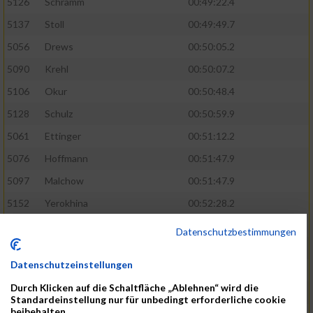
5126
Schramm
00:49:22.4
5137
Stoll
00:49:49.7
5056
Drews
00:50:05.2
5090
Krehl
00:50:07.2
5106
Okur
00:50:48.4
5128
Schulz
00:50:59.9
5061
Ettinger
00:51:12.2
5076
Hoffmann
00:51:47.9
5097
Malchow
00:51:47.9
5152
Yerokhina
00:52:28.2
5070
Hackmann
00:54:35.2
Datenschutzbestimmungen
5127
Schreiner
00:54:35.2
Datenschutzeinstellungen
5074
Heinsohn
00:55:03.7
Durch Klicken auf die Schaltfläche „Ablehnen“ wird die
5145
Vumaz
00:55:56.4
Standardeinstellung nur für unbedingt erforderliche cookie
beibehalten.