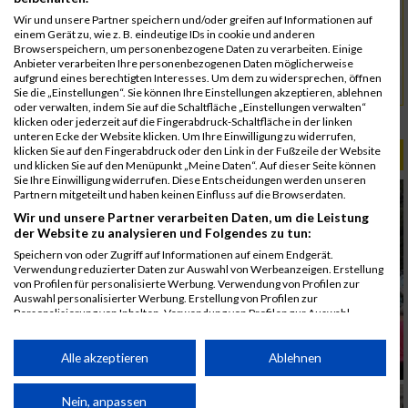
5053
Cömert-Inan
00:56:04.7
Wir und unsere Partner speichern und/oder greifen auf Informationen auf
5146
Herold
00:56:27.8
einem Gerät zu, wie z. B. eindeutige IDs in cookie und anderen
Browserspeichern, um personenbezogene Daten zu verarbeiten. Einige
5092
Kürkaya
00:56:58.4
Anbieter verarbeiten Ihre personenbezogenen Daten möglicherweise
aufgrund eines berechtigten Interesses. Um dem zu widersprechen, öffnen
5143
Ulus
00:56:58.8
Sie die „Einstellungen“. Sie können Ihre Einstellungen akzeptieren, ablehnen
oder verwalten, indem Sie auf die Schaltfläche „Einstellungen verwalten“
Rang:
54.
klicken oder jederzeit auf die Fingerabdruck-Schaltfläche in der linken
unteren Ecke der Website klicken. Um Ihre Einwilligung zu widerrufen,
klicken Sie auf den Fingerabdruck oder den Link in der Fußzeile der Website
ALBUM B2RUN MÜNCHEN / 15.07.2026
und klicken Sie auf den Menüpunkt „Meine Daten“. Auf dieser Seite können
Sie Ihre Einwilligung widerrufen. Diese Entscheidungen werden unseren
Partnern mitgeteilt und haben keinen Einfluss auf die Browserdaten.
Wir und unsere Partner verarbeiten Daten, um die Leistung
der Website zu analysieren und Folgendes zu tun:
Speichern von oder Zugriff auf Informationen auf einem Endgerät.
Verwendung reduzierter Daten zur Auswahl von Werbeanzeigen. Erstellung
von Profilen für personalisierte Werbung. Verwendung von Profilen zur
Auswahl personalisierter Werbung. Erstellung von Profilen zur
Personalisierung von Inhalten. Verwendung von Profilen zur Auswahl
personalisierter Inhalte. Messung der Werbeleistung. Messung der
Performance von Inhalten. Analyse von Zielgruppen durch Statistiken oder
Kombinationen von Daten aus verschiedenen Quellen. Entwicklung und
Alle akzeptieren
Ablehnen
Verbesserung der Angebote. Verwendung reduzierter Daten zur Auswahl
von Inhalten.
Daten können außerhalb der Europäischen Union weitergegeben und in die
Nein, anpassen