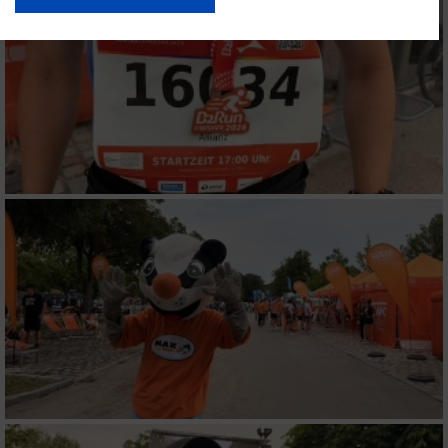
USA gesendet werden.
Ihre Einwilligung und die cookie Richtlinie gelten ausschließlich für diese
Website/App.
Partnerliste anzeigen (1 IAB-Anbieter)
Wir nutzen Ihre Daten für folgende Zwecke:
IAB-Verarbeitungszwecke:
Speichern von oder Zugriff auf Informationen
auf einem Endgerät
Verwendung reduzierter Daten zur Auswahl
von Werbeanzeigen
Erstellung von Profilen für personalisierte
Werbung
Verwendung von Profilen zur Auswahl
personalisierter Werbung
Erstellung von Profilen zur Personalisierung
von Inhalten