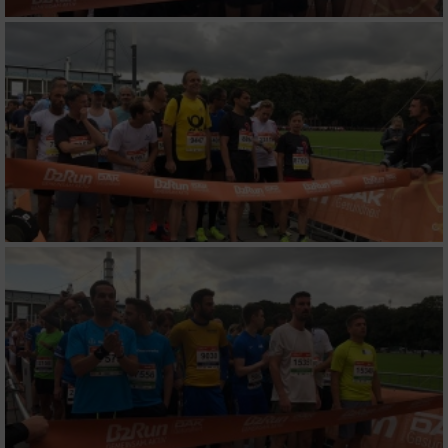
Geräte anhand von aktiv angeforderten
Informationen identifizieren
Nicht-IAB-Verarbeitungszwecke:
Notwendig
Performance
Funktional
Werbung