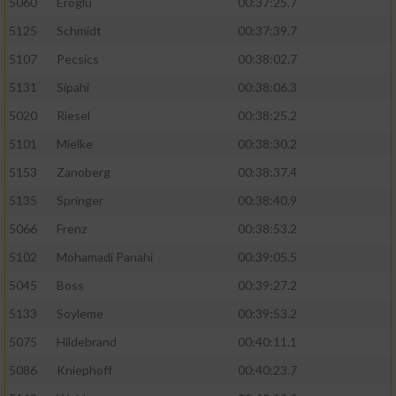
5060
Eroglu
00:37:25.7
5125
Schmidt
00:37:39.7
5107
Pecsics
00:38:02.7
5131
Sipahi
00:38:06.3
5020
Riesel
00:38:25.2
5101
Mielke
00:38:30.2
5153
Zanoberg
00:38:37.4
5135
Springer
00:38:40.9
5066
Frenz
00:38:53.2
5102
Mohamadi Panahi
00:39:05.5
5045
Boss
00:39:27.2
5133
Soyleme
00:39:53.2
5075
Hildebrand
00:40:11.1
5086
Kniephoff
00:40:23.7