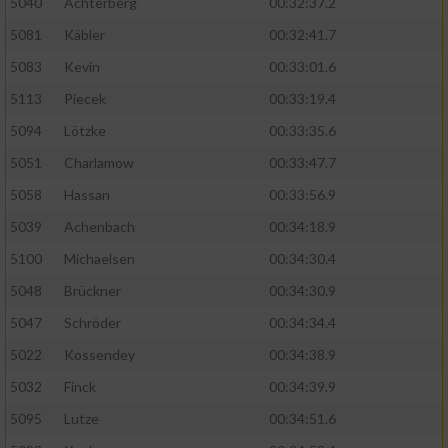
5040
Achterberg
00:32:37.2
5081
Käbler
00:32:41.7
5083
Kevin
00:33:01.6
5113
Piecek
00:33:19.4
5094
Lötzke
00:33:35.6
5051
Charlamow
00:33:47.7
5058
Hassan
00:33:56.9
5039
Achenbach
00:34:18.9
5100
Michaelsen
00:34:30.4
5048
Brückner
00:34:30.9
5047
Schröder
00:34:34.4
5022
Kossendey
00:34:38.9
5032
Finck
00:34:39.9
5095
Lutze
00:34:51.6