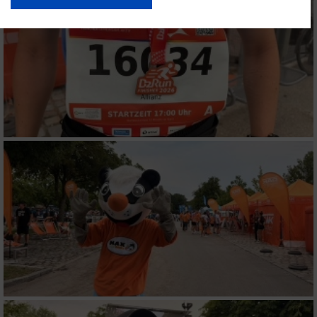
USA gesendet werden.
Ihre Einwilligung und die cookie Richtlinie gelten ausschließlich für diese
Website/App.
Partnerliste anzeigen (1 IAB-Anbieter)
Wir nutzen Ihre Daten für folgende Zwecke:
IAB-Verarbeitungszwecke:
Speichern von oder Zugriff auf Informationen
auf einem Endgerät
Verwendung reduzierter Daten zur Auswahl
von Werbeanzeigen
Erstellung von Profilen für personalisierte
Werbung
Verwendung von Profilen zur Auswahl
personalisierter Werbung
Erstellung von Profilen zur Personalisierung
von Inhalten