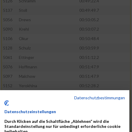
5126
Schramm
00:49:22.4
5137
Stoll
00:49:49.7
5056
Drews
00:50:05.2
5090
Krehl
00:50:07.2
5106
Okur
00:50:48.4
5128
Schulz
00:50:59.9
5061
Ettinger
00:51:12.2
5076
Hoffmann
00:51:47.9
5097
Malchow
00:51:47.9
5152
Yerokhina
00:52:28.2
5070
Hackmann
00:54:35.2
Datenschutzbestimmungen
5127
Schreiner
00:54:35.2
Datenschutzeinstellungen
5074
Heinsohn
00:55:03.7
Durch Klicken auf die Schaltfläche „Ablehnen“ wird die
5145
Vumaz
00:55:56.4
Standardeinstellung nur für unbedingt erforderliche cookie
beibehalten.