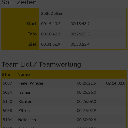
Split Zeiten
Split Zeiten
00:15:43.2
00:15:43.2
Start
00:10:42.3
00:26:25.5
Foto
00:31:56.9
00:58:22.4
Ziel
Team Lidl / Teamwertung
Stnr
Name
5037
Tiele- Winkler
00:25:21.5
02:14:02.0
5024
Issmer
00:25:26.0
5120
Richter
00:26:09.0
5038
Zitzen
00:27:02.9
5104
Nellessen
00:30:02.6