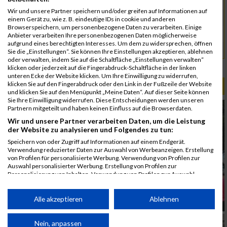
5053
Cömert-Inan
00:56:04.7
Wir und unsere Partner speichern und/oder greifen auf Informationen auf
5146
Herold
00:56:27.8
einem Gerät zu, wie z. B. eindeutige IDs in cookie und anderen
Browserspeichern, um personenbezogene Daten zu verarbeiten. Einige
5092
Kürkaya
00:56:58.4
Anbieter verarbeiten Ihre personenbezogenen Daten möglicherweise
aufgrund eines berechtigten Interesses. Um dem zu widersprechen, öffnen
5143
Ulus
00:56:58.8
Sie die „Einstellungen“. Sie können Ihre Einstellungen akzeptieren, ablehnen
oder verwalten, indem Sie auf die Schaltfläche „Einstellungen verwalten“
Rang:
54.
klicken oder jederzeit auf die Fingerabdruck-Schaltfläche in der linken
unteren Ecke der Website klicken. Um Ihre Einwilligung zu widerrufen,
klicken Sie auf den Fingerabdruck oder den Link in der Fußzeile der Website
ALBUM B2RUN MÜNCHEN / 15.07.2026
und klicken Sie auf den Menüpunkt „Meine Daten“. Auf dieser Seite können
Sie Ihre Einwilligung widerrufen. Diese Entscheidungen werden unseren
Partnern mitgeteilt und haben keinen Einfluss auf die Browserdaten.
Wir und unsere Partner verarbeiten Daten, um die Leistung
der Website zu analysieren und Folgendes zu tun:
Speichern von oder Zugriff auf Informationen auf einem Endgerät.
Verwendung reduzierter Daten zur Auswahl von Werbeanzeigen. Erstellung
von Profilen für personalisierte Werbung. Verwendung von Profilen zur
Auswahl personalisierter Werbung. Erstellung von Profilen zur
Personalisierung von Inhalten. Verwendung von Profilen zur Auswahl
personalisierter Inhalte. Messung der Werbeleistung. Messung der
Performance von Inhalten. Analyse von Zielgruppen durch Statistiken oder
Kombinationen von Daten aus verschiedenen Quellen. Entwicklung und
Alle akzeptieren
Ablehnen
Verbesserung der Angebote. Verwendung reduzierter Daten zur Auswahl
von Inhalten.
Daten können außerhalb der Europäischen Union weitergegeben und in die
Nein, anpassen