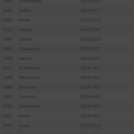
5040
Achterberg
00:32:37.2
5081
Käbler
00:32:41.7
5083
Kevin
00:33:01.6
5113
Piecek
00:33:19.4
5094
Lötzke
00:33:35.6
5051
Charlamow
00:33:47.7
5058
Hassan
00:33:56.9
5039
Achenbach
00:34:18.9
5100
Michaelsen
00:34:30.4
5048
Brückner
00:34:30.9
5047
Schröder
00:34:34.4
5022
Kossendey
00:34:38.9
5032
Finck
00:34:39.9
5095
Lutze
00:34:51.6