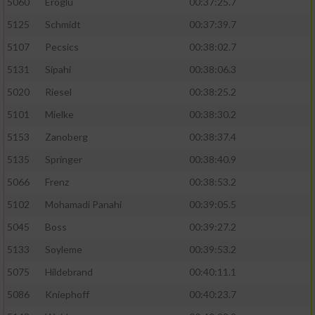
5060
Eroglu
00:37:25.7
5125
Schmidt
00:37:39.7
5107
Pecsics
00:38:02.7
5131
Sipahi
00:38:06.3
5020
Riesel
00:38:25.2
5101
Mielke
00:38:30.2
5153
Zanoberg
00:38:37.4
5135
Springer
00:38:40.9
5066
Frenz
00:38:53.2
5102
Mohamadi Panahi
00:39:05.5
5045
Boss
00:39:27.2
5133
Soyleme
00:39:53.2
5075
Hildebrand
00:40:11.1
5086
Kniephoff
00:40:23.7