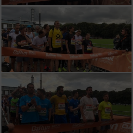
Geräte anhand von aktiv angeforderten
Informationen identifizieren
Nicht-IAB-Verarbeitungszwecke:
Notwendig
Performance
Funktional
Werbung