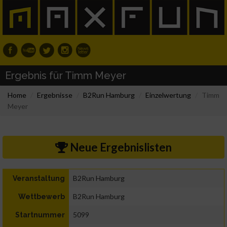
Ergebnis für Timm Meyer
Home
Ergebnisse
B2Run Hamburg
Einzelwertung
Timm
Meyer
Neue Ergebnislisten
B2Run Hamburg
Veranstaltung
B2Run Hamburg
Wettbewerb
5099
Startnummer