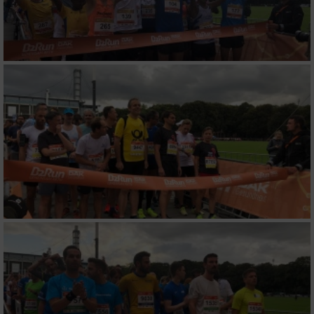
Verwendung genauer Standortdaten
Geräte anhand von aktiv angeforderten
Informationen identifizieren
Nicht-IAB-Verarbeitungszwecke:
Notwendig
Performance
Funktional
Werbung