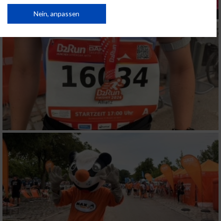
von Inhalten.
Daten können außerhalb der Europäischen Union weitergegeben und in die
Nein, anpassen
USA gesendet werden.
Ihre Einwilligung und die cookie Richtlinie gelten ausschließlich für diese
Website/App.
Partnerliste anzeigen (1 IAB-Anbieter)
Wir nutzen Ihre Daten für folgende Zwecke:
IAB-Verarbeitungszwecke:
Speichern von oder Zugriff auf Informationen
auf einem Endgerät
Verwendung reduzierter Daten zur Auswahl
von Werbeanzeigen
Erstellung von Profilen für personalisierte
Werbung
Verwendung von Profilen zur Auswahl
personalisierter Werbung