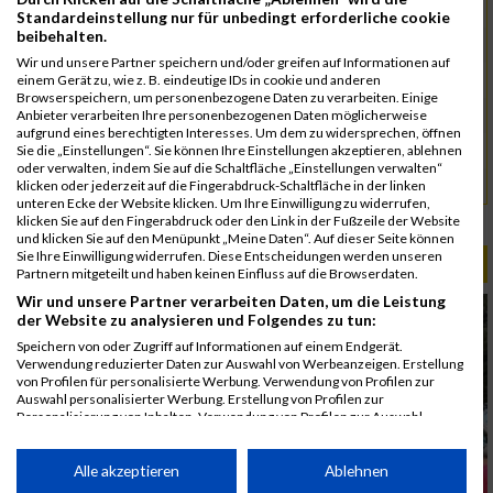
5074
Heinsohn
00:55:03.7
Standardeinstellung nur für unbedingt erforderliche cookie
beibehalten.
5145
Vumaz
00:55:56.4
Wir und unsere Partner speichern und/oder greifen auf Informationen auf
5053
Cömert-Inan
00:56:04.7
einem Gerät zu, wie z. B. eindeutige IDs in cookie und anderen
Browserspeichern, um personenbezogene Daten zu verarbeiten. Einige
5146
Herold
00:56:27.8
Anbieter verarbeiten Ihre personenbezogenen Daten möglicherweise
aufgrund eines berechtigten Interesses. Um dem zu widersprechen, öffnen
5092
Kürkaya
00:56:58.4
Sie die „Einstellungen“. Sie können Ihre Einstellungen akzeptieren, ablehnen
oder verwalten, indem Sie auf die Schaltfläche „Einstellungen verwalten“
5143
Ulus
00:56:58.8
klicken oder jederzeit auf die Fingerabdruck-Schaltfläche in der linken
unteren Ecke der Website klicken. Um Ihre Einwilligung zu widerrufen,
klicken Sie auf den Fingerabdruck oder den Link in der Fußzeile der Website
Rang:
54.
und klicken Sie auf den Menüpunkt „Meine Daten“. Auf dieser Seite können
Sie Ihre Einwilligung widerrufen. Diese Entscheidungen werden unseren
ALBUM B2RUN MÜNCHEN / 15.07.2026
Partnern mitgeteilt und haben keinen Einfluss auf die Browserdaten.
Wir und unsere Partner verarbeiten Daten, um die Leistung
der Website zu analysieren und Folgendes zu tun:
Speichern von oder Zugriff auf Informationen auf einem Endgerät.
Verwendung reduzierter Daten zur Auswahl von Werbeanzeigen. Erstellung
von Profilen für personalisierte Werbung. Verwendung von Profilen zur
Auswahl personalisierter Werbung. Erstellung von Profilen zur
Personalisierung von Inhalten. Verwendung von Profilen zur Auswahl
personalisierter Inhalte. Messung der Werbeleistung. Messung der
Performance von Inhalten. Analyse von Zielgruppen durch Statistiken oder
Kombinationen von Daten aus verschiedenen Quellen. Entwicklung und
Alle akzeptieren
Ablehnen
Verbesserung der Angebote. Verwendung reduzierter Daten zur Auswahl