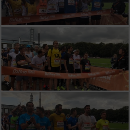
Verwendung genauer Standortdaten
Geräte anhand von aktiv angeforderten
Informationen identifizieren
Nicht-IAB-Verarbeitungszwecke:
Notwendig
Performance
Funktional
Werbung