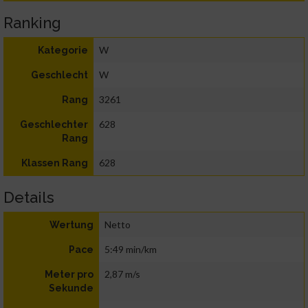
Ranking
W
Kategorie
W
Geschlecht
3261
Rang
628
Geschlechter
Rang
628
Klassen Rang
Details
Netto
Wertung
5:49 min/km
Pace
2,87 m/s
Meter pro
Sekunde