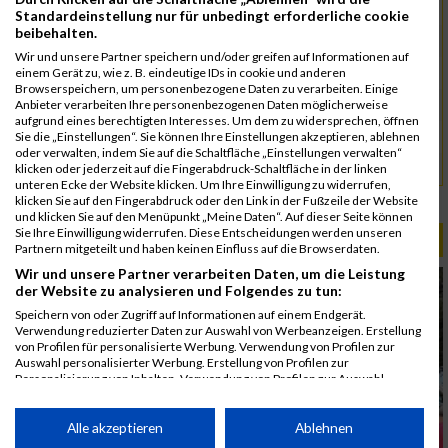
5074
Heinsohn
00:55:03.7
Standardeinstellung nur für unbedingt erforderliche cookie
beibehalten.
5145
Vumaz
00:55:56.4
Wir und unsere Partner speichern und/oder greifen auf Informationen auf
5053
Cömert-Inan
00:56:04.7
einem Gerät zu, wie z. B. eindeutige IDs in cookie und anderen
Browserspeichern, um personenbezogene Daten zu verarbeiten. Einige
5146
Herold
00:56:27.8
Anbieter verarbeiten Ihre personenbezogenen Daten möglicherweise
aufgrund eines berechtigten Interesses. Um dem zu widersprechen, öffnen
5092
Kürkaya
00:56:58.4
Sie die „Einstellungen“. Sie können Ihre Einstellungen akzeptieren, ablehnen
oder verwalten, indem Sie auf die Schaltfläche „Einstellungen verwalten“
5143
Ulus
00:56:58.8
klicken oder jederzeit auf die Fingerabdruck-Schaltfläche in der linken
unteren Ecke der Website klicken. Um Ihre Einwilligung zu widerrufen,
klicken Sie auf den Fingerabdruck oder den Link in der Fußzeile der Website
Rang:
54.
und klicken Sie auf den Menüpunkt „Meine Daten“. Auf dieser Seite können
Sie Ihre Einwilligung widerrufen. Diese Entscheidungen werden unseren
ALBUM B2RUN MÜNCHEN / 15.07.2026
Partnern mitgeteilt und haben keinen Einfluss auf die Browserdaten.
Wir und unsere Partner verarbeiten Daten, um die Leistung
der Website zu analysieren und Folgendes zu tun:
Speichern von oder Zugriff auf Informationen auf einem Endgerät.
Verwendung reduzierter Daten zur Auswahl von Werbeanzeigen. Erstellung
von Profilen für personalisierte Werbung. Verwendung von Profilen zur
Auswahl personalisierter Werbung. Erstellung von Profilen zur
Personalisierung von Inhalten. Verwendung von Profilen zur Auswahl
personalisierter Inhalte. Messung der Werbeleistung. Messung der
Performance von Inhalten. Analyse von Zielgruppen durch Statistiken oder
Kombinationen von Daten aus verschiedenen Quellen. Entwicklung und
Alle akzeptieren
Ablehnen
Verbesserung der Angebote. Verwendung reduzierter Daten zur Auswahl