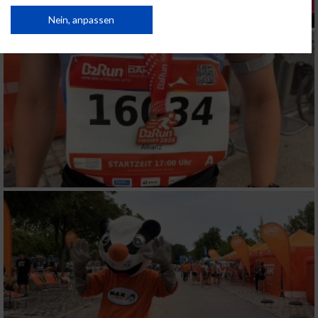
von Inhalten.
Daten können außerhalb der Europäischen Union weitergegeben und in die
Nein, anpassen
USA gesendet werden.
Ihre Einwilligung und die cookie Richtlinie gelten ausschließlich für diese
Website/App.
Partnerliste anzeigen (1 IAB-Anbieter)
Wir nutzen Ihre Daten für folgende Zwecke:
IAB-Verarbeitungszwecke:
Speichern von oder Zugriff auf Informationen
auf einem Endgerät
Verwendung reduzierter Daten zur Auswahl
von Werbeanzeigen
Erstellung von Profilen für personalisierte
Werbung
Verwendung von Profilen zur Auswahl
personalisierter Werbung