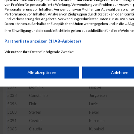
5062
Marina
Fahrenfeld
von Profilen für personalisierte Werbung. Verwendung von Profilen zur Auswahl p
Personalisierung von Inhalten. Verwendung von Profilen zur Auswahl personalis
5124
Dustin
Schmidt
Performance von Inhalten. Analyse von Zielgruppen durch Statistiken oder Komb
und Verbesserung der Angebote. Verwendung reduzierter Daten zur Auswahl von
5025
Philipp
Bieber
Daten können außerhalb der Europäischen Union weitergegeben und in die USA 
5114
Frank
Pingel
Ihre Einwilligung und die cookie Richtlinie gelten ausschließlich für diese Website
5142
Karsten
Tischmacher
Partnerliste anzeigen (1 IAB-Anbieter)
5063
Manuel
Fernandez- Hombre
Wir nutzen Ihre Daten für folgende Zwecke:
5079
Besfort
Ismani
IAB-Verarbeitungszwecke:
5122
Christina
Heitmann
5118
Stefan
Remberg
Speichern von oder Zugriff auf Informationen auf einem Endge
Alle akzeptieren
Ablehnen
5112
Charlene
Petersen
5077
Dominik
Hoppe
Verwendung reduzierter Daten zur Auswahl von Werbeanzeige
5033
Constanze
Jürgensen
5096
Elvir
Luzic
Erstellung von Profilen für personalisierte Werbung
5108
Steffen
Pegel
5091
Cevdet
Küreman
Verwendung von Profilen zur Auswahl personalisierter Werbun
5065
Claudia
Kubalski