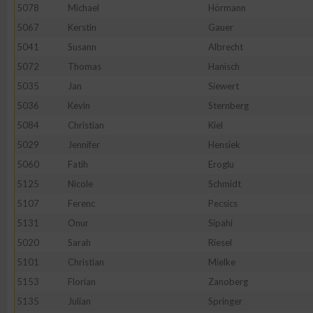
5078
Michael
Hörmann
Erstellung von Profilen zur Personalisierung von Inhalten
5067
Kerstin
Gauer
5041
Susann
Albrecht
5072
Thomas
Hanisch
Verwendung von Profilen zur Auswahl personalisierter Inhalte
5035
Jan
Siewert
5036
Kevin
Sternberg
Messung der Werbeleistung
5084
Christian
Kiel
5029
Jennifer
Hensiek
Messung der Performance von Inhalten
5060
Fatih
Eroglu
5125
Nicole
Schmidt
Analyse von Zielgruppen durch Statistiken oder Kombinatione
5107
Ferenc
Pecsics
verschiedenen Quellen
5131
Onur
Sipahi
5020
Sarah
Riesel
Entwicklung und Verbesserung der Angebote
5101
Christian
Mielke
5153
Florian
Zanoberg
Verwendung reduzierter Daten zur Auswahl von Inhalten
5135
Julian
Springer