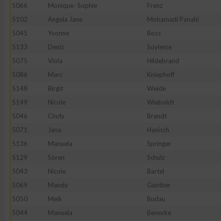
IAB-Besonderheiten:
5066
Monique- Sophie
Frenz
5102
Angela Jane
Mohamadi Panahi
Verwendung genauer Standortdaten
5045
Yvonne
Boss
5133
Deniz
Soyleme
Geräte anhand von aktiv angeforderten Informationen identifi
5075
Viola
Hildebrand
5086
Marc
Kniephoff
Nicht-IAB-Verarbeitungszwecke:
5148
Birgit
Weide
Notwendig
5149
Nicole
Wieboldt
5046
Cindy
Brandt
Performance
5071
Jana
Hanisch
5136
Manuela
Springer
Funktional
5129
Sören
Schulz
5043
Nicole
Bartel
5069
Mandy
Günther
Werbung
5050
Meik
Budau
5044
Manuela
Benecke