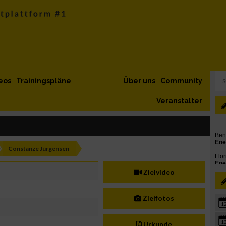
eos
Trainingspläne
Über uns
Community
Veranstalter
Constanze Jürgensen
Zielvideo
Zielfotos
1
1
Urkunde