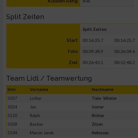
806
Klassen Rang
Split Zeiten
Split Zeiten
00:16:25.7
00:16:25.7
Start
00:09:38.9
00:26:04.6
Foto
00:26:43.5
00:52:48.2
Ziel
Team Lidl / Teamwertung
Stnr
Vorname
Nachname
5037
Lothar
Tiele- Winkler
5024
Jan
Issmer
5120
Ralph
Richter
5038
Bastian
Zitzen
5104
Marvin Janek
Nellessen