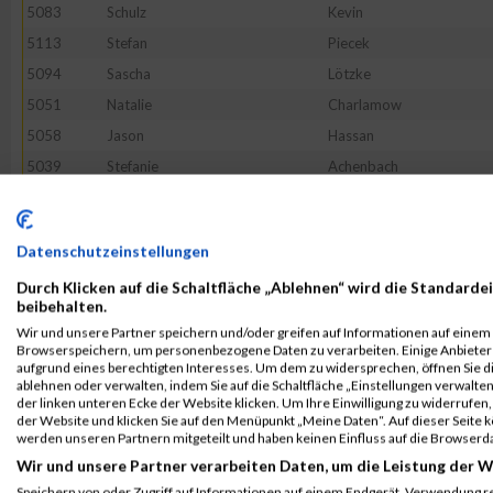
5083
Schulz
Kevin
5113
Stefan
Piecek
5094
Sascha
Lötzke
5051
Natalie
Charlamow
5058
Jason
Hassan
5039
Stefanie
Achenbach
5100
Kerstin
Michaelsen
5048
Nicole
Brückner
Datenschutzeinstellungen
5047
Dennis
Schröder
Durch Klicken auf die Schaltfläche „Ablehnen“ wird die Standardei
5022
Nadine
Kossendey
beibehalten.
5032
Marcus
Finck
Wir und unsere Partner speichern und/oder greifen auf Informationen auf einem G
Browserspeichern, um personenbezogene Daten zu verarbeiten. Einige Anbiete
5095
Nadine
Lutze
aufgrund eines berechtigten Interesses. Um dem zu widersprechen, öffnen Sie die
5093
Anna
Kusber
ablehnen oder verwalten, indem Sie auf die Schaltfläche „Einstellungen verwalten“
der linken unteren Ecke der Website klicken. Um Ihre Einwilligung zu widerrufen, 
5080
Max
Jacob
der Website und klicken Sie auf den Menüpunkt „Meine Daten“. Auf dieser Seite 
werden unseren Partnern mitgeteilt und haben keinen Einfluss auf die Browserd
5109
Britta
Peper
Wir und unsere Partner verarbeiten Daten, um die Leistung der W
5028
Nadine
Kratschmayr
Speichern von oder Zugriff auf Informationen auf einem Endgerät. Verwendung r