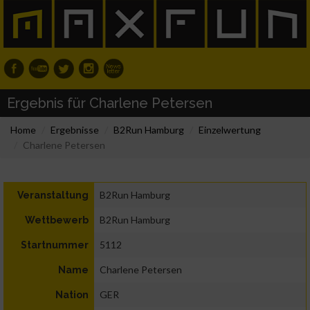
Ergebnis für Charlene Petersen
Home
Ergebnisse
B2Run Hamburg
Einzelwertung
Charlene Petersen
B2Run Hamburg
Veranstaltung
B2Run Hamburg
Wettbewerb
5112
Startnummer
Charlene Petersen
Name
GER
Nation