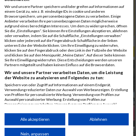
5053
Cömert-Inan
00:56:04.7
Wir und unsere Partner speichern und/oder greifen auf Informationen auf
5146
Herold
00:56:27.8
einem Gerät zu, wie z. B. eindeutige IDs in cookie und anderen
Browserspeichern, um personenbezogene Daten zu verarbeiten. Einige
5092
Kürkaya
00:56:58.4
Anbieter verarbeiten Ihre personenbezogenen Daten möglicherweise
aufgrund eines berechtigten Interesses. Um dem zu widersprechen, öffnen
5143
Ulus
00:56:58.8
Sie die „Einstellungen“. Sie können Ihre Einstellungen akzeptieren, ablehnen
oder verwalten, indem Sie auf die Schaltfläche „Einstellungen verwalten“
Rang:
54.
klicken oder jederzeit auf die Fingerabdruck-Schaltfläche in der linken
unteren Ecke der Website klicken. Um Ihre Einwilligung zu widerrufen,
klicken Sie auf den Fingerabdruck oder den Link in der Fußzeile der Website
ALBUM B2RUN MÜNCHEN / 15.07.2026
und klicken Sie auf den Menüpunkt „Meine Daten“. Auf dieser Seite können
Sie Ihre Einwilligung widerrufen. Diese Entscheidungen werden unseren
Partnern mitgeteilt und haben keinen Einfluss auf die Browserdaten.
Wir und unsere Partner verarbeiten Daten, um die Leistung
der Website zu analysieren und Folgendes zu tun:
Speichern von oder Zugriff auf Informationen auf einem Endgerät.
Verwendung reduzierter Daten zur Auswahl von Werbeanzeigen. Erstellung
von Profilen für personalisierte Werbung. Verwendung von Profilen zur
Auswahl personalisierter Werbung. Erstellung von Profilen zur
Personalisierung von Inhalten. Verwendung von Profilen zur Auswahl
personalisierter Inhalte. Messung der Werbeleistung. Messung der
Performance von Inhalten. Analyse von Zielgruppen durch Statistiken oder
Kombinationen von Daten aus verschiedenen Quellen. Entwicklung und
Alle akzeptieren
Ablehnen
Verbesserung der Angebote. Verwendung reduzierter Daten zur Auswahl
von Inhalten.
Daten können außerhalb der Europäischen Union weitergegeben und in die
Nein, anpassen