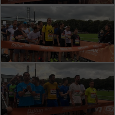
Geräte anhand von aktiv angeforderten
Informationen identifizieren
Nicht-IAB-Verarbeitungszwecke:
Notwendig
Performance
Funktional
Werbung