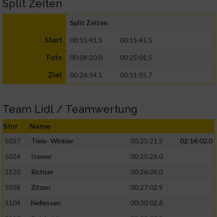
Split Zeiten
Split Zeiten
00:15:41.5
00:15:41.5
Start
00:09:20.0
00:25:01.5
Foto
00:26:54.1
00:51:55.7
Ziel
Team Lidl / Teamwertung
Stnr
Name
5037
Tiele- Winkler
00:25:21.5
02:14:02.0
5024
Issmer
00:25:26.0
5120
Richter
00:26:09.0
5038
Zitzen
00:27:02.9
5104
Nellessen
00:30:02.6