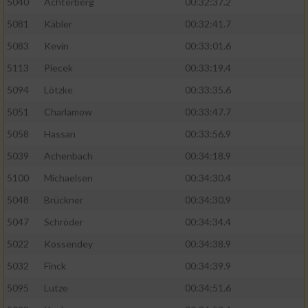
5040
Achterberg
00:32:37.2
5081
Käbler
00:32:41.7
5083
Kevin
00:33:01.6
5113
Piecek
00:33:19.4
5094
Lötzke
00:33:35.6
5051
Charlamow
00:33:47.7
5058
Hassan
00:33:56.9
5039
Achenbach
00:34:18.9
5100
Michaelsen
00:34:30.4
5048
Brückner
00:34:30.9
5047
Schröder
00:34:34.4
5022
Kossendey
00:34:38.9
5032
Finck
00:34:39.9
5095
Lutze
00:34:51.6