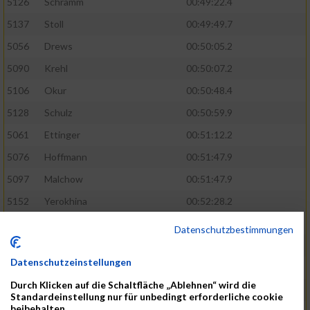
5126
Schramm
00:49:22.4
5137
Stoll
00:49:49.7
5056
Drews
00:50:05.2
5090
Krehl
00:50:07.2
5106
Okur
00:50:48.4
5128
Schulz
00:50:59.9
5061
Ettinger
00:51:12.2
5076
Hoffmann
00:51:47.9
5097
Malchow
00:51:47.9
5152
Yerokhina
00:52:28.2
5070
Hackmann
00:54:35.2
Datenschutzbestimmungen
5127
Schreiner
00:54:35.2
Datenschutzeinstellungen
5074
Heinsohn
00:55:03.7
Durch Klicken auf die Schaltfläche „Ablehnen“ wird die
5145
Vumaz
00:55:56.4
Standardeinstellung nur für unbedingt erforderliche cookie
beibehalten.