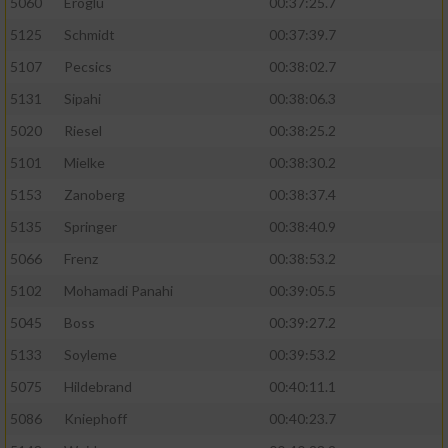
5060
Eroglu
00:37:25.7
5125
Schmidt
00:37:39.7
5107
Pecsics
00:38:02.7
5131
Sipahi
00:38:06.3
5020
Riesel
00:38:25.2
5101
Mielke
00:38:30.2
5153
Zanoberg
00:38:37.4
5135
Springer
00:38:40.9
5066
Frenz
00:38:53.2
5102
Mohamadi Panahi
00:39:05.5
5045
Boss
00:39:27.2
5133
Soyleme
00:39:53.2
5075
Hildebrand
00:40:11.1
5086
Kniephoff
00:40:23.7