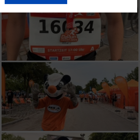
USA gesendet werden.
Ihre Einwilligung und die cookie Richtlinie gelten ausschließlich für diese
Website/App.
Partnerliste anzeigen (1 IAB-Anbieter)
Wir nutzen Ihre Daten für folgende Zwecke:
IAB-Verarbeitungszwecke:
Speichern von oder Zugriff auf Informationen
auf einem Endgerät
Verwendung reduzierter Daten zur Auswahl
von Werbeanzeigen
Erstellung von Profilen für personalisierte
Werbung
Verwendung von Profilen zur Auswahl
personalisierter Werbung
Erstellung von Profilen zur Personalisierung
von Inhalten