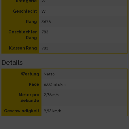
W
Kategorie
W
Geschlecht
3676
Rang
783
Geschlechter
Rang
783
Klassen Rang
Details
Netto
Wertung
6:02 min/km
Pace
2,76 m/s
Meter pro
Sekunde
9,93 km/h
Geschwindigkeit