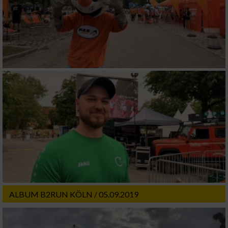
IAB-Besonderheiten:
Verwendung genauer Standortdaten
Geräte anhand von aktiv angeforderten
Informationen identifizieren
Nicht-IAB-Verarbeitungszwecke:
Notwendig
Performance
Funktional
ALBUM B2RUN KÖLN / 05.09.2019
Werbung