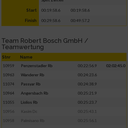
00:19:58.6
00:19:58.6
Start
00:29:58.6
00:49:57.2
Finish
Team Robert Bosch GmbH /
Teamwertung
Stnr
Name
10959
Penzenstadler Rb
00:22:56.9
02:02:45.0
10963
Wanderer Rb
00:24:23.6
11074
Passyar Rb
00:24:38.9
10964
Angersbach Rb
00:25:21.9
11055
Liolios Rb
00:25:23.7
10956
Kasim Dc
00:25:43.1
10958
Palmisano Rb
00:25:56.1