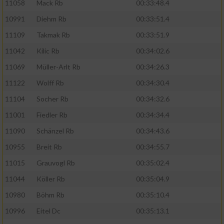
11058
Mack Rb
00:33:48.4
10991
Diehm Rb
00:33:51.4
11109
Takmak Rb
00:33:51.9
11042
Kilic Rb
00:34:02.6
11069
Müller-Arlt Rb
00:34:26.3
11122
Wolff Rb
00:34:30.4
11104
Socher Rb
00:34:32.6
11001
Fiedler Rb
00:34:34.4
11090
Schänzel Rb
00:34:43.6
10955
Breit Rb
00:34:55.7
11015
Grauvogl Rb
00:35:02.4
11044
Köller Rb
00:35:04.9
10980
Böhm Rb
00:35:10.4
10996
Eitel Dc
00:35:13.1