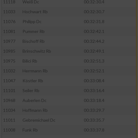
11118
Weiß Dc
00:32:30.4
11033
Hochwart Rb
00:32:30.7
11076
Philipp Dc
00:32:31.8
11081
Pummer Rb
00:32:42.1
10977
Bischoff Rb
00:32:44.2
10985
Brinschwitz Rb
00:32:49.1
10975
Bilici Rb
00:32:51.3
11032
Herrmann Rb
00:32:52.1
11047
Köstler Rb
00:33:08.4
11101
Seiler Rb
00:33:16.4
10968
Auberlen Dc
00:33:18.4
11034
Hoffmann Rb
00:33:29.7
11011
Gebremichael Dc
00:33:35.7
11008
Funk Rb
00:33:37.8