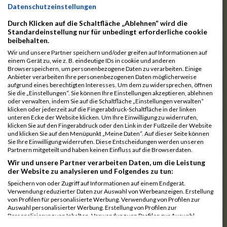
11084
Robles Santolalla Rb
00:41:04.4
Datenschutzeinstellungen
11052
Lauterbach Rb
00:41:08.1
Durch Klicken auf die Schaltfläche „Ablehnen“ wird die
Standardeinstellung nur für unbedingt erforderliche cookie
11005
Fuchs Rb
00:41:09.2
beibehalten.
11088
Ruff Rb
00:41:12.6
Wir und unsere Partner speichern und/oder greifen auf Informationen auf
einem Gerät zu, wie z. B. eindeutige IDs in cookie und anderen
10988
Dauerer Rb
00:41:47.4
Browserspeichern, um personenbezogene Daten zu verarbeiten. Einige
Anbieter verarbeiten Ihre personenbezogenen Daten möglicherweise
10987
Burkl Rb
00:42:27.9
aufgrund eines berechtigten Interesses. Um dem zu widersprechen, öffnen
Sie die „Einstellungen“. Sie können Ihre Einstellungen akzeptieren, ablehnen
11119
Welzenbach Rb
00:42:28.2
oder verwalten, indem Sie auf die Schaltfläche „Einstellungen verwalten“
klicken oder jederzeit auf die Fingerabdruck-Schaltfläche in der linken
11073
Olbrich Rb
00:42:36.7
unteren Ecke der Website klicken. Um Ihre Einwilligung zu widerrufen,
klicken Sie auf den Fingerabdruck oder den Link in der Fußzeile der Website
11019
Haasler Rb
00:42:50.6
und klicken Sie auf den Menüpunkt „Meine Daten“. Auf dieser Seite können
Sie Ihre Einwilligung widerrufen. Diese Entscheidungen werden unseren
11053
Lederer Rb
00:42:57.3
Partnern mitgeteilt und haben keinen Einfluss auf die Browserdaten.
Wir und unsere Partner verarbeiten Daten, um die Leistung
11103
Seuling Rb
00:43:13.1
der Website zu analysieren und Folgendes zu tun:
11026
Heidbrecht Rb
00:44:21.7
Speichern von oder Zugriff auf Informationen auf einem Endgerät.
Verwendung reduzierter Daten zur Auswahl von Werbeanzeigen. Erstellung
10969
Babac Rb
00:44:39.9
von Profilen für personalisierte Werbung. Verwendung von Profilen zur
Auswahl personalisierter Werbung. Erstellung von Profilen zur
10993
Dönek Rb
00:45:42.1
Personalisierung von Inhalten. Verwendung von Profilen zur Auswahl
personalisierter Inhalte. Messung der Werbeleistung. Messung der