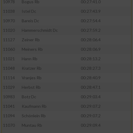
10978
Bogus Rb
00:27:41.0
11038
Istel Dc
00:27:43.9
10970
Bareis Dc
00:27:54.4
11020
Hammerschmidt Dc
00:27:59.2
11127
Zeiner Rb
00:28:06.4
11060
Meiners Rb
00:28:06.9
11021
Hann Rb
00:28:13.2
11048
Kratzer Rb
00:28:27.3
11114
Vranjes Rb
00:28:40.9
11029
Herbst Rb
00:28:47.1
10983
Botz Dc
00:29:03.4
11041
Kaufmann Rb
00:29:07.2
11094
Schönlein Rb
00:29:07.2
11070
Muntau Rb
00:29:09.4