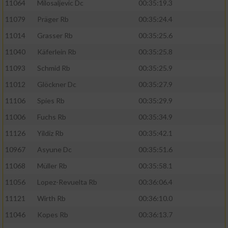
11064
Milosaljevic Dc
00:35:19.3
11079
Präger Rb
00:35:24.4
11014
Grasser Rb
00:35:25.6
11040
Käferlein Rb
00:35:25.8
11093
Schmid Rb
00:35:25.9
11012
Glöckner Dc
00:35:27.9
11106
Spies Rb
00:35:29.9
11006
Fuchs Rb
00:35:34.9
11126
Yildiz Rb
00:35:42.1
10967
Asyune Dc
00:35:51.6
11068
Müller Rb
00:35:58.1
11056
Lopez-Revuelta Rb
00:36:06.4
11121
Wirth Rb
00:36:10.0
11046
Kopes Rb
00:36:13.7