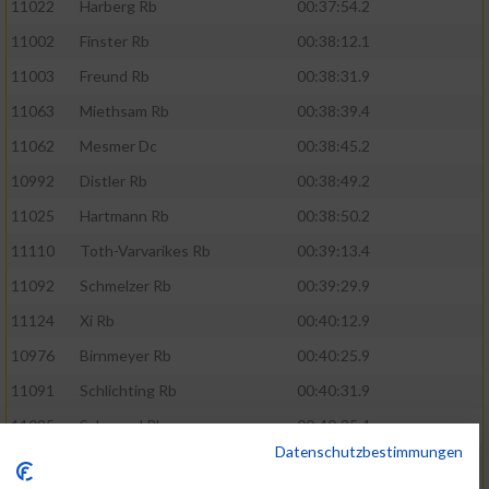
11022
Harberg Rb
00:37:54.2
11002
Finster Rb
00:38:12.1
11003
Freund Rb
00:38:31.9
11063
Miethsam Rb
00:38:39.4
11062
Mesmer Dc
00:38:45.2
10992
Distler Rb
00:38:49.2
11025
Hartmann Rb
00:38:50.2
11110
Toth-Varvarikes Rb
00:39:13.4
11092
Schmelzer Rb
00:39:29.9
11124
Xi Rb
00:40:12.9
10976
Birnmeyer Rb
00:40:25.9
11091
Schlichting Rb
00:40:31.9
11095
Schoppel Rb
00:40:35.4
Datenschutzbestimmungen
11107
Spies Rb
00:41:03.7