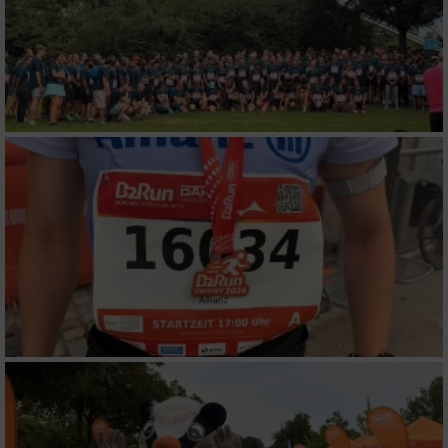
personalisierter Werbung
Erstellung von Profilen zur Personalisierung
von Inhalten
Verwendung von Profilen zur Auswahl
personalisierter Inhalte
Messung der Werbeleistung
Messung der Performance von Inhalten
Analyse von Zielgruppen durch Statistiken
oder Kombinationen von Daten aus
verschiedenen Quellen
Entwicklung und Verbesserung der Angebote
Verwendung reduzierter Daten zur Auswahl
von Inhalten