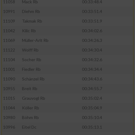
11058
Mack Rb
00:33:48.4
10991
Diehm Rb
00:33:51.4
11109
Takmak Rb
00:33:51.9
11042
Kilic Rb
00:34:02.6
11069
Müller-Arlt Rb
00:34:26.3
11122
Wolff Rb
00:34:30.4
11104
Socher Rb
00:34:32.6
11001
Fiedler Rb
00:34:34.4
11090
Schänzel Rb
00:34:43.6
10955
Breit Rb
00:34:55.7
11015
Grauvogl Rb
00:35:02.4
11044
Köller Rb
00:35:04.9
10980
Böhm Rb
00:35:10.4
10996
Eitel Dc
00:35:13.1