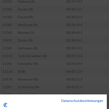
11022
Harberg Rb
00:37:54.2
11002
Finster Rb
00:38:12.1
11003
Freund Rb
00:38:31.9
11063
Miethsam Rb
00:38:39.4
11062
Mesmer Dc
00:38:45.2
10992
Distler Rb
00:38:49.2
11025
Hartmann Rb
00:38:50.2
11110
Toth-Varvarikes Rb
00:39:13.4
11092
Schmelzer Rb
00:39:29.9
11124
Xi Rb
00:40:12.9
10976
Birnmeyer Rb
00:40:25.9
11091
Schlichting Rb
00:40:31.9
11095
Schoppel Rb
00:40:35.4
Datenschutzbestimmungen
11107
Spies Rb
00:41:03.7