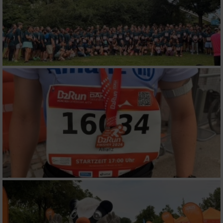
personalisierter Werbung
Erstellung von Profilen zur Personalisierung
von Inhalten
Verwendung von Profilen zur Auswahl
personalisierter Inhalte
Messung der Werbeleistung
Messung der Performance von Inhalten
Analyse von Zielgruppen durch Statistiken
oder Kombinationen von Daten aus
verschiedenen Quellen
Entwicklung und Verbesserung der Angebote
Verwendung reduzierter Daten zur Auswahl
von Inhalten