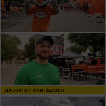
IAB-Besonderheiten:
Verwendung genauer Standortdaten
Geräte anhand von aktiv angeforderten
Informationen identifizieren
Nicht-IAB-Verarbeitungszwecke:
Notwendig
Performance
Funktional
ALBUM B2RUN KÖLN / 05.09.2019
Werbung