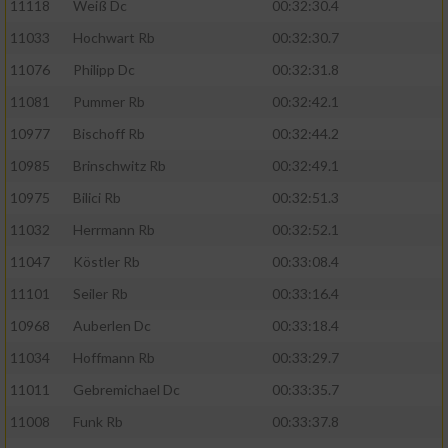
11118
Weiß Dc
00:32:30.4
11033
Hochwart Rb
00:32:30.7
11076
Philipp Dc
00:32:31.8
11081
Pummer Rb
00:32:42.1
10977
Bischoff Rb
00:32:44.2
10985
Brinschwitz Rb
00:32:49.1
10975
Bilici Rb
00:32:51.3
11032
Herrmann Rb
00:32:52.1
11047
Köstler Rb
00:33:08.4
11101
Seiler Rb
00:33:16.4
10968
Auberlen Dc
00:33:18.4
11034
Hoffmann Rb
00:33:29.7
11011
Gebremichael Dc
00:33:35.7
11008
Funk Rb
00:33:37.8