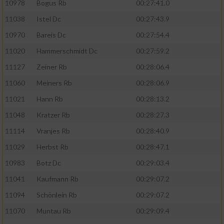
10978
Bogus Rb
00:27:41.0
11038
Istel Dc
00:27:43.9
10970
Bareis Dc
00:27:54.4
11020
Hammerschmidt Dc
00:27:59.2
11127
Zeiner Rb
00:28:06.4
11060
Meiners Rb
00:28:06.9
11021
Hann Rb
00:28:13.2
11048
Kratzer Rb
00:28:27.3
11114
Vranjes Rb
00:28:40.9
11029
Herbst Rb
00:28:47.1
10983
Botz Dc
00:29:03.4
11041
Kaufmann Rb
00:29:07.2
11094
Schönlein Rb
00:29:07.2
11070
Muntau Rb
00:29:09.4