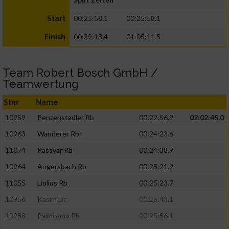
00:25:58.1
00:25:58.1
Start
00:39:13.4
01:05:11.5
Finish
Team Robert Bosch GmbH /
Teamwertung
Stnr
Name
10959
Penzenstadler Rb
00:22:56.9
02:02:45.0
10963
Wanderer Rb
00:24:23.6
11074
Passyar Rb
00:24:38.9
10964
Angersbach Rb
00:25:21.9
11055
Liolios Rb
00:25:23.7
10956
Kasim Dc
00:25:43.1
10958
Palmisano Rb
00:25:56.1