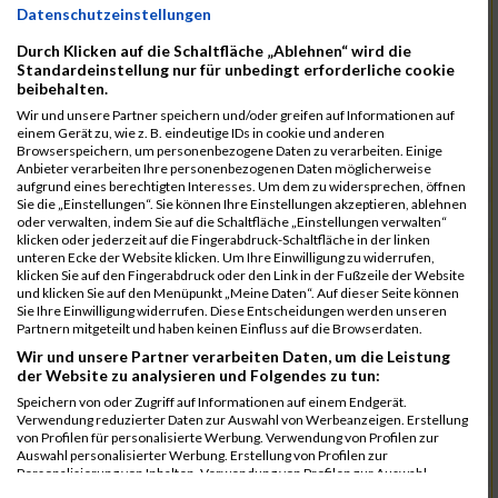
11084
Robles Santolalla Rb
00:41:04.4
Datenschutzeinstellungen
11052
Lauterbach Rb
00:41:08.1
Durch Klicken auf die Schaltfläche „Ablehnen“ wird die
Standardeinstellung nur für unbedingt erforderliche cookie
11005
Fuchs Rb
00:41:09.2
beibehalten.
11088
Ruff Rb
00:41:12.6
Wir und unsere Partner speichern und/oder greifen auf Informationen auf
einem Gerät zu, wie z. B. eindeutige IDs in cookie und anderen
10988
Dauerer Rb
00:41:47.4
Browserspeichern, um personenbezogene Daten zu verarbeiten. Einige
Anbieter verarbeiten Ihre personenbezogenen Daten möglicherweise
10987
Burkl Rb
00:42:27.9
aufgrund eines berechtigten Interesses. Um dem zu widersprechen, öffnen
Sie die „Einstellungen“. Sie können Ihre Einstellungen akzeptieren, ablehnen
11119
Welzenbach Rb
00:42:28.2
oder verwalten, indem Sie auf die Schaltfläche „Einstellungen verwalten“
klicken oder jederzeit auf die Fingerabdruck-Schaltfläche in der linken
11073
Olbrich Rb
00:42:36.7
unteren Ecke der Website klicken. Um Ihre Einwilligung zu widerrufen,
klicken Sie auf den Fingerabdruck oder den Link in der Fußzeile der Website
11019
Haasler Rb
00:42:50.6
und klicken Sie auf den Menüpunkt „Meine Daten“. Auf dieser Seite können
Sie Ihre Einwilligung widerrufen. Diese Entscheidungen werden unseren
11053
Lederer Rb
00:42:57.3
Partnern mitgeteilt und haben keinen Einfluss auf die Browserdaten.
Wir und unsere Partner verarbeiten Daten, um die Leistung
11103
Seuling Rb
00:43:13.1
der Website zu analysieren und Folgendes zu tun:
11026
Heidbrecht Rb
00:44:21.7
Speichern von oder Zugriff auf Informationen auf einem Endgerät.
Verwendung reduzierter Daten zur Auswahl von Werbeanzeigen. Erstellung
10969
Babac Rb
00:44:39.9
von Profilen für personalisierte Werbung. Verwendung von Profilen zur
Auswahl personalisierter Werbung. Erstellung von Profilen zur
10993
Dönek Rb
00:45:42.1
Personalisierung von Inhalten. Verwendung von Profilen zur Auswahl
personalisierter Inhalte. Messung der Werbeleistung. Messung der