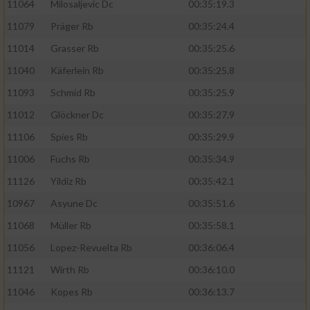
11064
Milosaljevic Dc
00:35:19.3
11079
Präger Rb
00:35:24.4
11014
Grasser Rb
00:35:25.6
11040
Käferlein Rb
00:35:25.8
11093
Schmid Rb
00:35:25.9
11012
Glöckner Dc
00:35:27.9
11106
Spies Rb
00:35:29.9
11006
Fuchs Rb
00:35:34.9
11126
Yildiz Rb
00:35:42.1
10967
Asyune Dc
00:35:51.6
11068
Müller Rb
00:35:58.1
11056
Lopez-Revuelta Rb
00:36:06.4
11121
Wirth Rb
00:36:10.0
11046
Kopes Rb
00:36:13.7