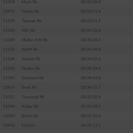
11058
Mack Rb
00:33:48.4
10991
Diehm Rb
00:33:51.4
11109
Takmak Rb
00:33:51.9
11042
Kilic Rb
00:34:02.6
11069
Müller-Arlt Rb
00:34:26.3
11122
Wolff Rb
00:34:30.4
11104
Socher Rb
00:34:32.6
11001
Fiedler Rb
00:34:34.4
11090
Schänzel Rb
00:34:43.6
10955
Breit Rb
00:34:55.7
11015
Grauvogl Rb
00:35:02.4
11044
Köller Rb
00:35:04.9
10980
Böhm Rb
00:35:10.4
10996
Eitel Dc
00:35:13.1