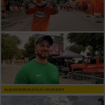
IAB-Besonderheiten:
Verwendung genauer Standortdaten
Geräte anhand von aktiv angeforderten
Informationen identifizieren
Nicht-IAB-Verarbeitungszwecke:
Notwendig
Performance
Funktional
ALBUM B2RUN KÖLN / 05.09.2019
Werbung