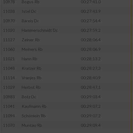
10978
Bogus Rb
00:27:41.0
11038
Istel Dc
00:27:43.9
10970
Bareis Dc
00:27:54.4
11020
Hammerschmidt Dc
00:27:59.2
11127
Zeiner Rb
00:28:06.4
11060
Meiners Rb
00:28:06.9
11021
Hann Rb
00:28:13.2
11048
Kratzer Rb
00:28:27.3
11114
Vranjes Rb
00:28:40.9
11029
Herbst Rb
00:28:47.1
10983
Botz Dc
00:29:03.4
11041
Kaufmann Rb
00:29:07.2
11094
Schönlein Rb
00:29:07.2
11070
Muntau Rb
00:29:09.4