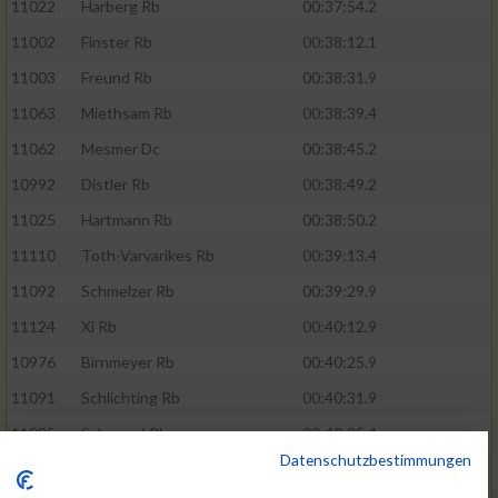
11022
Harberg Rb
00:37:54.2
11002
Finster Rb
00:38:12.1
11003
Freund Rb
00:38:31.9
11063
Miethsam Rb
00:38:39.4
11062
Mesmer Dc
00:38:45.2
10992
Distler Rb
00:38:49.2
11025
Hartmann Rb
00:38:50.2
11110
Toth-Varvarikes Rb
00:39:13.4
11092
Schmelzer Rb
00:39:29.9
11124
Xi Rb
00:40:12.9
10976
Birnmeyer Rb
00:40:25.9
11091
Schlichting Rb
00:40:31.9
11095
Schoppel Rb
00:40:35.4
Datenschutzbestimmungen
11107
Spies Rb
00:41:03.7