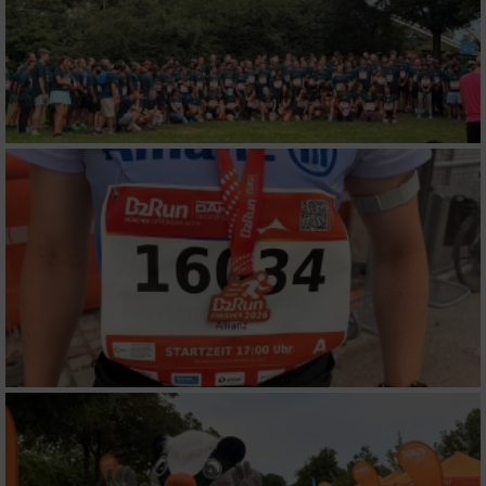
personalisierter Werbung
Erstellung von Profilen zur Personalisierung
von Inhalten
Verwendung von Profilen zur Auswahl
personalisierter Inhalte
Messung der Werbeleistung
Messung der Performance von Inhalten
Analyse von Zielgruppen durch Statistiken
oder Kombinationen von Daten aus
verschiedenen Quellen
Entwicklung und Verbesserung der Angebote
Verwendung reduzierter Daten zur Auswahl
von Inhalten