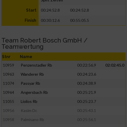
00:24:52.8
00:24:52.8
Start
00:30:12.6
00:55:05.5
Finish
Team Robert Bosch GmbH /
Teamwertung
Stnr
Name
10959
Penzenstadler Rb
00:22:56.9
02:02:45.0
10963
Wanderer Rb
00:24:23.6
11074
Passyar Rb
00:24:38.9
10964
Angersbach Rb
00:25:21.9
11055
Liolios Rb
00:25:23.7
10956
Kasim Dc
00:25:43.1
10958
Palmisano Rb
00:25:56.1