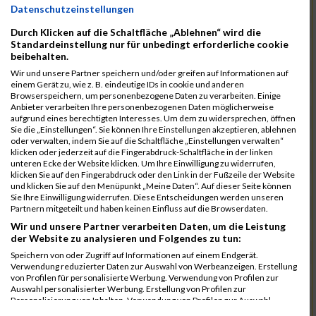
11084
Robles Santolalla Rb
00:41:04.4
Datenschutzeinstellungen
11052
Lauterbach Rb
00:41:08.1
Durch Klicken auf die Schaltfläche „Ablehnen“ wird die
Standardeinstellung nur für unbedingt erforderliche cookie
11005
Fuchs Rb
00:41:09.2
beibehalten.
11088
Ruff Rb
00:41:12.6
Wir und unsere Partner speichern und/oder greifen auf Informationen auf
einem Gerät zu, wie z. B. eindeutige IDs in cookie und anderen
10988
Dauerer Rb
00:41:47.4
Browserspeichern, um personenbezogene Daten zu verarbeiten. Einige
Anbieter verarbeiten Ihre personenbezogenen Daten möglicherweise
10987
Burkl Rb
00:42:27.9
aufgrund eines berechtigten Interesses. Um dem zu widersprechen, öffnen
Sie die „Einstellungen“. Sie können Ihre Einstellungen akzeptieren, ablehnen
11119
Welzenbach Rb
00:42:28.2
oder verwalten, indem Sie auf die Schaltfläche „Einstellungen verwalten“
klicken oder jederzeit auf die Fingerabdruck-Schaltfläche in der linken
11073
Olbrich Rb
00:42:36.7
unteren Ecke der Website klicken. Um Ihre Einwilligung zu widerrufen,
klicken Sie auf den Fingerabdruck oder den Link in der Fußzeile der Website
11019
Haasler Rb
00:42:50.6
und klicken Sie auf den Menüpunkt „Meine Daten“. Auf dieser Seite können
Sie Ihre Einwilligung widerrufen. Diese Entscheidungen werden unseren
11053
Lederer Rb
00:42:57.3
Partnern mitgeteilt und haben keinen Einfluss auf die Browserdaten.
Wir und unsere Partner verarbeiten Daten, um die Leistung
11103
Seuling Rb
00:43:13.1
der Website zu analysieren und Folgendes zu tun:
11026
Heidbrecht Rb
00:44:21.7
Speichern von oder Zugriff auf Informationen auf einem Endgerät.
Verwendung reduzierter Daten zur Auswahl von Werbeanzeigen. Erstellung
10969
Babac Rb
00:44:39.9
von Profilen für personalisierte Werbung. Verwendung von Profilen zur
Auswahl personalisierter Werbung. Erstellung von Profilen zur
10993
Dönek Rb
00:45:42.1
Personalisierung von Inhalten. Verwendung von Profilen zur Auswahl
personalisierter Inhalte. Messung der Werbeleistung. Messung der