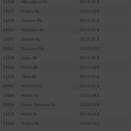
11064
Milosaljevic Dc
00:35:19.3
11079
Präger Rb
00:35:24.4
11014
Grasser Rb
00:35:25.6
11040
Käferlein Rb
00:35:25.8
11093
Schmid Rb
00:35:25.9
11012
Glöckner Dc
00:35:27.9
11106
Spies Rb
00:35:29.9
11006
Fuchs Rb
00:35:34.9
11126
Yildiz Rb
00:35:42.1
10967
Asyune Dc
00:35:51.6
11068
Müller Rb
00:35:58.1
11056
Lopez-Revuelta Rb
00:36:06.4
11121
Wirth Rb
00:36:10.0
11046
Kopes Rb
00:36:13.7