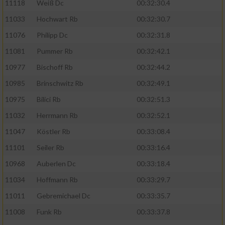
11118
Weiß Dc
00:32:30.4
11033
Hochwart Rb
00:32:30.7
11076
Philipp Dc
00:32:31.8
11081
Pummer Rb
00:32:42.1
10977
Bischoff Rb
00:32:44.2
10985
Brinschwitz Rb
00:32:49.1
10975
Bilici Rb
00:32:51.3
11032
Herrmann Rb
00:32:52.1
11047
Köstler Rb
00:33:08.4
11101
Seiler Rb
00:33:16.4
10968
Auberlen Dc
00:33:18.4
11034
Hoffmann Rb
00:33:29.7
11011
Gebremichael Dc
00:33:35.7
11008
Funk Rb
00:33:37.8