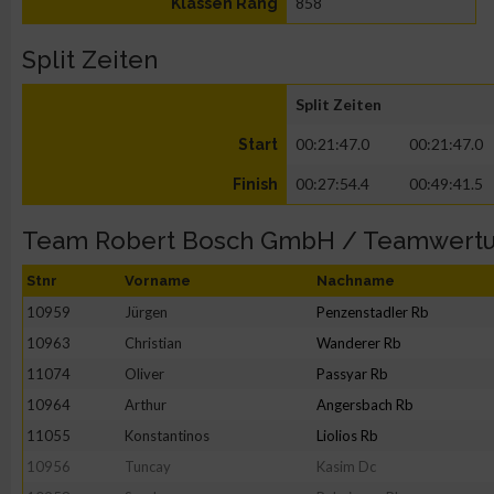
858
Klassen Rang
Split Zeiten
Split Zeiten
00:21:47.0
00:21:47.0
Start
00:27:54.4
00:49:41.5
Finish
Team Robert Bosch GmbH / Teamwert
Stnr
Vorname
Nachname
10959
Jürgen
Penzenstadler Rb
10963
Christian
Wanderer Rb
11074
Oliver
Passyar Rb
10964
Arthur
Angersbach Rb
11055
Konstantinos
Liolios Rb
10956
Tuncay
Kasim Dc