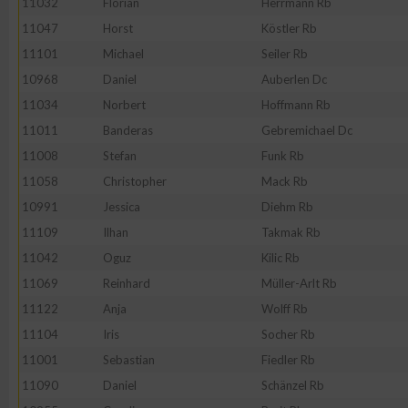
11032
Florian
Herrmann Rb
IAB-Besonderheiten:
11047
Horst
Köstler Rb
Verwendung genauer Standortdaten
11101
Michael
Seiler Rb
10968
Daniel
Auberlen Dc
Geräte anhand von aktiv angeforderten Informationen identifi
11034
Norbert
Hoffmann Rb
11011
Banderas
Gebremichael Dc
Nicht-IAB-Verarbeitungszwecke:
11008
Stefan
Funk Rb
Notwendig
11058
Christopher
Mack Rb
10991
Jessica
Diehm Rb
11109
Ilhan
Takmak Rb
Performance
11042
Oguz
Kilic Rb
11069
Reinhard
Müller-Arlt Rb
Funktional
11122
Anja
Wolff Rb
11104
Iris
Socher Rb
Werbung
11001
Sebastian
Fiedler Rb
11090
Daniel
Schänzel Rb