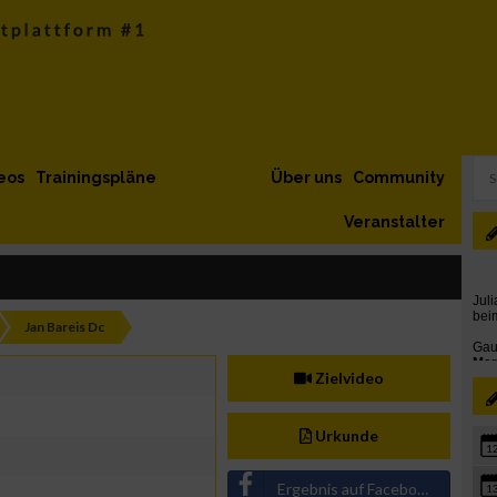
eos
Trainingspläne
Über uns
Community
Veranstalter
Jan Bareis Dc
Zielvideo
Urkunde
1
Ergebnis auf Facebook teilen
1