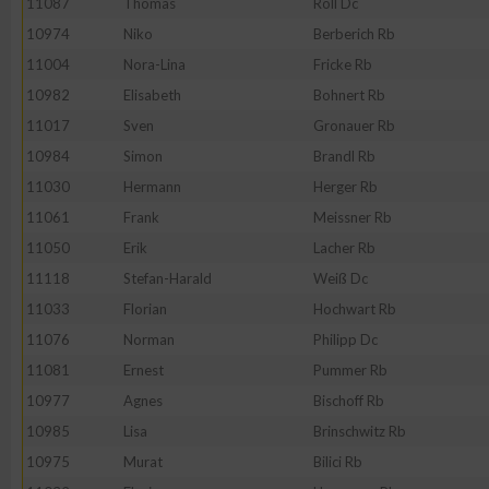
11087
Thomas
Röll Dc
10974
Niko
Berberich Rb
Erstellung von Profilen zur Personalisierung von Inhalten
11004
Nora-Lina
Fricke Rb
10982
Elisabeth
Bohnert Rb
Verwendung von Profilen zur Auswahl personalisierter Inhalte
11017
Sven
Gronauer Rb
10984
Simon
Brandl Rb
Messung der Werbeleistung
11030
Hermann
Herger Rb
11061
Frank
Meissner Rb
Messung der Performance von Inhalten
11050
Erik
Lacher Rb
11118
Stefan-Harald
Weiß Dc
Analyse von Zielgruppen durch Statistiken oder Kombinatione
11033
Florian
Hochwart Rb
verschiedenen Quellen
11076
Norman
Philipp Dc
11081
Ernest
Pummer Rb
Entwicklung und Verbesserung der Angebote
10977
Agnes
Bischoff Rb
10985
Lisa
Brinschwitz Rb
Verwendung reduzierter Daten zur Auswahl von Inhalten
10975
Murat
Bilici Rb