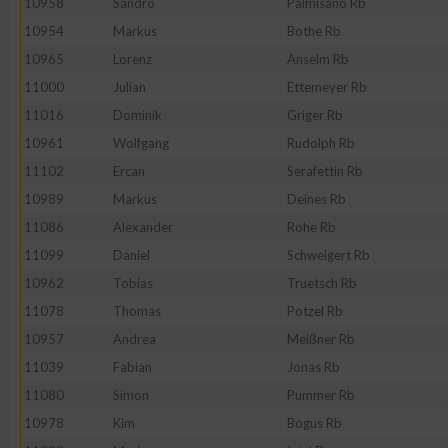
10958
Sandro
Palmisano Rb
10954
Markus
Bothe Rb
10965
Lorenz
Anselm Rb
11000
Julian
Ettemeyer Rb
11016
Dominik
Griger Rb
10961
Wolfgang
Rudolph Rb
11102
Ercan
Serafettin Rb
10989
Markus
Deines Rb
11086
Alexander
Rohe Rb
11099
Daniel
Schweigert Rb
10962
Tobias
Truetsch Rb
11078
Thomas
Potzel Rb
10957
Andrea
Meißner Rb
11039
Fabian
Jonas Rb
11080
Simon
Pummer Rb
10978
Kim
Bogus Rb