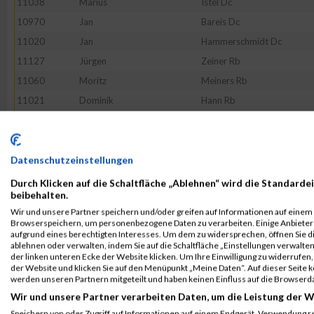
11038
Marius
Istel Dc
10970
Jan
Bareis Dc
11020
Jan
Hammerschmidt Dc
11127
Jürgen
Zeiner Rb
11060
Moritz
Meiners Rb
11021
Dominik
Hann Rb
11048
Attila
Kratzer Rb
11114
Zoran
Vranjes Rb
11029
Dominik
Herbst Rb
Datenschutzeinstellungen
10983
Christian
Botz Dc
Durch Klicken auf die Schaltfläche „Ablehnen“ wird die Standardei
beibehalten.
11041
Stefan
Kaufmann Rb
Wir und unsere Partner speichern und/oder greifen auf Informationen auf einem G
11094
Jürgen
Schönlein Rb
Browserspeichern, um personenbezogene Daten zu verarbeiten. Einige Anbiete
aufgrund eines berechtigten Interesses. Um dem zu widersprechen, öffnen Sie die
11070
Julius
Muntau Rb
ablehnen oder verwalten, indem Sie auf die Schaltfläche „Einstellungen verwalten“
der linken unteren Ecke der Website klicken. Um Ihre Einwilligung zu widerrufen, 
11028
Arthur
Heim Rb
der Website und klicken Sie auf den Menüpunkt „Meine Daten“. Auf dieser Seite 
11054
Christian
Leinauer Rb
werden unseren Partnern mitgeteilt und haben keinen Einfluss auf die Browserd
Wir und unsere Partner verarbeiten Daten, um die Leistung der W
10981
Sabine
Böhm Rb
Speichern von oder Zugriff auf Informationen auf einem Endgerät. Verwendung r