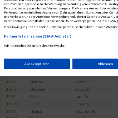
11116
Patrick
Weimann Rb
von Profilen für personalisierte Werbung. Verwendung von Profilen zur Auswahl p
11045
Thomas
König Rb
Personalisierung von Inhalten. Verwendung von Profilen zur Auswahl personalis
Performance von Inhalten. Analyse von Zielgruppen durch Statistiken oder Komb
11027
Roman
Heidenreich Rb
und Verbesserung der Angebote. Verwendung reduzierter Daten zur Auswahl von
Daten können außerhalb der Europäischen Union weitergegeben und in die USA 
11120
Michael
Winter Rb
Ihre Einwilligung und die cookie Richtlinie gelten ausschließlich für diese Website
10998
Fabian
Enzenberger Rb
Partnerliste anzeigen (1 IAB-Anbieter)
11077
Stefan
Pigler Rb
10966
Erdogan
Arabaci Rb
Wir nutzen Ihre Daten für folgende Zwecke:
IAB-Verarbeitungszwecke:
11023
Pascal
Hartlaub Rb
11049
Peter
Kuschkowitz Rb
Speichern von oder Zugriff auf Informationen auf einem Endge
Alle akzeptieren
Ablehnen
11100
Robert
Seidling Rb
11128
Christian
Zent Rb
Verwendung reduzierter Daten zur Auswahl von Werbeanzeige
11057
Matthias
Lotter Dc
10971
Christoph
Bauer Dc
Erstellung von Profilen für personalisierte Werbung
11051
Stjepan
Lacic Rb
11108
Florian
Streb Rb
11071
Thomas
Nawrotzki Rb
Verwendung von Profilen zur Auswahl personalisierter Werbun