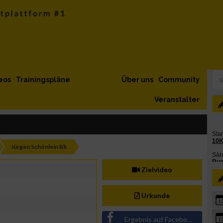
eos
Trainingspläne
Über uns
Community
Veranstalter
Jürgen Schönlein Rb
Zielvideo
Urkunde
1
Ergebnis auf Facebook teilen
1