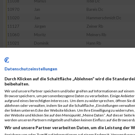
11038
Marius
Istel Dc
10970
Jan
Bareis Dc
11020
Jan
Hammerschmidt Dc
11127
Jürgen
Zeiner Rb
11060
Moritz
Meiners Rb
11021
Dominik
Hann Rb
11048
Attila
Kratzer Rb
11114
Zoran
Vranjes Rb
11029
Dominik
Herbst Rb
Datenschutzeinstellungen
10983
Christian
Botz Dc
Durch Klicken auf die Schaltfläche „Ablehnen“ wird die Standardei
beibehalten.
11041
Stefan
Kaufmann Rb
Wir und unsere Partner speichern und/oder greifen auf Informationen auf einem G
11094
Jürgen
Schönlein Rb
Browserspeichern, um personenbezogene Daten zu verarbeiten. Einige Anbiete
aufgrund eines berechtigten Interesses. Um dem zu widersprechen, öffnen Sie die
11070
Julius
Muntau Rb
ablehnen oder verwalten, indem Sie auf die Schaltfläche „Einstellungen verwalten“
der linken unteren Ecke der Website klicken. Um Ihre Einwilligung zu widerrufen, 
11028
Arthur
Heim Rb
der Website und klicken Sie auf den Menüpunkt „Meine Daten“. Auf dieser Seite 
11054
Christian
Leinauer Rb
werden unseren Partnern mitgeteilt und haben keinen Einfluss auf die Browserd
Wir und unsere Partner verarbeiten Daten, um die Leistung der W
10981
Sabine
Böhm Rb
Speichern von oder Zugriff auf Informationen auf einem Endgerät. Verwendung r