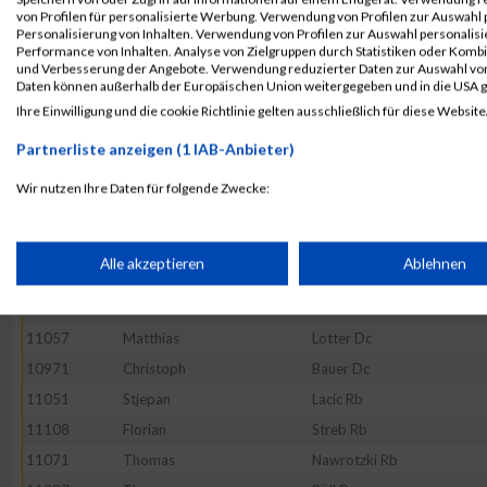
11116
Patrick
Weimann Rb
von Profilen für personalisierte Werbung. Verwendung von Profilen zur Auswahl p
11045
Thomas
König Rb
Personalisierung von Inhalten. Verwendung von Profilen zur Auswahl personalis
Performance von Inhalten. Analyse von Zielgruppen durch Statistiken oder Komb
11027
Roman
Heidenreich Rb
und Verbesserung der Angebote. Verwendung reduzierter Daten zur Auswahl von
Daten können außerhalb der Europäischen Union weitergegeben und in die USA 
11120
Michael
Winter Rb
Ihre Einwilligung und die cookie Richtlinie gelten ausschließlich für diese Website
10998
Fabian
Enzenberger Rb
Partnerliste anzeigen (1 IAB-Anbieter)
11077
Stefan
Pigler Rb
10966
Erdogan
Arabaci Rb
Wir nutzen Ihre Daten für folgende Zwecke:
IAB-Verarbeitungszwecke:
11023
Pascal
Hartlaub Rb
11049
Peter
Kuschkowitz Rb
Speichern von oder Zugriff auf Informationen auf einem Endge
Alle akzeptieren
Ablehnen
11100
Robert
Seidling Rb
11128
Christian
Zent Rb
Verwendung reduzierter Daten zur Auswahl von Werbeanzeige
11057
Matthias
Lotter Dc
10971
Christoph
Bauer Dc
Erstellung von Profilen für personalisierte Werbung
11051
Stjepan
Lacic Rb
11108
Florian
Streb Rb
11071
Thomas
Nawrotzki Rb
Verwendung von Profilen zur Auswahl personalisierter Werbun