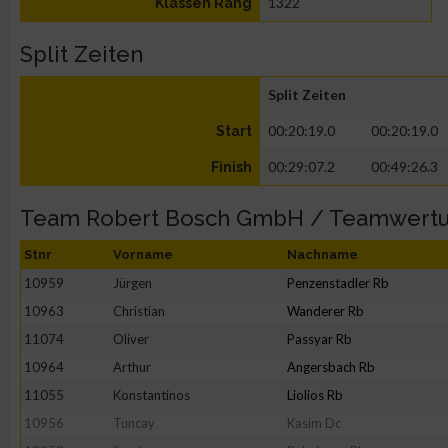
1322
Klassen Rang
Split Zeiten
Split Zeiten
00:20:19.0
00:20:19.0
Start
00:29:07.2
00:49:26.3
Finish
Team Robert Bosch GmbH / Teamwert
Stnr
Vorname
Nachname
10959
Jürgen
Penzenstadler Rb
10963
Christian
Wanderer Rb
11074
Oliver
Passyar Rb
10964
Arthur
Angersbach Rb
11055
Konstantinos
Liolios Rb
10956
Tuncay
Kasim Dc