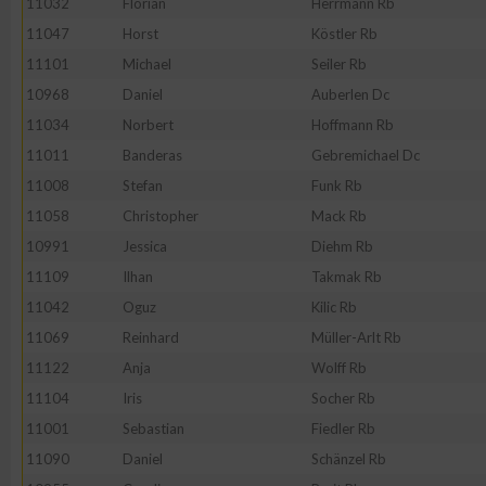
11032
Florian
Herrmann Rb
IAB-Besonderheiten:
11047
Horst
Köstler Rb
Verwendung genauer Standortdaten
11101
Michael
Seiler Rb
10968
Daniel
Auberlen Dc
Geräte anhand von aktiv angeforderten Informationen identifi
11034
Norbert
Hoffmann Rb
11011
Banderas
Gebremichael Dc
Nicht-IAB-Verarbeitungszwecke:
11008
Stefan
Funk Rb
Notwendig
11058
Christopher
Mack Rb
10991
Jessica
Diehm Rb
11109
Ilhan
Takmak Rb
Performance
11042
Oguz
Kilic Rb
11069
Reinhard
Müller-Arlt Rb
Funktional
11122
Anja
Wolff Rb
11104
Iris
Socher Rb
Werbung
11001
Sebastian
Fiedler Rb
11090
Daniel
Schänzel Rb