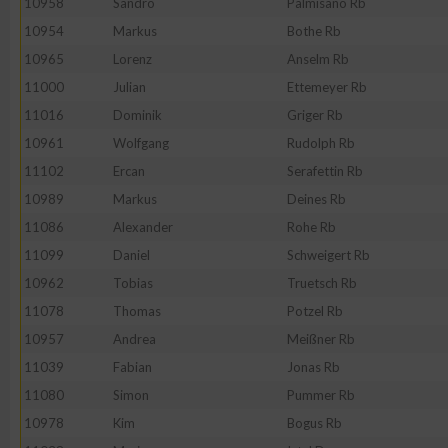
10958
Sandro
Palmisano Rb
10954
Markus
Bothe Rb
10965
Lorenz
Anselm Rb
11000
Julian
Ettemeyer Rb
11016
Dominik
Griger Rb
10961
Wolfgang
Rudolph Rb
11102
Ercan
Serafettin Rb
10989
Markus
Deines Rb
11086
Alexander
Rohe Rb
11099
Daniel
Schweigert Rb
10962
Tobias
Truetsch Rb
11078
Thomas
Potzel Rb
10957
Andrea
Meißner Rb
11039
Fabian
Jonas Rb
11080
Simon
Pummer Rb
10978
Kim
Bogus Rb