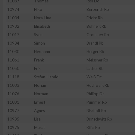
11087
Thomas
Röll Dc
10974
Niko
Berberich Rb
Erstellung von Profilen zur Personalisierung von Inhalten
11004
Nora-Lina
Fricke Rb
10982
Elisabeth
Bohnert Rb
Verwendung von Profilen zur Auswahl personalisierter Inhalte
11017
Sven
Gronauer Rb
10984
Simon
Brandl Rb
Messung der Werbeleistung
11030
Hermann
Herger Rb
11061
Frank
Meissner Rb
Messung der Performance von Inhalten
11050
Erik
Lacher Rb
11118
Stefan-Harald
Weiß Dc
Analyse von Zielgruppen durch Statistiken oder Kombinatione
11033
Florian
Hochwart Rb
verschiedenen Quellen
11076
Norman
Philipp Dc
11081
Ernest
Pummer Rb
Entwicklung und Verbesserung der Angebote
10977
Agnes
Bischoff Rb
10985
Lisa
Brinschwitz Rb
Verwendung reduzierter Daten zur Auswahl von Inhalten
10975
Murat
Bilici Rb