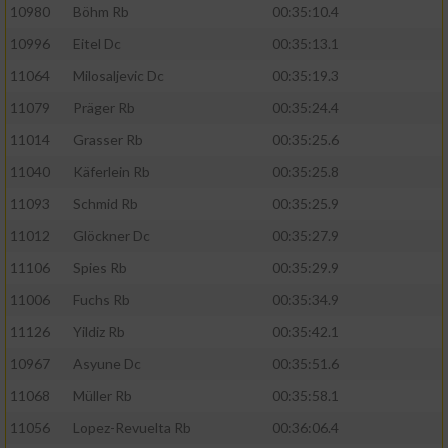
10980
Böhm Rb
00:35:10.4
10996
Eitel Dc
00:35:13.1
11064
Milosaljevic Dc
00:35:19.3
11079
Präger Rb
00:35:24.4
11014
Grasser Rb
00:35:25.6
11040
Käferlein Rb
00:35:25.8
11093
Schmid Rb
00:35:25.9
11012
Glöckner Dc
00:35:27.9
11106
Spies Rb
00:35:29.9
11006
Fuchs Rb
00:35:34.9
11126
Yildiz Rb
00:35:42.1
10967
Asyune Dc
00:35:51.6
11068
Müller Rb
00:35:58.1
11056
Lopez-Revuelta Rb
00:36:06.4