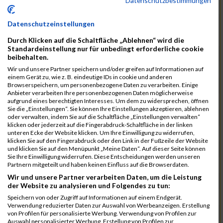
Datenschutzbestimmungen
11095
Schoppel Rb
00:40:35.4
11107
Spies Rb
00:41:03.7
Datenschutzeinstellungen
11084
Robles Santolalla Rb
00:41:04.4
Durch Klicken auf die Schaltfläche „Ablehnen“ wird die
Standardeinstellung nur für unbedingt erforderliche cookie
11052
Lauterbach Rb
00:41:08.1
beibehalten.
Wir und unsere Partner speichern und/oder greifen auf Informationen auf
11005
Fuchs Rb
00:41:09.2
einem Gerät zu, wie z. B. eindeutige IDs in cookie und anderen
Browserspeichern, um personenbezogene Daten zu verarbeiten. Einige
11088
Ruff Rb
00:41:12.6
Anbieter verarbeiten Ihre personenbezogenen Daten möglicherweise
aufgrund eines berechtigten Interesses. Um dem zu widersprechen, öffnen
10988
Dauerer Rb
00:41:47.4
Sie die „Einstellungen“. Sie können Ihre Einstellungen akzeptieren, ablehnen
oder verwalten, indem Sie auf die Schaltfläche „Einstellungen verwalten“
10987
Burkl Rb
00:42:27.9
klicken oder jederzeit auf die Fingerabdruck-Schaltfläche in der linken
unteren Ecke der Website klicken. Um Ihre Einwilligung zu widerrufen,
11119
Welzenbach Rb
00:42:28.2
klicken Sie auf den Fingerabdruck oder den Link in der Fußzeile der Website
und klicken Sie auf den Menüpunkt „Meine Daten“. Auf dieser Seite können
11073
Olbrich Rb
00:42:36.7
Sie Ihre Einwilligung widerrufen. Diese Entscheidungen werden unseren
Partnern mitgeteilt und haben keinen Einfluss auf die Browserdaten.
11019
Haasler Rb
00:42:50.6
Wir und unsere Partner verarbeiten Daten, um die Leistung
11053
Lederer Rb
00:42:57.3
der Website zu analysieren und Folgendes zu tun:
11103
Seuling Rb
00:43:13.1
Speichern von oder Zugriff auf Informationen auf einem Endgerät.
Verwendung reduzierter Daten zur Auswahl von Werbeanzeigen. Erstellung
11026
Heidbrecht Rb
00:44:21.7
von Profilen für personalisierte Werbung. Verwendung von Profilen zur
Auswahl personalisierter Werbung. Erstellung von Profilen zur