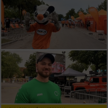
Verwendung reduzierter Daten zur Auswahl
von Inhalten
IAB-Besonderheiten:
Verwendung genauer Standortdaten
Geräte anhand von aktiv angeforderten
Informationen identifizieren
Nicht-IAB-Verarbeitungszwecke:
Notwendig
Performance
Funktional
Werbung