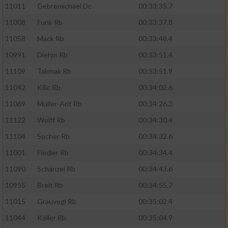
11011
Gebremichael Dc
00:33:35.7
11008
Funk Rb
00:33:37.8
11058
Mack Rb
00:33:48.4
10991
Diehm Rb
00:33:51.4
11109
Takmak Rb
00:33:51.9
11042
Kilic Rb
00:34:02.6
11069
Müller-Arlt Rb
00:34:26.3
11122
Wolff Rb
00:34:30.4
11104
Socher Rb
00:34:32.6
11001
Fiedler Rb
00:34:34.4
11090
Schänzel Rb
00:34:43.6
10955
Breit Rb
00:34:55.7
11015
Grauvogl Rb
00:35:02.4
11044
Köller Rb
00:35:04.9