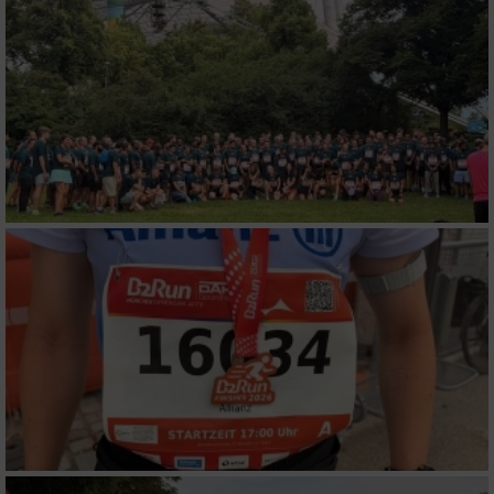
Verwendung von Profilen zur Auswahl
personalisierter Werbung
Erstellung von Profilen zur Personalisierung
von Inhalten
Verwendung von Profilen zur Auswahl
personalisierter Inhalte
Messung der Werbeleistung
Messung der Performance von Inhalten
Analyse von Zielgruppen durch Statistiken
oder Kombinationen von Daten aus
verschiedenen Quellen
Entwicklung und Verbesserung der Angebote