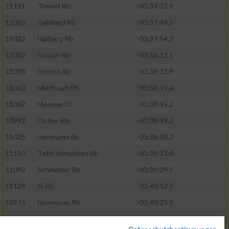
11111
Tremel Rb
00:37:23.9
11010
Gebhard Rb
00:37:48.5
11022
Harberg Rb
00:37:54.2
11002
Finster Rb
00:38:12.1
11003
Freund Rb
00:38:31.9
11063
Miethsam Rb
00:38:39.4
11062
Mesmer Dc
00:38:45.2
10992
Distler Rb
00:38:49.2
11025
Hartmann Rb
00:38:50.2
11110
Toth-Varvarikes Rb
00:39:13.4
11092
Schmelzer Rb
00:39:29.9
11124
Xi Rb
00:40:12.9
10976
Birnmeyer Rb
00:40:25.9
11091
Schlichting Rb
00:40:31.9