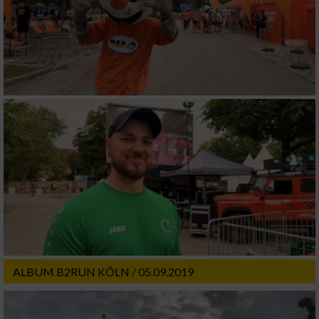
IAB-Besonderheiten:
Verwendung genauer Standortdaten
Geräte anhand von aktiv angeforderten
Informationen identifizieren
Nicht-IAB-Verarbeitungszwecke:
Notwendig
Performance
Funktional
ALBUM B2RUN KÖLN / 05.09.2019
Werbung