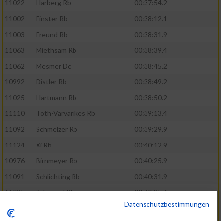
11022
Harberg Rb
00:37:54.2
11002
Finster Rb
00:38:12.1
11003
Freund Rb
00:38:31.9
11063
Miethsam Rb
00:38:39.4
11062
Mesmer Dc
00:38:45.2
10992
Distler Rb
00:38:49.2
11025
Hartmann Rb
00:38:50.2
11110
Toth-Varvarikes Rb
00:39:13.4
11092
Schmelzer Rb
00:39:29.9
11124
Xi Rb
00:40:12.9
10976
Birnmeyer Rb
00:40:25.9
11091
Schlichting Rb
00:40:31.9
11095
Schoppel Rb
00:40:35.4
Datenschutzbestimmungen
11107
Spies Rb
00:41:03.7