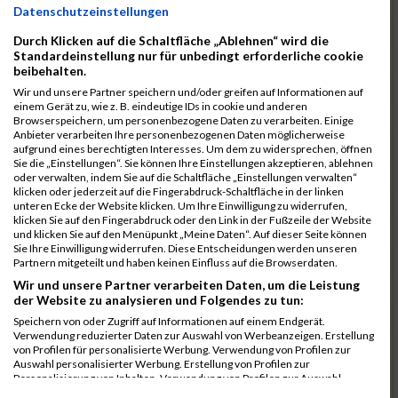
11084
Robles Santolalla Rb
00:41:04.4
Datenschutzeinstellungen
11052
Lauterbach Rb
00:41:08.1
Durch Klicken auf die Schaltfläche „Ablehnen“ wird die
Standardeinstellung nur für unbedingt erforderliche cookie
11005
Fuchs Rb
00:41:09.2
beibehalten.
11088
Ruff Rb
00:41:12.6
Wir und unsere Partner speichern und/oder greifen auf Informationen auf
einem Gerät zu, wie z. B. eindeutige IDs in cookie und anderen
10988
Dauerer Rb
00:41:47.4
Browserspeichern, um personenbezogene Daten zu verarbeiten. Einige
Anbieter verarbeiten Ihre personenbezogenen Daten möglicherweise
10987
Burkl Rb
00:42:27.9
aufgrund eines berechtigten Interesses. Um dem zu widersprechen, öffnen
Sie die „Einstellungen“. Sie können Ihre Einstellungen akzeptieren, ablehnen
11119
Welzenbach Rb
00:42:28.2
oder verwalten, indem Sie auf die Schaltfläche „Einstellungen verwalten“
klicken oder jederzeit auf die Fingerabdruck-Schaltfläche in der linken
11073
Olbrich Rb
00:42:36.7
unteren Ecke der Website klicken. Um Ihre Einwilligung zu widerrufen,
klicken Sie auf den Fingerabdruck oder den Link in der Fußzeile der Website
11019
Haasler Rb
00:42:50.6
und klicken Sie auf den Menüpunkt „Meine Daten“. Auf dieser Seite können
Sie Ihre Einwilligung widerrufen. Diese Entscheidungen werden unseren
11053
Lederer Rb
00:42:57.3
Partnern mitgeteilt und haben keinen Einfluss auf die Browserdaten.
Wir und unsere Partner verarbeiten Daten, um die Leistung
11103
Seuling Rb
00:43:13.1
der Website zu analysieren und Folgendes zu tun:
11026
Heidbrecht Rb
00:44:21.7
Speichern von oder Zugriff auf Informationen auf einem Endgerät.
Verwendung reduzierter Daten zur Auswahl von Werbeanzeigen. Erstellung
10969
Babac Rb
00:44:39.9
von Profilen für personalisierte Werbung. Verwendung von Profilen zur
Auswahl personalisierter Werbung. Erstellung von Profilen zur
10993
Dönek Rb
00:45:42.1
Personalisierung von Inhalten. Verwendung von Profilen zur Auswahl
personalisierter Inhalte. Messung der Werbeleistung. Messung der