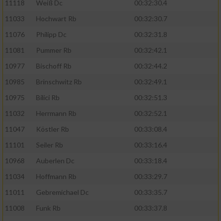
11118
Weiß Dc
00:32:30.4
11033
Hochwart Rb
00:32:30.7
11076
Philipp Dc
00:32:31.8
11081
Pummer Rb
00:32:42.1
10977
Bischoff Rb
00:32:44.2
10985
Brinschwitz Rb
00:32:49.1
10975
Bilici Rb
00:32:51.3
11032
Herrmann Rb
00:32:52.1
11047
Köstler Rb
00:33:08.4
11101
Seiler Rb
00:33:16.4
10968
Auberlen Dc
00:33:18.4
11034
Hoffmann Rb
00:33:29.7
11011
Gebremichael Dc
00:33:35.7
11008
Funk Rb
00:33:37.8