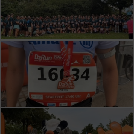
personalisierter Werbung
Erstellung von Profilen zur Personalisierung
von Inhalten
Verwendung von Profilen zur Auswahl
personalisierter Inhalte
Messung der Werbeleistung
Messung der Performance von Inhalten
Analyse von Zielgruppen durch Statistiken
oder Kombinationen von Daten aus
verschiedenen Quellen
Entwicklung und Verbesserung der Angebote
Verwendung reduzierter Daten zur Auswahl
von Inhalten