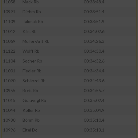
11058
Mack Rb
00:33:48.4
10991
Diehm Rb
00:33:51.4
11109
Takmak Rb
00:33:51.9
11042
Kilic Rb
00:34:02.6
11069
Müller-Arlt Rb
00:34:26.3
11122
Wolff Rb
00:34:30.4
11104
Socher Rb
00:34:32.6
11001
Fiedler Rb
00:34:34.4
11090
Schänzel Rb
00:34:43.6
10955
Breit Rb
00:34:55.7
11015
Grauvogl Rb
00:35:02.4
11044
Köller Rb
00:35:04.9
10980
Böhm Rb
00:35:10.4
10996
Eitel Dc
00:35:13.1