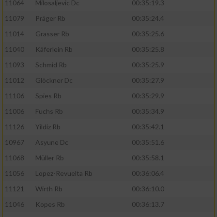
11064
Milosaljevic Dc
00:35:19.3
11079
Präger Rb
00:35:24.4
11014
Grasser Rb
00:35:25.6
11040
Käferlein Rb
00:35:25.8
11093
Schmid Rb
00:35:25.9
11012
Glöckner Dc
00:35:27.9
11106
Spies Rb
00:35:29.9
11006
Fuchs Rb
00:35:34.9
11126
Yildiz Rb
00:35:42.1
10967
Asyune Dc
00:35:51.6
11068
Müller Rb
00:35:58.1
11056
Lopez-Revuelta Rb
00:36:06.4
11121
Wirth Rb
00:36:10.0
11046
Kopes Rb
00:36:13.7