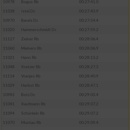
10978
Bogus Rb
00:27:41.0
11038
Istel Dc
00:27:43.9
10970
Bareis Dc
00:27:54.4
11020
Hammerschmidt Dc
00:27:59.2
11127
Zeiner Rb
00:28:06.4
11060
Meiners Rb
00:28:06.9
11021
Hann Rb
00:28:13.2
11048
Kratzer Rb
00:28:27.3
11114
Vranjes Rb
00:28:40.9
11029
Herbst Rb
00:28:47.1
10983
Botz Dc
00:29:03.4
11041
Kaufmann Rb
00:29:07.2
11094
Schönlein Rb
00:29:07.2
11070
Muntau Rb
00:29:09.4