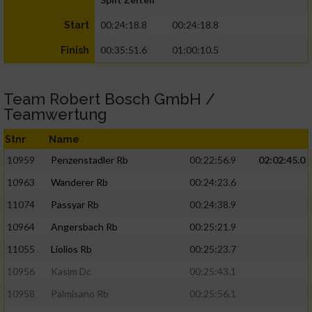
00:24:18.8
00:24:18.8
Start
00:35:51.6
01:00:10.5
Finish
Team Robert Bosch GmbH /
Teamwertung
Stnr
Name
10959
Penzenstadler Rb
00:22:56.9
02:02:45.0
10963
Wanderer Rb
00:24:23.6
11074
Passyar Rb
00:24:38.9
10964
Angersbach Rb
00:25:21.9
11055
Liolios Rb
00:25:23.7
10956
Kasim Dc
00:25:43.1
10958
Palmisano Rb
00:25:56.1