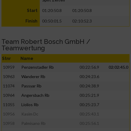
01:20:50.8
01:20:50.8
Start
00:50:01.5
02:10:52.3
Finish
Team Robert Bosch GmbH /
Teamwertung
Stnr
Name
10959
Penzenstadler Rb
00:22:56.9
02:02:45.0
10963
Wanderer Rb
00:24:23.6
11074
Passyar Rb
00:24:38.9
10964
Angersbach Rb
00:25:21.9
11055
Liolios Rb
00:25:23.7
10956
Kasim Dc
00:25:43.1
10958
Palmisano Rb
00:25:56.1