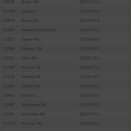
10978
Bogus Rb
00:27:41.0
11038
Istel Dc
00:27:43.9
10970
Bareis Dc
00:27:54.4
11020
Hammerschmidt Dc
00:27:59.2
11127
Zeiner Rb
00:28:06.4
11060
Meiners Rb
00:28:06.9
11021
Hann Rb
00:28:13.2
11048
Kratzer Rb
00:28:27.3
11114
Vranjes Rb
00:28:40.9
11029
Herbst Rb
00:28:47.1
10983
Botz Dc
00:29:03.4
11041
Kaufmann Rb
00:29:07.2
11094
Schönlein Rb
00:29:07.2
11070
Muntau Rb
00:29:09.4