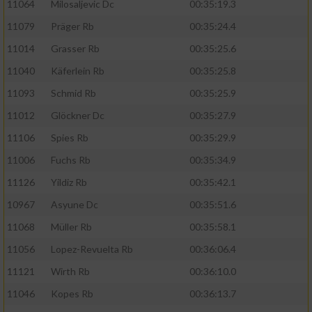
11064
Milosaljevic Dc
00:35:19.3
11079
Präger Rb
00:35:24.4
11014
Grasser Rb
00:35:25.6
11040
Käferlein Rb
00:35:25.8
11093
Schmid Rb
00:35:25.9
11012
Glöckner Dc
00:35:27.9
11106
Spies Rb
00:35:29.9
11006
Fuchs Rb
00:35:34.9
11126
Yildiz Rb
00:35:42.1
10967
Asyune Dc
00:35:51.6
11068
Müller Rb
00:35:58.1
11056
Lopez-Revuelta Rb
00:36:06.4
11121
Wirth Rb
00:36:10.0
11046
Kopes Rb
00:36:13.7