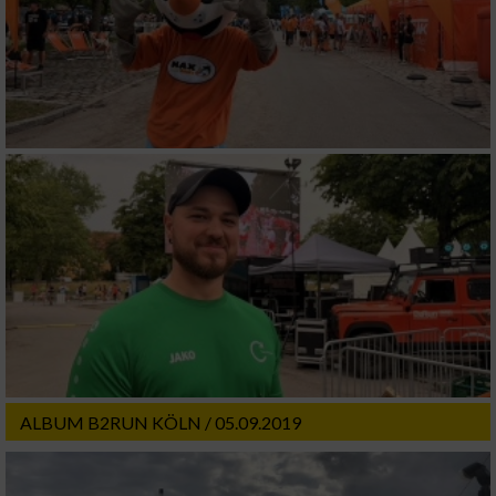
IAB-Besonderheiten:
Verwendung genauer Standortdaten
Geräte anhand von aktiv angeforderten
Informationen identifizieren
Nicht-IAB-Verarbeitungszwecke:
Notwendig
Performance
Funktional
ALBUM B2RUN KÖLN / 05.09.2019
Werbung