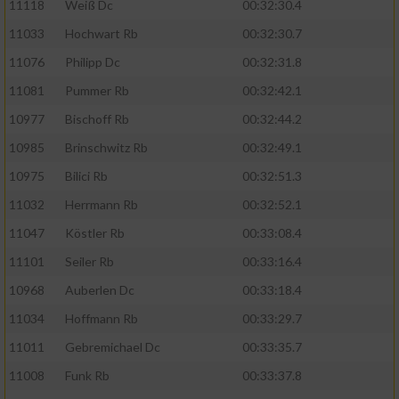
11118
Weiß Dc
00:32:30.4
11033
Hochwart Rb
00:32:30.7
11076
Philipp Dc
00:32:31.8
11081
Pummer Rb
00:32:42.1
10977
Bischoff Rb
00:32:44.2
10985
Brinschwitz Rb
00:32:49.1
10975
Bilici Rb
00:32:51.3
11032
Herrmann Rb
00:32:52.1
11047
Köstler Rb
00:33:08.4
11101
Seiler Rb
00:33:16.4
10968
Auberlen Dc
00:33:18.4
11034
Hoffmann Rb
00:33:29.7
11011
Gebremichael Dc
00:33:35.7
11008
Funk Rb
00:33:37.8