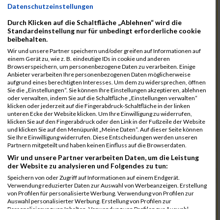
11084
Robles Santolalla Rb
00:41:04.4
Datenschutzeinstellungen
11052
Lauterbach Rb
00:41:08.1
Durch Klicken auf die Schaltfläche „Ablehnen“ wird die
Standardeinstellung nur für unbedingt erforderliche cookie
11005
Fuchs Rb
00:41:09.2
beibehalten.
11088
Ruff Rb
00:41:12.6
Wir und unsere Partner speichern und/oder greifen auf Informationen auf
einem Gerät zu, wie z. B. eindeutige IDs in cookie und anderen
10988
Dauerer Rb
00:41:47.4
Browserspeichern, um personenbezogene Daten zu verarbeiten. Einige
Anbieter verarbeiten Ihre personenbezogenen Daten möglicherweise
10987
Burkl Rb
00:42:27.9
aufgrund eines berechtigten Interesses. Um dem zu widersprechen, öffnen
Sie die „Einstellungen“. Sie können Ihre Einstellungen akzeptieren, ablehnen
11119
Welzenbach Rb
00:42:28.2
oder verwalten, indem Sie auf die Schaltfläche „Einstellungen verwalten“
klicken oder jederzeit auf die Fingerabdruck-Schaltfläche in der linken
11073
Olbrich Rb
00:42:36.7
unteren Ecke der Website klicken. Um Ihre Einwilligung zu widerrufen,
klicken Sie auf den Fingerabdruck oder den Link in der Fußzeile der Website
11019
Haasler Rb
00:42:50.6
und klicken Sie auf den Menüpunkt „Meine Daten“. Auf dieser Seite können
Sie Ihre Einwilligung widerrufen. Diese Entscheidungen werden unseren
11053
Lederer Rb
00:42:57.3
Partnern mitgeteilt und haben keinen Einfluss auf die Browserdaten.
Wir und unsere Partner verarbeiten Daten, um die Leistung
11103
Seuling Rb
00:43:13.1
der Website zu analysieren und Folgendes zu tun:
11026
Heidbrecht Rb
00:44:21.7
Speichern von oder Zugriff auf Informationen auf einem Endgerät.
Verwendung reduzierter Daten zur Auswahl von Werbeanzeigen. Erstellung
10969
Babac Rb
00:44:39.9
von Profilen für personalisierte Werbung. Verwendung von Profilen zur
Auswahl personalisierter Werbung. Erstellung von Profilen zur
10993
Dönek Rb
00:45:42.1
Personalisierung von Inhalten. Verwendung von Profilen zur Auswahl
personalisierter Inhalte. Messung der Werbeleistung. Messung der