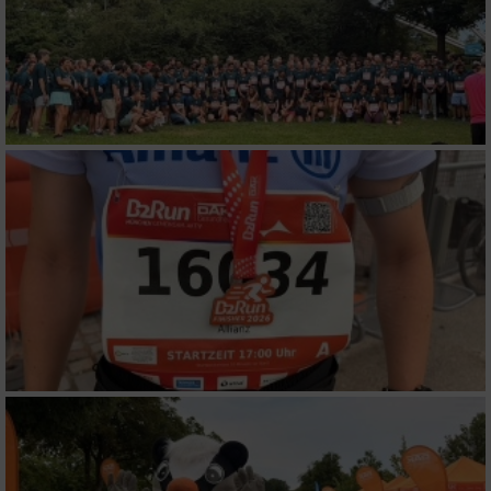
personalisierter Werbung
Erstellung von Profilen zur Personalisierung
von Inhalten
Verwendung von Profilen zur Auswahl
personalisierter Inhalte
Messung der Werbeleistung
Messung der Performance von Inhalten
Analyse von Zielgruppen durch Statistiken
oder Kombinationen von Daten aus
verschiedenen Quellen
Entwicklung und Verbesserung der Angebote
Verwendung reduzierter Daten zur Auswahl
von Inhalten