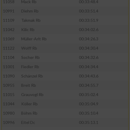
11058
Mack Rb
00:33:48.4
10991
Diehm Rb
00:33:51.4
11109
Takmak Rb
00:33:51.9
11042
Kilic Rb
00:34:02.6
11069
Müller-Arlt Rb
00:34:26.3
11122
Wolff Rb
00:34:30.4
11104
Socher Rb
00:34:32.6
11001
Fiedler Rb
00:34:34.4
11090
Schänzel Rb
00:34:43.6
10955
Breit Rb
00:34:55.7
11015
Grauvogl Rb
00:35:02.4
11044
Köller Rb
00:35:04.9
10980
Böhm Rb
00:35:10.4
10996
Eitel Dc
00:35:13.1