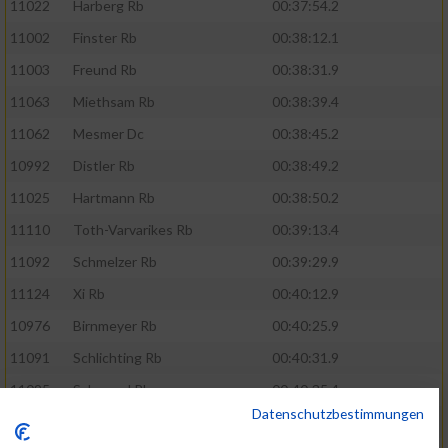
11022
Harberg Rb
00:37:54.2
11002
Finster Rb
00:38:12.1
11003
Freund Rb
00:38:31.9
11063
Miethsam Rb
00:38:39.4
11062
Mesmer Dc
00:38:45.2
10992
Distler Rb
00:38:49.2
11025
Hartmann Rb
00:38:50.2
11110
Toth-Varvarikes Rb
00:39:13.4
11092
Schmelzer Rb
00:39:29.9
11124
Xi Rb
00:40:12.9
10976
Birnmeyer Rb
00:40:25.9
11091
Schlichting Rb
00:40:31.9
11095
Schoppel Rb
00:40:35.4
Datenschutzbestimmungen
11107
Spies Rb
00:41:03.7