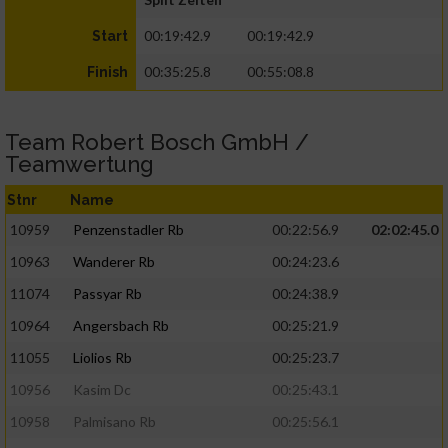
00:19:42.9
00:19:42.9
Start
00:35:25.8
00:55:08.8
Finish
Team Robert Bosch GmbH /
Teamwertung
Stnr
Name
10959
Penzenstadler Rb
00:22:56.9
02:02:45.0
10963
Wanderer Rb
00:24:23.6
11074
Passyar Rb
00:24:38.9
10964
Angersbach Rb
00:25:21.9
11055
Liolios Rb
00:25:23.7
10956
Kasim Dc
00:25:43.1
10958
Palmisano Rb
00:25:56.1