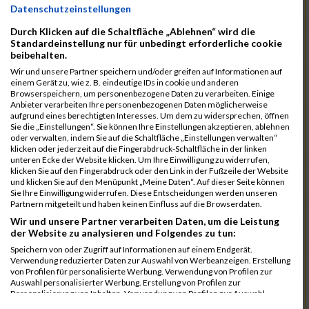
11084
Robles Santolalla Rb
00:41:04.4
Datenschutzeinstellungen
11052
Lauterbach Rb
00:41:08.1
Durch Klicken auf die Schaltfläche „Ablehnen“ wird die
Standardeinstellung nur für unbedingt erforderliche cookie
11005
Fuchs Rb
00:41:09.2
beibehalten.
11088
Ruff Rb
00:41:12.6
Wir und unsere Partner speichern und/oder greifen auf Informationen auf
einem Gerät zu, wie z. B. eindeutige IDs in cookie und anderen
10988
Dauerer Rb
00:41:47.4
Browserspeichern, um personenbezogene Daten zu verarbeiten. Einige
Anbieter verarbeiten Ihre personenbezogenen Daten möglicherweise
10987
Burkl Rb
00:42:27.9
aufgrund eines berechtigten Interesses. Um dem zu widersprechen, öffnen
Sie die „Einstellungen“. Sie können Ihre Einstellungen akzeptieren, ablehnen
11119
Welzenbach Rb
00:42:28.2
oder verwalten, indem Sie auf die Schaltfläche „Einstellungen verwalten“
klicken oder jederzeit auf die Fingerabdruck-Schaltfläche in der linken
11073
Olbrich Rb
00:42:36.7
unteren Ecke der Website klicken. Um Ihre Einwilligung zu widerrufen,
klicken Sie auf den Fingerabdruck oder den Link in der Fußzeile der Website
11019
Haasler Rb
00:42:50.6
und klicken Sie auf den Menüpunkt „Meine Daten“. Auf dieser Seite können
Sie Ihre Einwilligung widerrufen. Diese Entscheidungen werden unseren
11053
Lederer Rb
00:42:57.3
Partnern mitgeteilt und haben keinen Einfluss auf die Browserdaten.
Wir und unsere Partner verarbeiten Daten, um die Leistung
11103
Seuling Rb
00:43:13.1
der Website zu analysieren und Folgendes zu tun:
11026
Heidbrecht Rb
00:44:21.7
Speichern von oder Zugriff auf Informationen auf einem Endgerät.
Verwendung reduzierter Daten zur Auswahl von Werbeanzeigen. Erstellung
10969
Babac Rb
00:44:39.9
von Profilen für personalisierte Werbung. Verwendung von Profilen zur
Auswahl personalisierter Werbung. Erstellung von Profilen zur
10993
Dönek Rb
00:45:42.1
Personalisierung von Inhalten. Verwendung von Profilen zur Auswahl
personalisierter Inhalte. Messung der Werbeleistung. Messung der