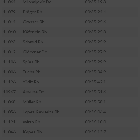
11064
Milosaljevic Dc
00:35:19.3
11079
Präger Rb
00:35:24.4
11014
Grasser Rb
00:35:25.6
11040
Käferlein Rb
00:35:25.8
11093
Schmid Rb
00:35:25.9
11012
Glöckner Dc
00:35:27.9
11106
Spies Rb
00:35:29.9
11006
Fuchs Rb
00:35:34.9
11126
Yildiz Rb
00:35:42.1
10967
Asyune Dc
00:35:51.6
11068
Müller Rb
00:35:58.1
11056
Lopez-Revuelta Rb
00:36:06.4
11121
Wirth Rb
00:36:10.0
11046
Kopes Rb
00:36:13.7