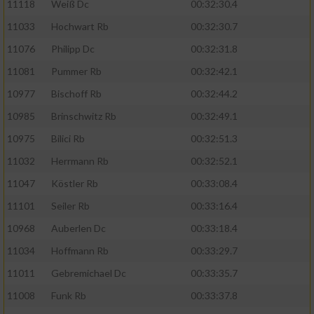
11118
Weiß Dc
00:32:30.4
11033
Hochwart Rb
00:32:30.7
11076
Philipp Dc
00:32:31.8
11081
Pummer Rb
00:32:42.1
10977
Bischoff Rb
00:32:44.2
10985
Brinschwitz Rb
00:32:49.1
10975
Bilici Rb
00:32:51.3
11032
Herrmann Rb
00:32:52.1
11047
Köstler Rb
00:33:08.4
11101
Seiler Rb
00:33:16.4
10968
Auberlen Dc
00:33:18.4
11034
Hoffmann Rb
00:33:29.7
11011
Gebremichael Dc
00:33:35.7
11008
Funk Rb
00:33:37.8