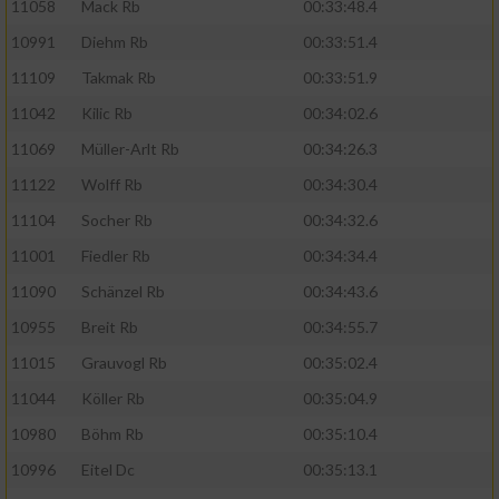
11058
Mack Rb
00:33:48.4
10991
Diehm Rb
00:33:51.4
11109
Takmak Rb
00:33:51.9
11042
Kilic Rb
00:34:02.6
11069
Müller-Arlt Rb
00:34:26.3
11122
Wolff Rb
00:34:30.4
11104
Socher Rb
00:34:32.6
11001
Fiedler Rb
00:34:34.4
11090
Schänzel Rb
00:34:43.6
10955
Breit Rb
00:34:55.7
11015
Grauvogl Rb
00:35:02.4
11044
Köller Rb
00:35:04.9
10980
Böhm Rb
00:35:10.4
10996
Eitel Dc
00:35:13.1