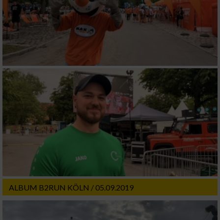
IAB-Besonderheiten:
Verwendung genauer Standortdaten
Geräte anhand von aktiv angeforderten
Informationen identifizieren
Nicht-IAB-Verarbeitungszwecke:
Notwendig
Performance
Funktional
ALBUM B2RUN KÖLN / 05.09.2019
Werbung