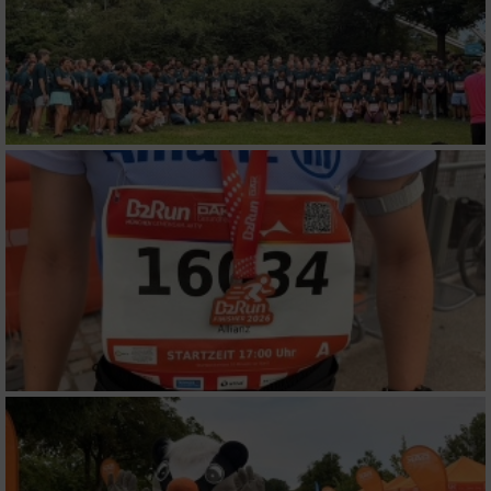
personalisierter Werbung
Erstellung von Profilen zur Personalisierung
von Inhalten
Verwendung von Profilen zur Auswahl
personalisierter Inhalte
Messung der Werbeleistung
Messung der Performance von Inhalten
Analyse von Zielgruppen durch Statistiken
oder Kombinationen von Daten aus
verschiedenen Quellen
Entwicklung und Verbesserung der Angebote
Verwendung reduzierter Daten zur Auswahl
von Inhalten