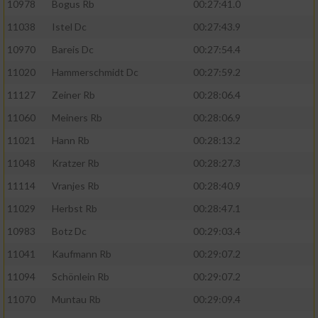
10978
Bogus Rb
00:27:41.0
11038
Istel Dc
00:27:43.9
10970
Bareis Dc
00:27:54.4
11020
Hammerschmidt Dc
00:27:59.2
11127
Zeiner Rb
00:28:06.4
11060
Meiners Rb
00:28:06.9
11021
Hann Rb
00:28:13.2
11048
Kratzer Rb
00:28:27.3
11114
Vranjes Rb
00:28:40.9
11029
Herbst Rb
00:28:47.1
10983
Botz Dc
00:29:03.4
11041
Kaufmann Rb
00:29:07.2
11094
Schönlein Rb
00:29:07.2
11070
Muntau Rb
00:29:09.4