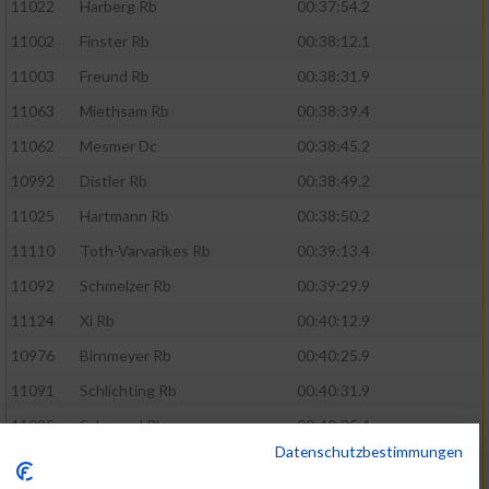
11022
Harberg Rb
00:37:54.2
11002
Finster Rb
00:38:12.1
11003
Freund Rb
00:38:31.9
11063
Miethsam Rb
00:38:39.4
11062
Mesmer Dc
00:38:45.2
10992
Distler Rb
00:38:49.2
11025
Hartmann Rb
00:38:50.2
11110
Toth-Varvarikes Rb
00:39:13.4
11092
Schmelzer Rb
00:39:29.9
11124
Xi Rb
00:40:12.9
10976
Birnmeyer Rb
00:40:25.9
11091
Schlichting Rb
00:40:31.9
11095
Schoppel Rb
00:40:35.4
Datenschutzbestimmungen
11107
Spies Rb
00:41:03.7