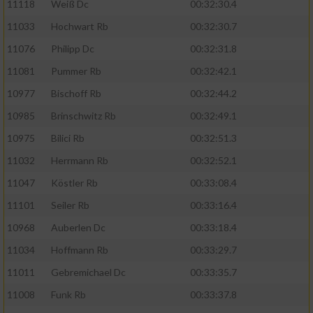
11118
Weiß Dc
00:32:30.4
11033
Hochwart Rb
00:32:30.7
11076
Philipp Dc
00:32:31.8
11081
Pummer Rb
00:32:42.1
10977
Bischoff Rb
00:32:44.2
10985
Brinschwitz Rb
00:32:49.1
10975
Bilici Rb
00:32:51.3
11032
Herrmann Rb
00:32:52.1
11047
Köstler Rb
00:33:08.4
11101
Seiler Rb
00:33:16.4
10968
Auberlen Dc
00:33:18.4
11034
Hoffmann Rb
00:33:29.7
11011
Gebremichael Dc
00:33:35.7
11008
Funk Rb
00:33:37.8