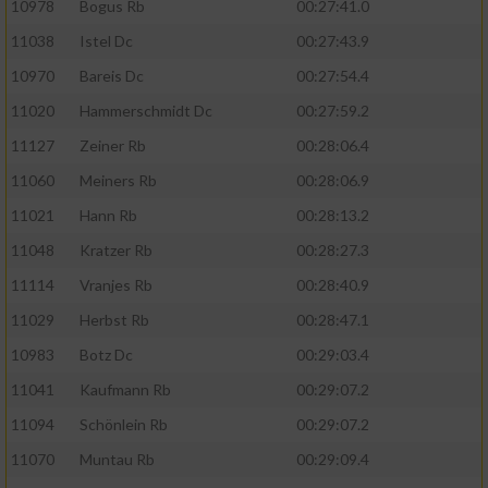
10978
Bogus Rb
00:27:41.0
11038
Istel Dc
00:27:43.9
10970
Bareis Dc
00:27:54.4
11020
Hammerschmidt Dc
00:27:59.2
11127
Zeiner Rb
00:28:06.4
11060
Meiners Rb
00:28:06.9
11021
Hann Rb
00:28:13.2
11048
Kratzer Rb
00:28:27.3
11114
Vranjes Rb
00:28:40.9
11029
Herbst Rb
00:28:47.1
10983
Botz Dc
00:29:03.4
11041
Kaufmann Rb
00:29:07.2
11094
Schönlein Rb
00:29:07.2
11070
Muntau Rb
00:29:09.4