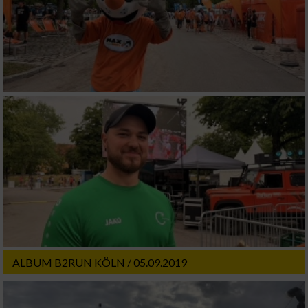
IAB-Besonderheiten:
Verwendung genauer Standortdaten
Geräte anhand von aktiv angeforderten
Informationen identifizieren
Nicht-IAB-Verarbeitungszwecke:
Notwendig
Performance
Funktional
ALBUM B2RUN KÖLN / 05.09.2019
Werbung