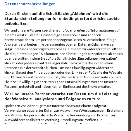
11084
Robles Santolalla Rb
00:41:04.4
Datenschutzeinstellungen
11052
Lauterbach Rb
00:41:08.1
Durch Klicken auf die Schaltfläche „Ablehnen“ wird die
Standardeinstellung nur für unbedingt erforderliche cookie
11005
Fuchs Rb
00:41:09.2
beibehalten.
11088
Ruff Rb
00:41:12.6
Wir und unsere Partner speichern und/oder greifen auf Informationen auf
einem Gerät zu, wie z. B. eindeutige IDs in cookie und anderen
10988
Dauerer Rb
00:41:47.4
Browserspeichern, um personenbezogene Daten zu verarbeiten. Einige
Anbieter verarbeiten Ihre personenbezogenen Daten möglicherweise
10987
Burkl Rb
00:42:27.9
aufgrund eines berechtigten Interesses. Um dem zu widersprechen, öffnen
Sie die „Einstellungen“. Sie können Ihre Einstellungen akzeptieren, ablehnen
11119
Welzenbach Rb
00:42:28.2
oder verwalten, indem Sie auf die Schaltfläche „Einstellungen verwalten“
klicken oder jederzeit auf die Fingerabdruck-Schaltfläche in der linken
11073
Olbrich Rb
00:42:36.7
unteren Ecke der Website klicken. Um Ihre Einwilligung zu widerrufen,
klicken Sie auf den Fingerabdruck oder den Link in der Fußzeile der Website
11019
Haasler Rb
00:42:50.6
und klicken Sie auf den Menüpunkt „Meine Daten“. Auf dieser Seite können
Sie Ihre Einwilligung widerrufen. Diese Entscheidungen werden unseren
11053
Lederer Rb
00:42:57.3
Partnern mitgeteilt und haben keinen Einfluss auf die Browserdaten.
Wir und unsere Partner verarbeiten Daten, um die Leistung
11103
Seuling Rb
00:43:13.1
der Website zu analysieren und Folgendes zu tun:
11026
Heidbrecht Rb
00:44:21.7
Speichern von oder Zugriff auf Informationen auf einem Endgerät.
Verwendung reduzierter Daten zur Auswahl von Werbeanzeigen. Erstellung
10969
Babac Rb
00:44:39.9
von Profilen für personalisierte Werbung. Verwendung von Profilen zur
Auswahl personalisierter Werbung. Erstellung von Profilen zur
10993
Dönek Rb
00:45:42.1
Personalisierung von Inhalten. Verwendung von Profilen zur Auswahl
personalisierter Inhalte. Messung der Werbeleistung. Messung der