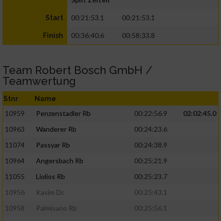
00:21:53.1
00:21:53.1
Start
00:36:40.6
00:58:33.8
Finish
Team Robert Bosch GmbH /
Teamwertung
Stnr
Name
10959
Penzenstadler Rb
00:22:56.9
02:02:45.0
10963
Wanderer Rb
00:24:23.6
11074
Passyar Rb
00:24:38.9
10964
Angersbach Rb
00:25:21.9
11055
Liolios Rb
00:25:23.7
10956
Kasim Dc
00:25:43.1
10958
Palmisano Rb
00:25:56.1