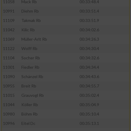
11058
Mack Rb
00:33:48.4
10991
Diehm Rb
00:33:51.4
11109
Takmak Rb
00:33:51.9
11042
Kilic Rb
00:34:02.6
11069
Müller-Arlt Rb
00:34:26.3
11122
Wolff Rb
00:34:30.4
11104
Socher Rb
00:34:32.6
11001
Fiedler Rb
00:34:34.4
11090
Schänzel Rb
00:34:43.6
10955
Breit Rb
00:34:55.7
11015
Grauvogl Rb
00:35:02.4
11044
Köller Rb
00:35:04.9
10980
Böhm Rb
00:35:10.4
10996
Eitel Dc
00:35:13.1