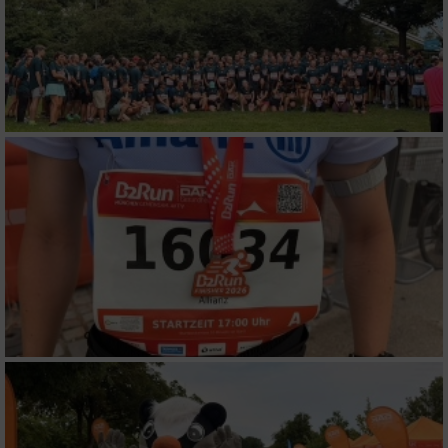
personalisierter Werbung
Erstellung von Profilen zur Personalisierung
von Inhalten
Verwendung von Profilen zur Auswahl
personalisierter Inhalte
Messung der Werbeleistung
Messung der Performance von Inhalten
Analyse von Zielgruppen durch Statistiken
oder Kombinationen von Daten aus
verschiedenen Quellen
Entwicklung und Verbesserung der Angebote
Verwendung reduzierter Daten zur Auswahl
von Inhalten