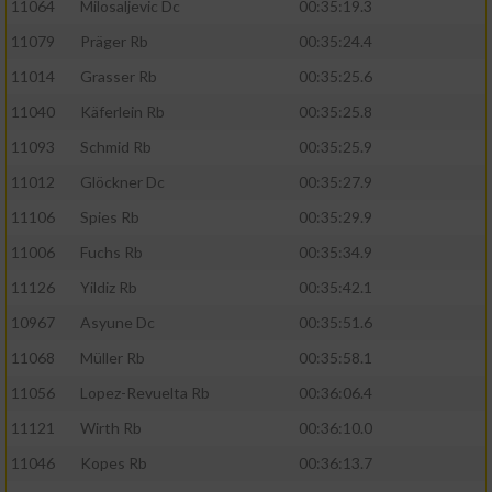
11064
Milosaljevic Dc
00:35:19.3
11079
Präger Rb
00:35:24.4
11014
Grasser Rb
00:35:25.6
11040
Käferlein Rb
00:35:25.8
11093
Schmid Rb
00:35:25.9
11012
Glöckner Dc
00:35:27.9
11106
Spies Rb
00:35:29.9
11006
Fuchs Rb
00:35:34.9
11126
Yildiz Rb
00:35:42.1
10967
Asyune Dc
00:35:51.6
11068
Müller Rb
00:35:58.1
11056
Lopez-Revuelta Rb
00:36:06.4
11121
Wirth Rb
00:36:10.0
11046
Kopes Rb
00:36:13.7