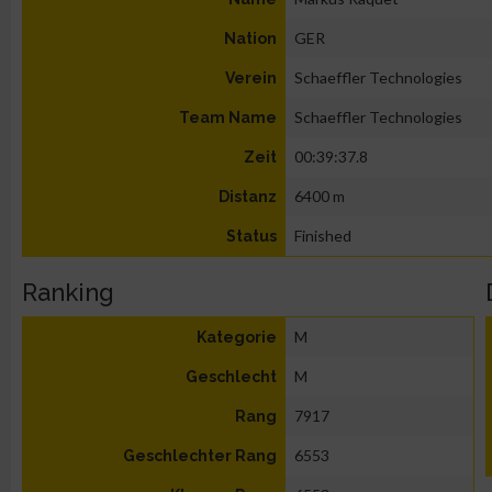
GER
Nation
Schaeffler Technologies
Verein
Schaeffler Technologies
Team Name
00:39:37.8
Zeit
6400 m
Distanz
Finished
Status
Ranking
M
Kategorie
M
Geschlecht
7917
Rang
6553
Geschlechter Rang