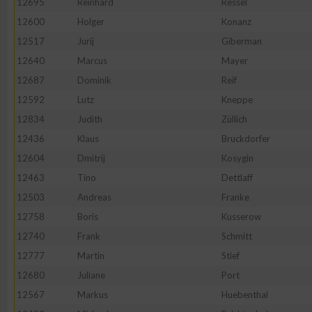
12695
Reinhard
Ressel
12600
Holger
Konanz
Erstellung von Profilen zur Personalisierung von Inhalten
12517
Jurij
Giberman
12640
Marcus
Mayer
Verwendung von Profilen zur Auswahl personalisierter Inhalte
12687
Dominik
Reif
12592
Lutz
Kneppe
Messung der Werbeleistung
12834
Judith
Züllich
12436
Klaus
Bruckdorfer
Messung der Performance von Inhalten
12604
Dmitrij
Kosygin
12463
Tino
Dettlaff
Analyse von Zielgruppen durch Statistiken oder Kombinatione
12503
Andreas
Franke
verschiedenen Quellen
12758
Boris
Kusserow
12740
Frank
Schmitt
Entwicklung und Verbesserung der Angebote
12777
Martin
Stief
12680
Juliane
Port
Verwendung reduzierter Daten zur Auswahl von Inhalten
12567
Markus
Huebenthal