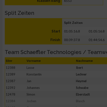
6553
Klassen Rang
Split Zeiten
Split Zeiten
01:05:16.8
01:05:16.8
Start
00:39:37.8
01:44:54.6
Finish
Team Schaeffler Technologies / Teamw
Stnr
Vorname
Nachname
12388
Lasse
Ibert
12389
Konstantin
Lechner
12387
Jan
Heymel
12392
Johannes
Schwabe
12478
Simon
Eberstadt
12384
Jochen
Blasch