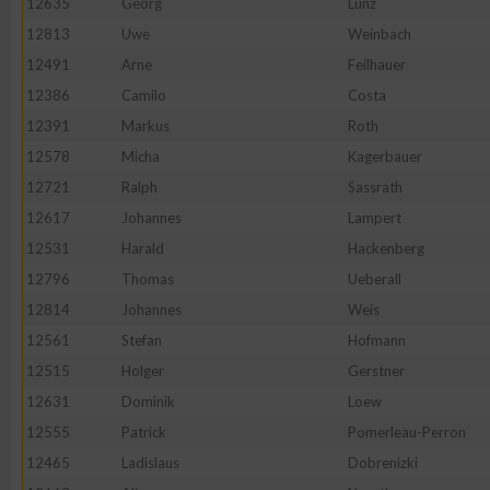
12635
Georg
Lunz
12813
Uwe
Weinbach
12491
Arne
Feilhauer
12386
Camilo
Costa
12391
Markus
Roth
12578
Micha
Kagerbauer
12721
Ralph
Sassrath
12617
Johannes
Lampert
12531
Harald
Hackenberg
12796
Thomas
Ueberall
12814
Johannes
Weis
12561
Stefan
Hofmann
12515
Holger
Gerstner
12631
Dominik
Loew
12555
Patrick
Pomerleau-Perron
12465
Ladislaus
Dobrenizki