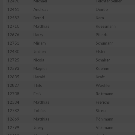
12490
Michael
Feichtenbeiner
IAB-Besonderheiten:
12461
Andreas
Dentler
Verwendung genauer Standortdaten
12582
Bernd
Kern
12710
Matthias
Ruessmann
Geräte anhand von aktiv angeforderten Informationen identifi
12676
Harry
Pfundt
12751
Mirjam
Schumann
Nicht-IAB-Verarbeitungszwecke:
12480
Jochen
Elster
Notwendig
12725
Nicola
Schairer
12593
Magnus
Koehne
12605
Harald
Kraft
Performance
12827
Thilo
Woehler
12708
Felix
Rottmann
Funktional
12504
Matthias
Frerichs
12782
Tobias
Stretz
Werbung
12669
Matthias
Pöhlmann
12799
Joerg
Viehmann