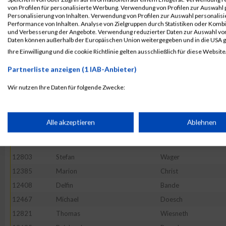
12513
Christian
Gehring
von Profilen für personalisierte Werbung. Verwendung von Profilen zur Auswahl p
12560
Jürgen
Hofmann
Personalisierung von Inhalten. Verwendung von Profilen zur Auswahl personalis
Performance von Inhalten. Analyse von Zielgruppen durch Statistiken oder Komb
12409
Felix
Baumgartner
und Verbesserung der Angebote. Verwendung reduzierter Daten zur Auswahl von
Daten können außerhalb der Europäischen Union weitergegeben und in die USA 
12817
Markus
Wendel
Ihre Einwilligung und die cookie Richtlinie gelten ausschließlich für diese Website
12558
Christian
Hofmann
Partnerliste anzeigen (1 IAB-Anbieter)
12479
Volker
Ehrmann
12591
Alexander
Klug
Wir nutzen Ihre Daten für folgende Zwecke:
IAB-Verarbeitungszwecke:
12619
Thomas
Lauer
12630
Marcel
Litz
Speichern von oder Zugriff auf Informationen auf einem Endge
Alle akzeptieren
Ablehnen
12820
David
Weyer
12577
Boris
Justus
Verwendung reduzierter Daten zur Auswahl von Werbeanzeige
12803
Stefan
Wager
12385
Marion
Christ
Erstellung von Profilen für personalisierte Werbung
12408
Delfin
Bande
12467
Michael
Doesch
12821
Thomas
Wiesneth
Verwendung von Profilen zur Auswahl personalisierter Werbun