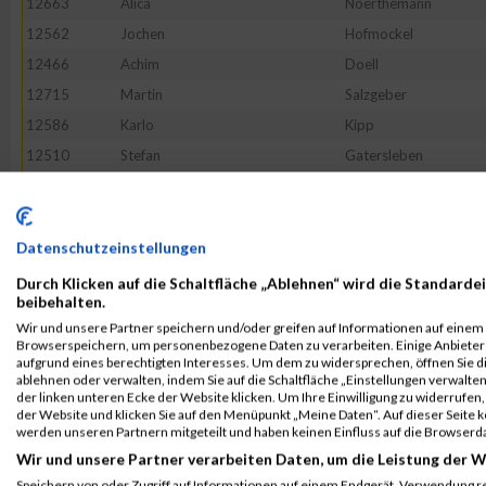
12663
Alica
Noerthemann
12562
Jochen
Hofmockel
12466
Achim
Doell
12715
Martin
Salzgeber
12586
Karlo
Kipp
12510
Stefan
Gatersleben
12612
Christian
Kuebrich
12626
Stefan
Liborius
12488
Norbert
Faerber
Datenschutzeinstellungen
12795
Ralf
Tumbrägel
Durch Klicken auf die Schaltfläche „Ablehnen“ wird die Standardei
beibehalten.
12625
Simon
Leubner
Wir und unsere Partner speichern und/oder greifen auf Informationen auf einem G
12472
Alexander
Draheim
Browserspeichern, um personenbezogene Daten zu verarbeiten. Einige Anbiete
aufgrund eines berechtigten Interesses. Um dem zu widersprechen, öffnen Sie die
12754
Martin
Schurig
ablehnen oder verwalten, indem Sie auf die Schaltfläche „Einstellungen verwalten“
der linken unteren Ecke der Website klicken. Um Ihre Einwilligung zu widerrufen, 
12650
Christian
Moenius
der Website und klicken Sie auf den Menüpunkt „Meine Daten“. Auf dieser Seite 
12844
Wilfried
Zerrahn
werden unseren Partnern mitgeteilt und haben keinen Einfluss auf die Browserd
Wir und unsere Partner verarbeiten Daten, um die Leistung der W
12411
Peter
Beck
Speichern von oder Zugriff auf Informationen auf einem Endgerät. Verwendung r