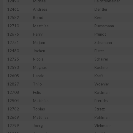
12490
Michael
Feichtenbeiner
IAB-Besonderheiten:
12461
Andreas
Dentler
Verwendung genauer Standortdaten
12582
Bernd
Kern
12710
Matthias
Ruessmann
Geräte anhand von aktiv angeforderten Informationen identifi
12676
Harry
Pfundt
12751
Mirjam
Schumann
Nicht-IAB-Verarbeitungszwecke:
12480
Jochen
Elster
Notwendig
12725
Nicola
Schairer
12593
Magnus
Koehne
12605
Harald
Kraft
Performance
12827
Thilo
Woehler
12708
Felix
Rottmann
Funktional
12504
Matthias
Frerichs
12782
Tobias
Stretz
Werbung
12669
Matthias
Pöhlmann
12799
Joerg
Viehmann