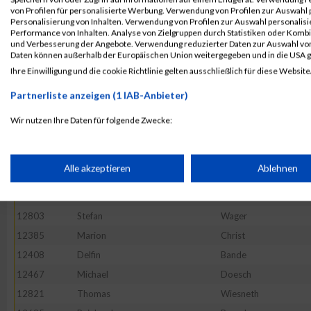
12513
Christian
Gehring
von Profilen für personalisierte Werbung. Verwendung von Profilen zur Auswahl p
12560
Jürgen
Hofmann
Personalisierung von Inhalten. Verwendung von Profilen zur Auswahl personalis
Performance von Inhalten. Analyse von Zielgruppen durch Statistiken oder Komb
12409
Felix
Baumgartner
und Verbesserung der Angebote. Verwendung reduzierter Daten zur Auswahl von
Daten können außerhalb der Europäischen Union weitergegeben und in die USA 
12817
Markus
Wendel
Ihre Einwilligung und die cookie Richtlinie gelten ausschließlich für diese Website
12558
Christian
Hofmann
Partnerliste anzeigen (1 IAB-Anbieter)
12479
Volker
Ehrmann
12591
Alexander
Klug
Wir nutzen Ihre Daten für folgende Zwecke:
IAB-Verarbeitungszwecke:
12619
Thomas
Lauer
12630
Marcel
Litz
Speichern von oder Zugriff auf Informationen auf einem Endge
Alle akzeptieren
Ablehnen
12820
David
Weyer
12577
Boris
Justus
Verwendung reduzierter Daten zur Auswahl von Werbeanzeige
12803
Stefan
Wager
12385
Marion
Christ
Erstellung von Profilen für personalisierte Werbung
12408
Delfin
Bande
12467
Michael
Doesch
12821
Thomas
Wiesneth
Verwendung von Profilen zur Auswahl personalisierter Werbun