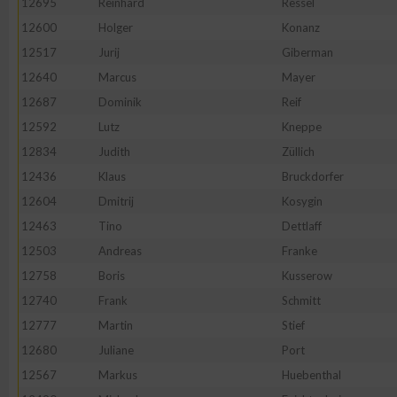
12695
Reinhard
Ressel
12600
Holger
Konanz
Erstellung von Profilen zur Personalisierung von Inhalten
12517
Jurij
Giberman
12640
Marcus
Mayer
Verwendung von Profilen zur Auswahl personalisierter Inhalte
12687
Dominik
Reif
12592
Lutz
Kneppe
Messung der Werbeleistung
12834
Judith
Züllich
12436
Klaus
Bruckdorfer
Messung der Performance von Inhalten
12604
Dmitrij
Kosygin
12463
Tino
Dettlaff
Analyse von Zielgruppen durch Statistiken oder Kombinatione
12503
Andreas
Franke
verschiedenen Quellen
12758
Boris
Kusserow
12740
Frank
Schmitt
Entwicklung und Verbesserung der Angebote
12777
Martin
Stief
12680
Juliane
Port
Verwendung reduzierter Daten zur Auswahl von Inhalten
12567
Markus
Huebenthal