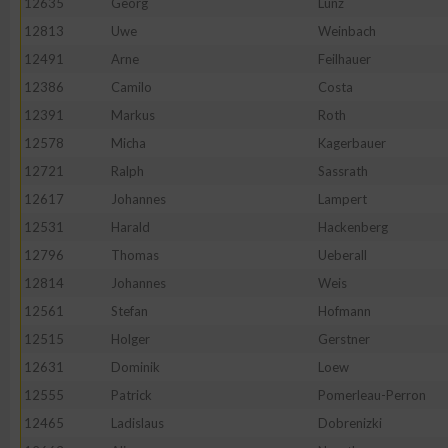
12635
Georg
Lunz
12813
Uwe
Weinbach
12491
Arne
Feilhauer
12386
Camilo
Costa
12391
Markus
Roth
12578
Micha
Kagerbauer
12721
Ralph
Sassrath
12617
Johannes
Lampert
12531
Harald
Hackenberg
12796
Thomas
Ueberall
12814
Johannes
Weis
12561
Stefan
Hofmann
12515
Holger
Gerstner
12631
Dominik
Loew
12555
Patrick
Pomerleau-Perron
12465
Ladislaus
Dobrenizki