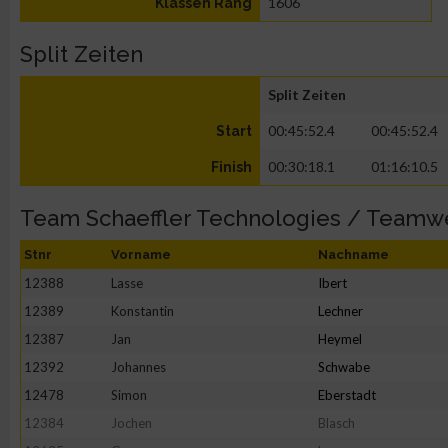
1606
Klassen Rang
Split Zeiten
Split Zeiten
00:45:52.4
00:45:52.4
Start
00:30:18.1
01:16:10.5
Finish
Team Schaeffler Technologies / Teamw
Stnr
Vorname
Nachname
12388
Lasse
Ibert
12389
Konstantin
Lechner
12387
Jan
Heymel
12392
Johannes
Schwabe
12478
Simon
Eberstadt
12384
Jochen
Blasch