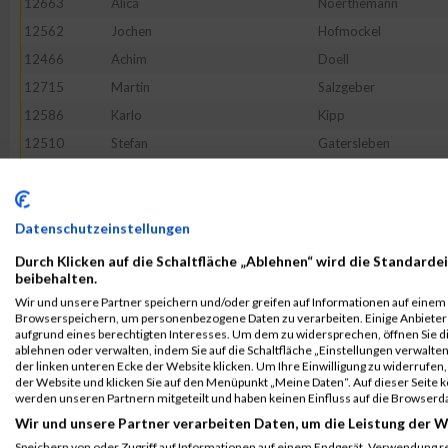
12663
Alica
Noerthemann
12562
Jochen
Hofmockel
12466
Achim
Doell
12715
Martin
Salzgeber
12586
Karlo
Kipp
12510
Stefan
Gatersleben
12612
Christian
Kuebrich
12626
Stefan
Liborius
12488
Norbert
Faerber
Datenschutzeinstellungen
12795
Ralf
Tumbrägel
Durch Klicken auf die Schaltfläche „Ablehnen“ wird die Standardei
beibehalten.
12625
Simon
Leubner
Wir und unsere Partner speichern und/oder greifen auf Informationen auf einem G
12472
Alexander
Draheim
Browserspeichern, um personenbezogene Daten zu verarbeiten. Einige Anbiete
aufgrund eines berechtigten Interesses. Um dem zu widersprechen, öffnen Sie die
12754
Martin
Schurig
ablehnen oder verwalten, indem Sie auf die Schaltfläche „Einstellungen verwalten“
der linken unteren Ecke der Website klicken. Um Ihre Einwilligung zu widerrufen, 
12650
Christian
Moenius
der Website und klicken Sie auf den Menüpunkt „Meine Daten“. Auf dieser Seite 
12844
Wilfried
Zerrahn
werden unseren Partnern mitgeteilt und haben keinen Einfluss auf die Browserd
Wir und unsere Partner verarbeiten Daten, um die Leistung der W
12411
Peter
Beck
Speichern von oder Zugriff auf Informationen auf einem Endgerät. Verwendung r