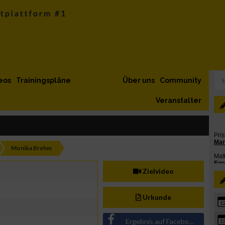
eos
Trainingspläne
Über uns
Community
Veranstalter
Monika Brehm
Zielvideo
Urkunde
1
Ergebnis auf Facebook teilen
1