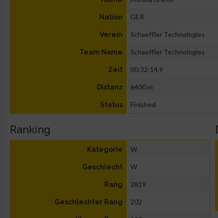
GER
Nation
Schaeffler Technologies
Verein
Schaeffler Technologies
Team Name
00:32:14.9
Zeit
6400 m
Distanz
Finished
Status
Ranking
W
Kategorie
W
Geschlecht
2819
Rang
202
Geschlechter Rang