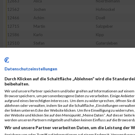
12663
Alica
Noerthemann
12562
Jochen
Hofmockel
12466
Achim
Doell
12715
Martin
Salzgeber
12586
Karlo
Kipp
12510
Stefan
Gatersleben
12612
Christian
Kuebrich
12626
Stefan
Liborius
12488
Norbert
Faerber
Datenschutzeinstellungen
12795
Ralf
Tumbrägel
Durch Klicken auf die Schaltfläche „Ablehnen“ wird die Standardei
beibehalten.
12625
Simon
Leubner
Wir und unsere Partner speichern und/oder greifen auf Informationen auf einem G
12472
Alexander
Draheim
Browserspeichern, um personenbezogene Daten zu verarbeiten. Einige Anbiete
aufgrund eines berechtigten Interesses. Um dem zu widersprechen, öffnen Sie die
12754
Martin
Schurig
ablehnen oder verwalten, indem Sie auf die Schaltfläche „Einstellungen verwalten“
der linken unteren Ecke der Website klicken. Um Ihre Einwilligung zu widerrufen, 
12650
Christian
Moenius
der Website und klicken Sie auf den Menüpunkt „Meine Daten“. Auf dieser Seite 
12844
Wilfried
Zerrahn
werden unseren Partnern mitgeteilt und haben keinen Einfluss auf die Browserd
Wir und unsere Partner verarbeiten Daten, um die Leistung der W
12411
Peter
Beck
Speichern von oder Zugriff auf Informationen auf einem Endgerät. Verwendung r