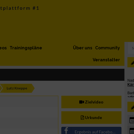
eos
Trainingspläne
Über uns
Community
Veranstalter
Lutz Kneppe
Zielvideo
Urkunde
1
Ergebnis auf Facebook teilen
1