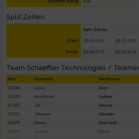
926
Klassen Rang
Split Zeiten
Split Zeiten
00:52:13.9
00:52:13.9
Start
00:28:37.7
01:20:51.6
Finish
Team Schaeffler Technologies / Teamw
Stnr
Vorname
Nachname
12388
Lasse
Ibert
12389
Konstantin
Lechner
12387
Jan
Heymel
12392
Johannes
Schwabe
12478
Simon
Eberstadt
12384
Jochen
Blasch