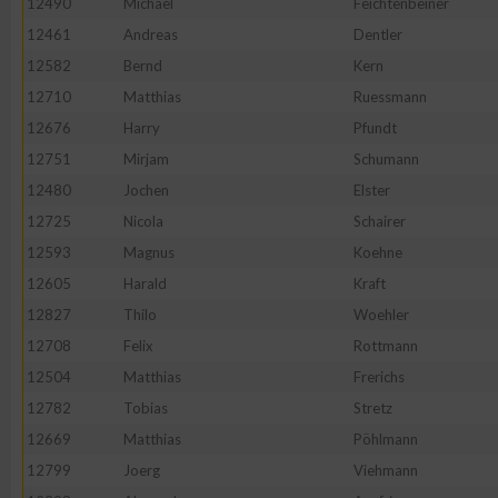
12490
Michael
Feichtenbeiner
IAB-Besonderheiten:
12461
Andreas
Dentler
Verwendung genauer Standortdaten
12582
Bernd
Kern
12710
Matthias
Ruessmann
Geräte anhand von aktiv angeforderten Informationen identifi
12676
Harry
Pfundt
12751
Mirjam
Schumann
Nicht-IAB-Verarbeitungszwecke:
12480
Jochen
Elster
Notwendig
12725
Nicola
Schairer
12593
Magnus
Koehne
12605
Harald
Kraft
Performance
12827
Thilo
Woehler
12708
Felix
Rottmann
Funktional
12504
Matthias
Frerichs
12782
Tobias
Stretz
Werbung
12669
Matthias
Pöhlmann
12799
Joerg
Viehmann