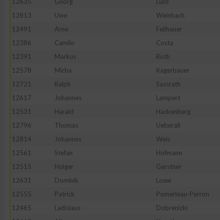
12635
Georg
Lunz
12813
Uwe
Weinbach
12491
Arne
Feilhauer
12386
Camilo
Costa
12391
Markus
Roth
12578
Micha
Kagerbauer
12721
Ralph
Sassrath
12617
Johannes
Lampert
12531
Harald
Hackenberg
12796
Thomas
Ueberall
12814
Johannes
Weis
12561
Stefan
Hofmann
12515
Holger
Gerstner
12631
Dominik
Loew
12555
Patrick
Pomerleau-Perron
12465
Ladislaus
Dobrenizki