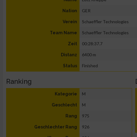
GER
Nation
Schaeffler Technologies
Verein
Schaeffler Technologies
Team Name
00:28:37.7
Zeit
6400 m
Distanz
Finished
Status
Ranking
M
Kategorie
M
Geschlecht
975
Rang
926
Geschlechter Rang