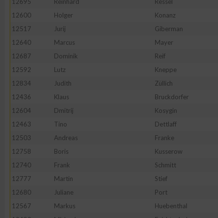
12695
Reinhard
Ressel
12600
Holger
Konanz
Erstellung von Profilen zur Personalisierung von Inhalten
12517
Jurij
Giberman
12640
Marcus
Mayer
Verwendung von Profilen zur Auswahl personalisierter Inhalte
12687
Dominik
Reif
12592
Lutz
Kneppe
Messung der Werbeleistung
12834
Judith
Züllich
12436
Klaus
Bruckdorfer
Messung der Performance von Inhalten
12604
Dmitrij
Kosygin
12463
Tino
Dettlaff
Analyse von Zielgruppen durch Statistiken oder Kombinatione
12503
Andreas
Franke
verschiedenen Quellen
12758
Boris
Kusserow
12740
Frank
Schmitt
Entwicklung und Verbesserung der Angebote
12777
Martin
Stief
12680
Juliane
Port
Verwendung reduzierter Daten zur Auswahl von Inhalten
12567
Markus
Huebenthal