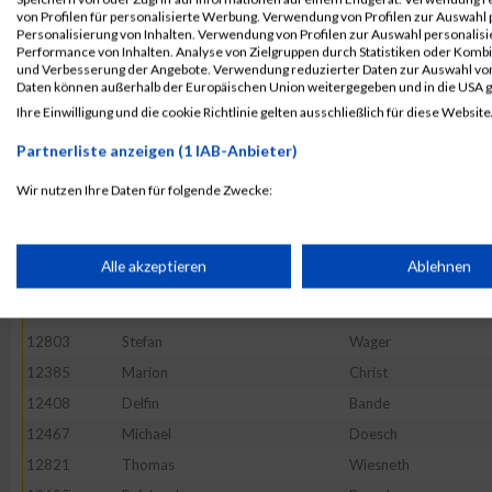
12513
Christian
Gehring
von Profilen für personalisierte Werbung. Verwendung von Profilen zur Auswahl p
12560
Jürgen
Hofmann
Personalisierung von Inhalten. Verwendung von Profilen zur Auswahl personalis
Performance von Inhalten. Analyse von Zielgruppen durch Statistiken oder Komb
12409
Felix
Baumgartner
und Verbesserung der Angebote. Verwendung reduzierter Daten zur Auswahl von
Daten können außerhalb der Europäischen Union weitergegeben und in die USA 
12817
Markus
Wendel
Ihre Einwilligung und die cookie Richtlinie gelten ausschließlich für diese Website
12558
Christian
Hofmann
Partnerliste anzeigen (1 IAB-Anbieter)
12479
Volker
Ehrmann
12591
Alexander
Klug
Wir nutzen Ihre Daten für folgende Zwecke:
IAB-Verarbeitungszwecke:
12619
Thomas
Lauer
12630
Marcel
Litz
Speichern von oder Zugriff auf Informationen auf einem Endge
Alle akzeptieren
Ablehnen
12820
David
Weyer
12577
Boris
Justus
Verwendung reduzierter Daten zur Auswahl von Werbeanzeige
12803
Stefan
Wager
12385
Marion
Christ
Erstellung von Profilen für personalisierte Werbung
12408
Delfin
Bande
12467
Michael
Doesch
12821
Thomas
Wiesneth
Verwendung von Profilen zur Auswahl personalisierter Werbun