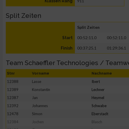
911
Klassen Rang
Split Zeiten
Split Zeiten
00:52:11.0
00:52:11.0
Start
00:37:25.1
01:29:36.1
Finish
Team Schaeffler Technologies / Teamw
Stnr
Vorname
Nachname
12388
Lasse
Ibert
12389
Konstantin
Lechner
12387
Jan
Heymel
12392
Johannes
Schwabe
12478
Simon
Eberstadt
12384
Jochen
Blasch