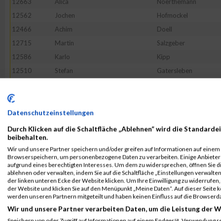
12663
Alica
Noerthemann
12562
Jochen
Hofmockel
12466
Achim
Doell
12715
Martin
Salzgeber
12586
Karlo
Kipp
12510
Stefan
Gatersleben
12612
Christian
Kuebrich
12626
Stefan
Liborius
12488
Norbert
Faerber
Datenschutzeinstellungen
12795
Ralf
Tumbrägel
Durch Klicken auf die Schaltfläche „Ablehnen“ wird die Standardei
beibehalten.
12625
Simon
Leubner
Wir und unsere Partner speichern und/oder greifen auf Informationen auf einem G
12472
Alexander
Draheim
Browserspeichern, um personenbezogene Daten zu verarbeiten. Einige Anbiete
aufgrund eines berechtigten Interesses. Um dem zu widersprechen, öffnen Sie die
12754
Martin
Schurig
ablehnen oder verwalten, indem Sie auf die Schaltfläche „Einstellungen verwalten“
der linken unteren Ecke der Website klicken. Um Ihre Einwilligung zu widerrufen, 
12650
Christian
Moenius
der Website und klicken Sie auf den Menüpunkt „Meine Daten“. Auf dieser Seite 
12844
Wilfried
Zerrahn
werden unseren Partnern mitgeteilt und haben keinen Einfluss auf die Browserd
Wir und unsere Partner verarbeiten Daten, um die Leistung der W
12411
Peter
Beck
Speichern von oder Zugriff auf Informationen auf einem Endgerät. Verwendung r