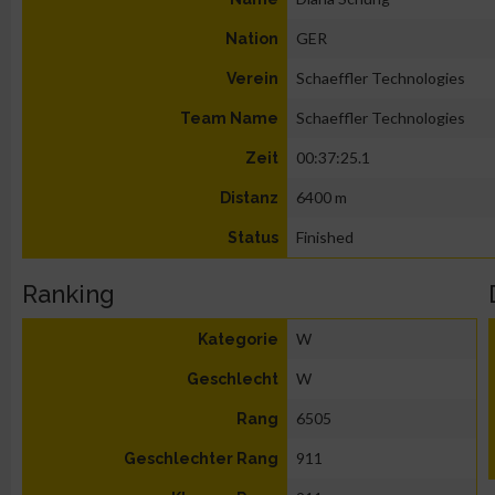
GER
Nation
Schaeffler Technologies
Verein
Schaeffler Technologies
Team Name
00:37:25.1
Zeit
6400 m
Distanz
Finished
Status
Ranking
W
Kategorie
W
Geschlecht
6505
Rang
911
Geschlechter Rang