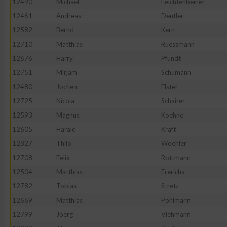
12490
Michael
Feichtenbeiner
IAB-Besonderheiten:
12461
Andreas
Dentler
Verwendung genauer Standortdaten
12582
Bernd
Kern
12710
Matthias
Ruessmann
Geräte anhand von aktiv angeforderten Informationen identifi
12676
Harry
Pfundt
12751
Mirjam
Schumann
Nicht-IAB-Verarbeitungszwecke:
12480
Jochen
Elster
Notwendig
12725
Nicola
Schairer
12593
Magnus
Koehne
12605
Harald
Kraft
Performance
12827
Thilo
Woehler
12708
Felix
Rottmann
Funktional
12504
Matthias
Frerichs
12782
Tobias
Stretz
Werbung
12669
Matthias
Pöhlmann
12799
Joerg
Viehmann