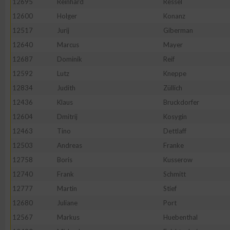
12695
Reinhard
Ressel
12600
Holger
Konanz
Erstellung von Profilen zur Personalisierung von Inhalten
12517
Jurij
Giberman
12640
Marcus
Mayer
Verwendung von Profilen zur Auswahl personalisierter Inhalte
12687
Dominik
Reif
12592
Lutz
Kneppe
Messung der Werbeleistung
12834
Judith
Züllich
12436
Klaus
Bruckdorfer
Messung der Performance von Inhalten
12604
Dmitrij
Kosygin
12463
Tino
Dettlaff
Analyse von Zielgruppen durch Statistiken oder Kombinatione
12503
Andreas
Franke
verschiedenen Quellen
12758
Boris
Kusserow
12740
Frank
Schmitt
Entwicklung und Verbesserung der Angebote
12777
Martin
Stief
12680
Juliane
Port
Verwendung reduzierter Daten zur Auswahl von Inhalten
12567
Markus
Huebenthal