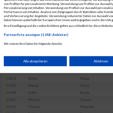
12513
Christian
Gehring
von Profilen für personalisierte Werbung. Verwendung von Profilen zur Auswahl p
12560
Jürgen
Hofmann
Personalisierung von Inhalten. Verwendung von Profilen zur Auswahl personalis
Performance von Inhalten. Analyse von Zielgruppen durch Statistiken oder Komb
12409
Felix
Baumgartner
und Verbesserung der Angebote. Verwendung reduzierter Daten zur Auswahl von
Daten können außerhalb der Europäischen Union weitergegeben und in die USA 
12817
Markus
Wendel
Ihre Einwilligung und die cookie Richtlinie gelten ausschließlich für diese Website
12558
Christian
Hofmann
Partnerliste anzeigen (1 IAB-Anbieter)
12479
Volker
Ehrmann
12591
Alexander
Klug
Wir nutzen Ihre Daten für folgende Zwecke:
IAB-Verarbeitungszwecke:
12619
Thomas
Lauer
12630
Marcel
Litz
Speichern von oder Zugriff auf Informationen auf einem Endge
Alle akzeptieren
Ablehnen
12820
David
Weyer
12577
Boris
Justus
Verwendung reduzierter Daten zur Auswahl von Werbeanzeige
12803
Stefan
Wager
12385
Marion
Christ
Erstellung von Profilen für personalisierte Werbung
12408
Delfin
Bande
12467
Michael
Doesch
12821
Thomas
Wiesneth
Verwendung von Profilen zur Auswahl personalisierter Werbun