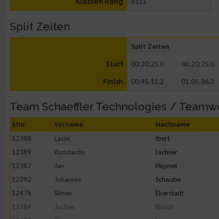
8111
Klassen Rang
Split Zeiten
Split Zeiten
00:20:25.0
00:20:25.0
Start
00:45:11.2
01:05:36.3
Finish
Team Schaeffler Technologies / Teamw
Stnr
Vorname
Nachname
12388
Lasse
Ibert
12389
Konstantin
Lechner
12387
Jan
Heymel
12392
Johannes
Schwabe
12478
Simon
Eberstadt
12384
Jochen
Blasch