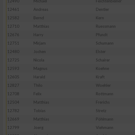
12490
Michael
Feichtenbeiner
IAB-Besonderheiten:
12461
Andreas
Dentler
Verwendung genauer Standortdaten
12582
Bernd
Kern
12710
Matthias
Ruessmann
Geräte anhand von aktiv angeforderten Informationen identifi
12676
Harry
Pfundt
12751
Mirjam
Schumann
Nicht-IAB-Verarbeitungszwecke:
12480
Jochen
Elster
Notwendig
12725
Nicola
Schairer
12593
Magnus
Koehne
12605
Harald
Kraft
Performance
12827
Thilo
Woehler
12708
Felix
Rottmann
Funktional
12504
Matthias
Frerichs
12782
Tobias
Stretz
Werbung
12669
Matthias
Pöhlmann
12799
Joerg
Viehmann