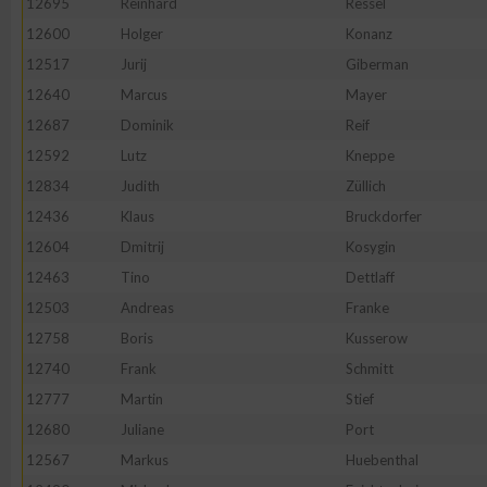
12695
Reinhard
Ressel
12600
Holger
Konanz
Erstellung von Profilen zur Personalisierung von Inhalten
12517
Jurij
Giberman
12640
Marcus
Mayer
Verwendung von Profilen zur Auswahl personalisierter Inhalte
12687
Dominik
Reif
12592
Lutz
Kneppe
Messung der Werbeleistung
12834
Judith
Züllich
12436
Klaus
Bruckdorfer
Messung der Performance von Inhalten
12604
Dmitrij
Kosygin
12463
Tino
Dettlaff
Analyse von Zielgruppen durch Statistiken oder Kombinatione
12503
Andreas
Franke
verschiedenen Quellen
12758
Boris
Kusserow
12740
Frank
Schmitt
Entwicklung und Verbesserung der Angebote
12777
Martin
Stief
12680
Juliane
Port
Verwendung reduzierter Daten zur Auswahl von Inhalten
12567
Markus
Huebenthal