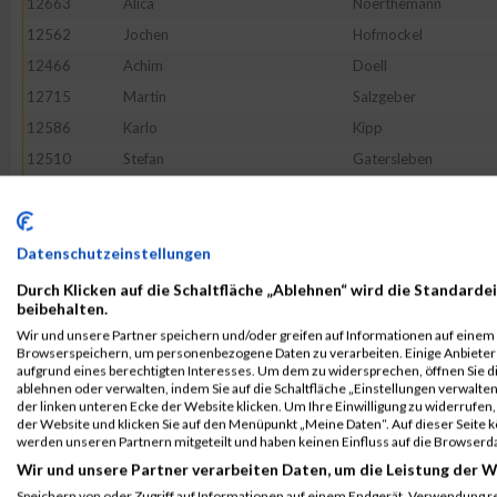
12663
Alica
Noerthemann
12562
Jochen
Hofmockel
12466
Achim
Doell
12715
Martin
Salzgeber
12586
Karlo
Kipp
12510
Stefan
Gatersleben
12612
Christian
Kuebrich
12626
Stefan
Liborius
12488
Norbert
Faerber
Datenschutzeinstellungen
12795
Ralf
Tumbrägel
Durch Klicken auf die Schaltfläche „Ablehnen“ wird die Standardei
beibehalten.
12625
Simon
Leubner
Wir und unsere Partner speichern und/oder greifen auf Informationen auf einem G
12472
Alexander
Draheim
Browserspeichern, um personenbezogene Daten zu verarbeiten. Einige Anbiete
aufgrund eines berechtigten Interesses. Um dem zu widersprechen, öffnen Sie die
12754
Martin
Schurig
ablehnen oder verwalten, indem Sie auf die Schaltfläche „Einstellungen verwalten“
der linken unteren Ecke der Website klicken. Um Ihre Einwilligung zu widerrufen, 
12650
Christian
Moenius
der Website und klicken Sie auf den Menüpunkt „Meine Daten“. Auf dieser Seite 
12844
Wilfried
Zerrahn
werden unseren Partnern mitgeteilt und haben keinen Einfluss auf die Browserd
Wir und unsere Partner verarbeiten Daten, um die Leistung der W
12411
Peter
Beck
Speichern von oder Zugriff auf Informationen auf einem Endgerät. Verwendung r