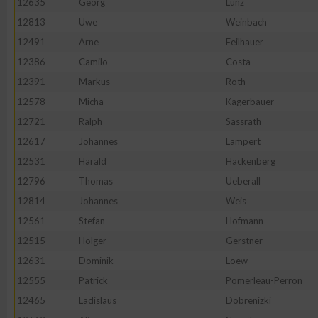
12635
Georg
Lunz
12813
Uwe
Weinbach
12491
Arne
Feilhauer
12386
Camilo
Costa
12391
Markus
Roth
12578
Micha
Kagerbauer
12721
Ralph
Sassrath
12617
Johannes
Lampert
12531
Harald
Hackenberg
12796
Thomas
Ueberall
12814
Johannes
Weis
12561
Stefan
Hofmann
12515
Holger
Gerstner
12631
Dominik
Loew
12555
Patrick
Pomerleau-Perron
12465
Ladislaus
Dobrenizki