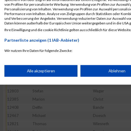
12513
Christian
Gehring
von Profilen für personalisierte Werbung. Verwendung von Profilen zur Auswahl p
12560
Jürgen
Hofmann
Personalisierung von Inhalten. Verwendung von Profilen zur Auswahl personalis
Performance von Inhalten. Analyse von Zielgruppen durch Statistiken oder Komb
12409
Felix
Baumgartner
und Verbesserung der Angebote. Verwendung reduzierter Daten zur Auswahl von
Daten können außerhalb der Europäischen Union weitergegeben und in die USA 
12817
Markus
Wendel
Ihre Einwilligung und die cookie Richtlinie gelten ausschließlich für diese Website
12558
Christian
Hofmann
Partnerliste anzeigen (1 IAB-Anbieter)
12479
Volker
Ehrmann
12591
Alexander
Klug
Wir nutzen Ihre Daten für folgende Zwecke:
IAB-Verarbeitungszwecke:
12619
Thomas
Lauer
12630
Marcel
Litz
Speichern von oder Zugriff auf Informationen auf einem Endge
Alle akzeptieren
Ablehnen
12820
David
Weyer
12577
Boris
Justus
Verwendung reduzierter Daten zur Auswahl von Werbeanzeige
12803
Stefan
Wager
12385
Marion
Christ
Erstellung von Profilen für personalisierte Werbung
12408
Delfin
Bande
12467
Michael
Doesch
12821
Thomas
Wiesneth
Verwendung von Profilen zur Auswahl personalisierter Werbun