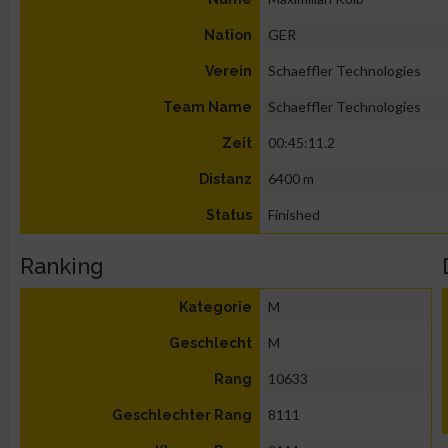
GER
Nation
Schaeffler Technologies
Verein
Schaeffler Technologies
Team Name
00:45:11.2
Zeit
6400 m
Distanz
Finished
Status
Ranking
M
Kategorie
M
Geschlecht
10633
Rang
8111
Geschlechter Rang