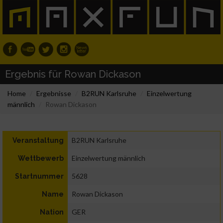
Ergebnis für Rowan Dickason
Home
Ergebnisse
B2RUN Karlsruhe
Einzelwertung
männlich
Rowan Dickason
B2RUN Karlsruhe
Veranstaltung
Einzelwertung männlich
Wettbewerb
5628
Startnummer
Rowan Dickason
Name
GER
Nation