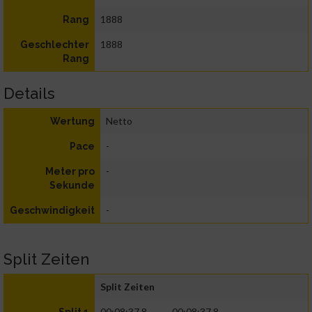
1888
Rang
1888
Geschlechter
Rang
Details
Netto
Wertung
-
Pace
-
Meter pro
Sekunde
-
Geschwindigkeit
Split Zeiten
Split Zeiten
00:08:37.8
00:08:37.8