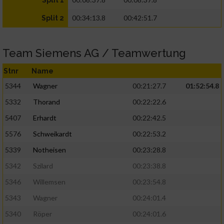
Split 1
00:34:13.8
00:42:51.7
Split 2
Team Siemens AG / Teamwertung
Stnr
Name
5344
Wagner
00:21:27.7
01:52:54.8
5332
Thorand
00:22:22.6
5407
Erhardt
00:22:42.5
5576
Schweikardt
00:22:53.2
5339
Notheisen
00:23:28.8
5342
Szilard
00:23:38.8
5346
Willemsen
00:23:54.8
5343
Wagner
00:24:01.4
5340
Röper
00:24:01.6