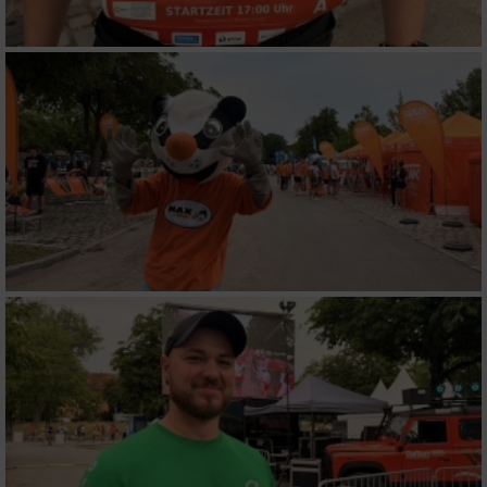
Entwicklung und Verbesserung der Angebote
Verwendung reduzierter Daten zur Auswahl
von Inhalten
IAB-Besonderheiten:
Verwendung genauer Standortdaten
Geräte anhand von aktiv angeforderten
Informationen identifizieren
Nicht-IAB-Verarbeitungszwecke:
Notwendig
Performance
Funktional