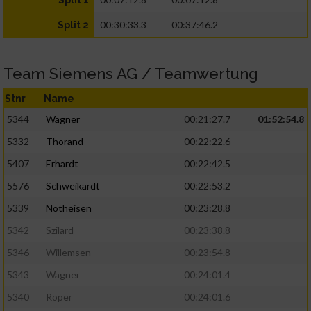
Split 1
00:30:33.3
00:37:46.2
Split 2
Team Siemens AG / Teamwertung
Stnr
Name
5344
Wagner
00:21:27.7
01:52:54.8
5332
Thorand
00:22:22.6
5407
Erhardt
00:22:42.5
5576
Schweikardt
00:22:53.2
5339
Notheisen
00:23:28.8
5342
Szilard
00:23:38.8
5346
Willemsen
00:23:54.8
5343
Wagner
00:24:01.4
5340
Röper
00:24:01.6