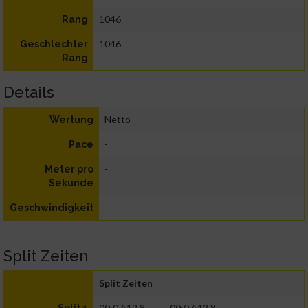
1046
Rang
1046
Geschlechter
Rang
Details
Netto
Wertung
-
Pace
-
Meter pro
Sekunde
-
Geschwindigkeit
Split Zeiten
Split Zeiten
00:07:12.8
00:07:12.8