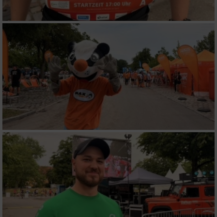
Entwicklung und Verbesserung der Angebote
Verwendung reduzierter Daten zur Auswahl
von Inhalten
IAB-Besonderheiten:
Verwendung genauer Standortdaten
Geräte anhand von aktiv angeforderten
Informationen identifizieren
Nicht-IAB-Verarbeitungszwecke:
Notwendig
Performance
Funktional