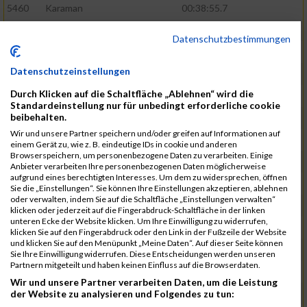
5460
Karaman
00:38:55.7
5571
Schumann
00:39:22.4
Datenschutzbestimmungen
5601
Verclas
00:39:39.1
Datenschutzeinstellungen
5368
Böhm
00:39:40.1
Durch Klicken auf die Schaltfläche „Ablehnen“ wird die
5531
Rieger
00:39:41.5
Standardeinstellung nur für unbedingt erforderliche cookie
beibehalten.
5584
Stadtmüller
00:40:01.1
Wir und unsere Partner speichern und/oder greifen auf Informationen auf
5570
Schulze
00:40:29.6
einem Gerät zu, wie z. B. eindeutige IDs in cookie und anderen
Browserspeichern, um personenbezogene Daten zu verarbeiten. Einige
5572
Schuster
00:40:29.9
Anbieter verarbeiten Ihre personenbezogenen Daten möglicherweise
aufgrund eines berechtigten Interesses. Um dem zu widersprechen, öffnen
5466
Kiehne
00:40:40.9
Sie die „Einstellungen“. Sie können Ihre Einstellungen akzeptieren, ablehnen
oder verwalten, indem Sie auf die Schaltfläche „Einstellungen verwalten“
5615
Weigand
00:41:00.1
klicken oder jederzeit auf die Fingerabdruck-Schaltfläche in der linken
unteren Ecke der Website klicken. Um Ihre Einwilligung zu widerrufen,
5515
Ohler
00:41:07.3
klicken Sie auf den Fingerabdruck oder den Link in der Fußzeile der Website
und klicken Sie auf den Menüpunkt „Meine Daten“. Auf dieser Seite können
5580
Selbiger
00:41:12.6
Sie Ihre Einwilligung widerrufen. Diese Entscheidungen werden unseren
Partnern mitgeteilt und haben keinen Einfluss auf die Browserdaten.
5474
Koehn
00:41:12.8
Wir und unsere Partner verarbeiten Daten, um die Leistung
5455
Joho
00:41:56.4
der Website zu analysieren und Folgendes zu tun: