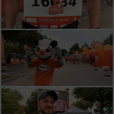
verschiedenen Quellen
Entwicklung und Verbesserung der Angebote
Verwendung reduzierter Daten zur Auswahl
von Inhalten
IAB-Besonderheiten:
Verwendung genauer Standortdaten
Geräte anhand von aktiv angeforderten
Informationen identifizieren
Nicht-IAB-Verarbeitungszwecke:
Notwendig
Performance