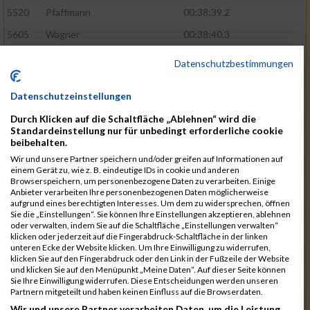
5520
Pfaffmann
00:38:39.2
5605
Wagner
00:38:40.3
5460
Karaman
00:38:55.7
Datenschutzbestimmungen
5571
Schumann
00:39:22.4
Datenschutzeinstellungen
5601
Verclas
00:39:39.1
Durch Klicken auf die Schaltfläche „Ablehnen“ wird die
5368
Böhm
00:39:40.1
Standardeinstellung nur für unbedingt erforderliche cookie
beibehalten.
5531
Rieger
00:39:41.5
Wir und unsere Partner speichern und/oder greifen auf Informationen auf
5584
Stadtmüller
00:40:01.1
einem Gerät zu, wie z. B. eindeutige IDs in cookie und anderen
Browserspeichern, um personenbezogene Daten zu verarbeiten. Einige
5570
Schulze
00:40:29.6
Anbieter verarbeiten Ihre personenbezogenen Daten möglicherweise
aufgrund eines berechtigten Interesses. Um dem zu widersprechen, öffnen
5572
Schuster
00:40:29.9
Sie die „Einstellungen“. Sie können Ihre Einstellungen akzeptieren, ablehnen
oder verwalten, indem Sie auf die Schaltfläche „Einstellungen verwalten“
5466
Kiehne
00:40:40.9
klicken oder jederzeit auf die Fingerabdruck-Schaltfläche in der linken
unteren Ecke der Website klicken. Um Ihre Einwilligung zu widerrufen,
5615
Weigand
00:41:00.1
klicken Sie auf den Fingerabdruck oder den Link in der Fußzeile der Website
und klicken Sie auf den Menüpunkt „Meine Daten“. Auf dieser Seite können
5515
Ohler
00:41:07.3
Sie Ihre Einwilligung widerrufen. Diese Entscheidungen werden unseren
Partnern mitgeteilt und haben keinen Einfluss auf die Browserdaten.
5580
Selbiger
00:41:12.6
Wir und unsere Partner verarbeiten Daten, um die Leistung