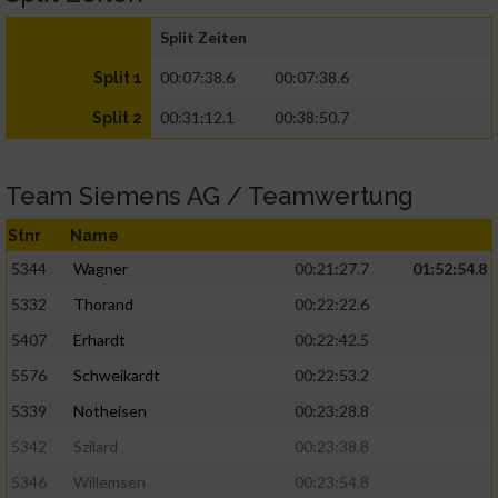
Split Zeiten
00:07:38.6
00:07:38.6
Split 1
00:31:12.1
00:38:50.7
Split 2
Team Siemens AG / Teamwertung
Stnr
Name
5344
Wagner
00:21:27.7
01:52:54.8
5332
Thorand
00:22:22.6
5407
Erhardt
00:22:42.5
5576
Schweikardt
00:22:53.2
5339
Notheisen
00:23:28.8
5342
Szilard
00:23:38.8
5346
Willemsen
00:23:54.8