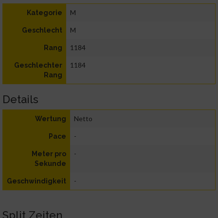
M
Kategorie
M
Geschlecht
1184
Rang
1184
Geschlechter
Rang
Details
Netto
Wertung
-
Pace
-
Meter pro
Sekunde
-
Geschwindigkeit
Split Zeiten