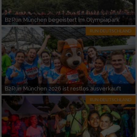
B2Run München begeistert im Olympiapark
RUN-DEUTSCHLAND
B2Run München 2026 ist restlos ausverkauft
RUN-DEUTSCHLAND