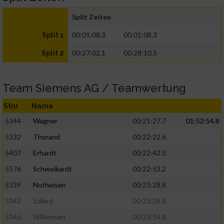
Split Zeiten
00:01:08.3
00:01:08.3
Split 1
00:27:02.1
00:28:10.5
Split 2
Team Siemens AG / Teamwertung
Stnr
Name
5344
Wagner
00:21:27.7
01:52:54.8
5332
Thorand
00:22:22.6
5407
Erhardt
00:22:42.5
5576
Schweikardt
00:22:53.2
5339
Notheisen
00:23:28.8
5342
Szilard
00:23:38.8
5346
Willemsen
00:23:54.8