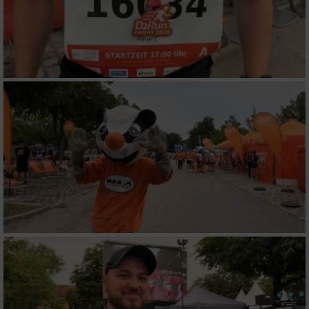
verschiedenen Quellen
Entwicklung und Verbesserung der Angebote
Verwendung reduzierter Daten zur Auswahl
von Inhalten
IAB-Besonderheiten:
Verwendung genauer Standortdaten
Geräte anhand von aktiv angeforderten
Informationen identifizieren
Nicht-IAB-Verarbeitungszwecke:
Notwendig
Performance