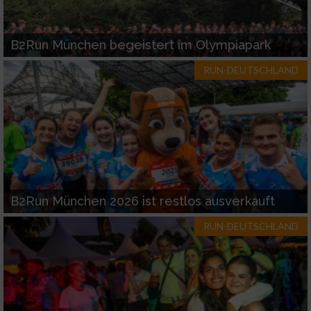
B2Run München begeistert im Olympiapark
RUN-DEUTSCHLAND
B2Run München 2026 ist restlos ausverkauft
RUN-DEUTSCHLAND