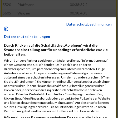
5520
Pfaffmann
00:38:39.2
5605
Wagner
00:38:40.3
5460
Karaman
00:38:55.7
Datenschutzbestimmungen
5571
Schumann
00:39:22.4
Datenschutzeinstellungen
5601
Verclas
00:39:39.1
Durch Klicken auf die Schaltfläche „Ablehnen“ wird die
5368
Böhm
00:39:40.1
Standardeinstellung nur für unbedingt erforderliche cookie
beibehalten.
5531
Rieger
00:39:41.5
Wir und unsere Partner speichern und/oder greifen auf Informationen auf
5584
Stadtmüller
00:40:01.1
einem Gerät zu, wie z. B. eindeutige IDs in cookie und anderen
Browserspeichern, um personenbezogene Daten zu verarbeiten. Einige
5570
Schulze
00:40:29.6
Anbieter verarbeiten Ihre personenbezogenen Daten möglicherweise
aufgrund eines berechtigten Interesses. Um dem zu widersprechen, öffnen
5572
Schuster
00:40:29.9
Sie die „Einstellungen“. Sie können Ihre Einstellungen akzeptieren, ablehnen
oder verwalten, indem Sie auf die Schaltfläche „Einstellungen verwalten“
5466
Kiehne
00:40:40.9
klicken oder jederzeit auf die Fingerabdruck-Schaltfläche in der linken
unteren Ecke der Website klicken. Um Ihre Einwilligung zu widerrufen,
5615
Weigand
00:41:00.1
klicken Sie auf den Fingerabdruck oder den Link in der Fußzeile der Website
und klicken Sie auf den Menüpunkt „Meine Daten“. Auf dieser Seite können
5515
Ohler
00:41:07.3
Sie Ihre Einwilligung widerrufen. Diese Entscheidungen werden unseren
Partnern mitgeteilt und haben keinen Einfluss auf die Browserdaten.
5580
Selbiger
00:41:12.6
Wir und unsere Partner verarbeiten Daten, um die Leistung