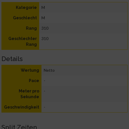
M
Kategorie
M
Geschlecht
310
Rang
310
Geschlechter
Rang
Details
Netto
Wertung
-
Pace
-
Meter pro
Sekunde
-
Geschwindigkeit
Split Zeiten