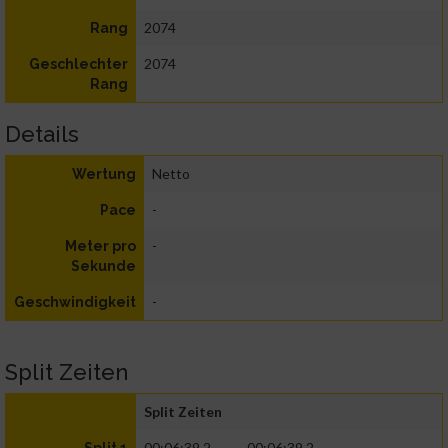
2074
Rang
2074
Geschlechter
Rang
Details
Netto
Wertung
-
Pace
-
Meter pro
Sekunde
-
Geschwindigkeit
Split Zeiten
Split Zeiten
00:06:39.2
00:06:39.2