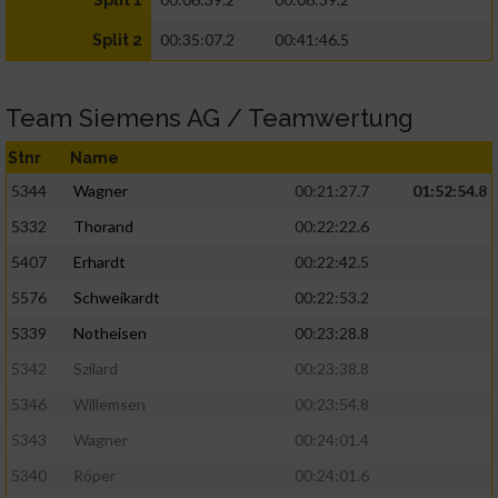
Split 1
00:35:07.2
00:41:46.5
Split 2
Team Siemens AG / Teamwertung
Stnr
Name
5344
Wagner
00:21:27.7
01:52:54.8
5332
Thorand
00:22:22.6
5407
Erhardt
00:22:42.5
5576
Schweikardt
00:22:53.2
5339
Notheisen
00:23:28.8
5342
Szilard
00:23:38.8
5346
Willemsen
00:23:54.8
5343
Wagner
00:24:01.4
5340
Röper
00:24:01.6