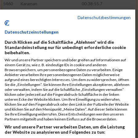
5460
Karaman
00:38:55.7
5571
Schumann
00:39:22.4
Datenschutzbestimmungen
5601
Verclas
00:39:39.1
Datenschutzeinstellungen
5368
Böhm
00:39:40.1
Durch Klicken auf die Schaltfläche „Ablehnen“ wird die
5531
Rieger
00:39:41.5
Standardeinstellung nur für unbedingt erforderliche cookie
beibehalten.
5584
Stadtmüller
00:40:01.1
Wir und unsere Partner speichern und/oder greifen auf Informationen auf
5570
Schulze
00:40:29.6
einem Gerät zu, wie z. B. eindeutige IDs in cookie und anderen
Browserspeichern, um personenbezogene Daten zu verarbeiten. Einige
5572
Schuster
00:40:29.9
Anbieter verarbeiten Ihre personenbezogenen Daten möglicherweise
aufgrund eines berechtigten Interesses. Um dem zu widersprechen, öffnen
5466
Kiehne
00:40:40.9
Sie die „Einstellungen“. Sie können Ihre Einstellungen akzeptieren, ablehnen
oder verwalten, indem Sie auf die Schaltfläche „Einstellungen verwalten“
5615
Weigand
00:41:00.1
klicken oder jederzeit auf die Fingerabdruck-Schaltfläche in der linken
unteren Ecke der Website klicken. Um Ihre Einwilligung zu widerrufen,
5515
Ohler
00:41:07.3
klicken Sie auf den Fingerabdruck oder den Link in der Fußzeile der Website
und klicken Sie auf den Menüpunkt „Meine Daten“. Auf dieser Seite können
5580
Selbiger
00:41:12.6
Sie Ihre Einwilligung widerrufen. Diese Entscheidungen werden unseren
Partnern mitgeteilt und haben keinen Einfluss auf die Browserdaten.
5474
Koehn
00:41:12.8
Wir und unsere Partner verarbeiten Daten, um die Leistung
5455
Joho
00:41:56.4
der Website zu analysieren und Folgendes zu tun: