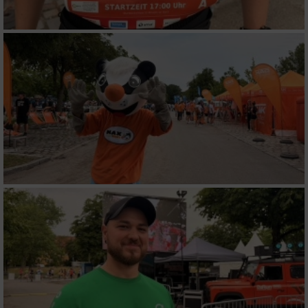
Entwicklung und Verbesserung der Angebote
Verwendung reduzierter Daten zur Auswahl
von Inhalten
IAB-Besonderheiten:
Verwendung genauer Standortdaten
Geräte anhand von aktiv angeforderten
Informationen identifizieren
Nicht-IAB-Verarbeitungszwecke:
Notwendig
Performance
Funktional