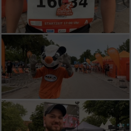
verschiedenen Quellen
Entwicklung und Verbesserung der Angebote
Verwendung reduzierter Daten zur Auswahl
von Inhalten
IAB-Besonderheiten:
Verwendung genauer Standortdaten
Geräte anhand von aktiv angeforderten
Informationen identifizieren
Nicht-IAB-Verarbeitungszwecke:
Notwendig
Performance