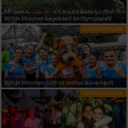
B2Run München begeistert im Olympiapark
RUN-DEUTSCHLAND
B2Run München 2026 ist restlos ausverkauft
RUN-DEUTSCHLAND