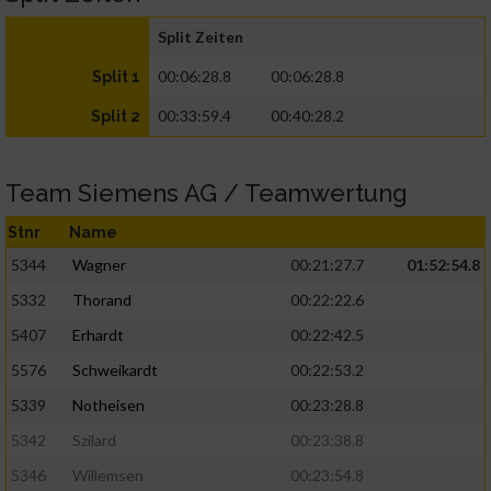
Split Zeiten
00:06:28.8
00:06:28.8
Split 1
00:33:59.4
00:40:28.2
Split 2
Team Siemens AG / Teamwertung
Stnr
Name
5344
Wagner
00:21:27.7
01:52:54.8
5332
Thorand
00:22:22.6
5407
Erhardt
00:22:42.5
5576
Schweikardt
00:22:53.2
5339
Notheisen
00:23:28.8
5342
Szilard
00:23:38.8
5346
Willemsen
00:23:54.8