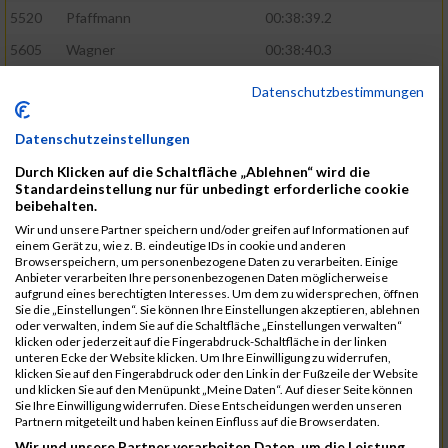
5520
Pfaffmann
00:38:39.2
5605
Wagner
00:38:40.3
5460
Karaman
00:38:55.7
Datenschutzbestimmungen
5571
Schumann
00:39:22.4
Datenschutzeinstellungen
5601
Verclas
00:39:39.1
Durch Klicken auf die Schaltfläche „Ablehnen“ wird die
5368
Böhm
00:39:40.1
Standardeinstellung nur für unbedingt erforderliche cookie
beibehalten.
5531
Rieger
00:39:41.5
Wir und unsere Partner speichern und/oder greifen auf Informationen auf
5584
Stadtmüller
00:40:01.1
einem Gerät zu, wie z. B. eindeutige IDs in cookie und anderen
Browserspeichern, um personenbezogene Daten zu verarbeiten. Einige
5570
Schulze
00:40:29.6
Anbieter verarbeiten Ihre personenbezogenen Daten möglicherweise
aufgrund eines berechtigten Interesses. Um dem zu widersprechen, öffnen
5572
Schuster
00:40:29.9
Sie die „Einstellungen“. Sie können Ihre Einstellungen akzeptieren, ablehnen
oder verwalten, indem Sie auf die Schaltfläche „Einstellungen verwalten“
5466
Kiehne
00:40:40.9
klicken oder jederzeit auf die Fingerabdruck-Schaltfläche in der linken
unteren Ecke der Website klicken. Um Ihre Einwilligung zu widerrufen,
5615
Weigand
00:41:00.1
klicken Sie auf den Fingerabdruck oder den Link in der Fußzeile der Website
und klicken Sie auf den Menüpunkt „Meine Daten“. Auf dieser Seite können
5515
Ohler
00:41:07.3
Sie Ihre Einwilligung widerrufen. Diese Entscheidungen werden unseren
Partnern mitgeteilt und haben keinen Einfluss auf die Browserdaten.
5580
Selbiger
00:41:12.6
Wir und unsere Partner verarbeiten Daten, um die Leistung