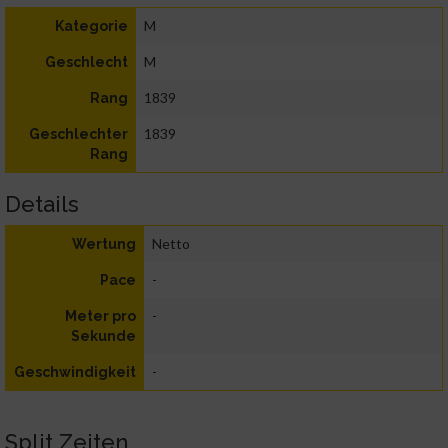
M
Kategorie
M
Geschlecht
1839
Rang
1839
Geschlechter
Rang
Details
Netto
Wertung
-
Pace
-
Meter pro
Sekunde
-
Geschwindigkeit
Split Zeiten