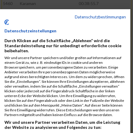
5460
Karaman
00:38:55.7
5571
Schumann
00:39:22.4
Datenschutzbestimmungen
5601
Verclas
00:39:39.1
Datenschutzeinstellungen
5368
Böhm
00:39:40.1
Durch Klicken auf die Schaltfläche „Ablehnen“ wird die
5531
Rieger
00:39:41.5
Standardeinstellung nur für unbedingt erforderliche cookie
beibehalten.
5584
Stadtmüller
00:40:01.1
Wir und unsere Partner speichern und/oder greifen auf Informationen auf
5570
Schulze
00:40:29.6
einem Gerät zu, wie z. B. eindeutige IDs in cookie und anderen
Browserspeichern, um personenbezogene Daten zu verarbeiten. Einige
5572
Schuster
00:40:29.9
Anbieter verarbeiten Ihre personenbezogenen Daten möglicherweise
aufgrund eines berechtigten Interesses. Um dem zu widersprechen, öffnen
5466
Kiehne
00:40:40.9
Sie die „Einstellungen“. Sie können Ihre Einstellungen akzeptieren, ablehnen
oder verwalten, indem Sie auf die Schaltfläche „Einstellungen verwalten“
5615
Weigand
00:41:00.1
klicken oder jederzeit auf die Fingerabdruck-Schaltfläche in der linken
unteren Ecke der Website klicken. Um Ihre Einwilligung zu widerrufen,
5515
Ohler
00:41:07.3
klicken Sie auf den Fingerabdruck oder den Link in der Fußzeile der Website
und klicken Sie auf den Menüpunkt „Meine Daten“. Auf dieser Seite können
5580
Selbiger
00:41:12.6
Sie Ihre Einwilligung widerrufen. Diese Entscheidungen werden unseren
Partnern mitgeteilt und haben keinen Einfluss auf die Browserdaten.
5474
Koehn
00:41:12.8
Wir und unsere Partner verarbeiten Daten, um die Leistung
5455
Joho
00:41:56.4
der Website zu analysieren und Folgendes zu tun: