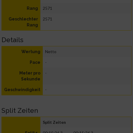
2571
Rang
2571
Geschlechter
Rang
Details
Netto
Wertung
-
Pace
-
Meter pro
Sekunde
-
Geschwindigkeit
Split Zeiten
Split Zeiten
00:15:26.3
00:15:26.3