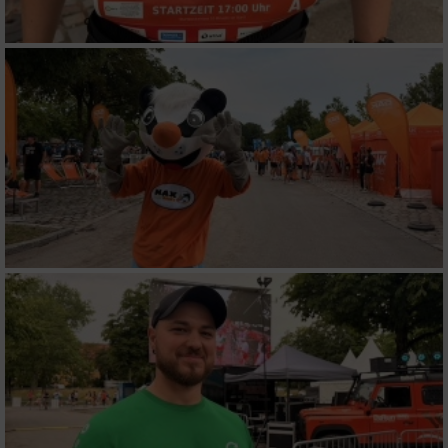
Entwicklung und Verbesserung der Angebote
Verwendung reduzierter Daten zur Auswahl
von Inhalten
IAB-Besonderheiten:
Verwendung genauer Standortdaten
Geräte anhand von aktiv angeforderten
Informationen identifizieren
Nicht-IAB-Verarbeitungszwecke:
Notwendig
Performance
Funktional