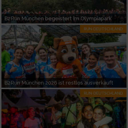
B2Run München begeistert im Olympiapark
RUN-DEUTSCHLAND
B2Run München 2026 ist restlos ausverkauft
RUN-DEUTSCHLAND