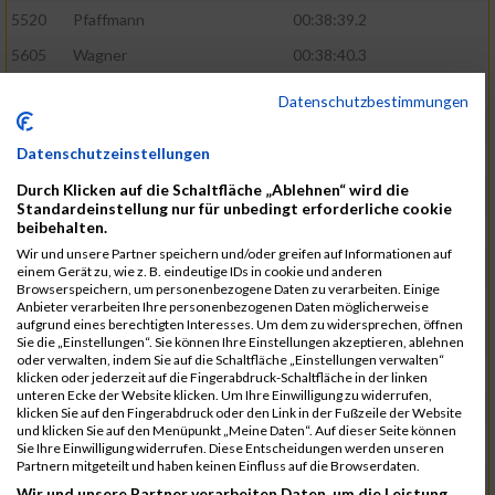
5520
Pfaffmann
00:38:39.2
5605
Wagner
00:38:40.3
5460
Karaman
00:38:55.7
Datenschutzbestimmungen
5571
Schumann
00:39:22.4
Datenschutzeinstellungen
5601
Verclas
00:39:39.1
Durch Klicken auf die Schaltfläche „Ablehnen“ wird die
5368
Böhm
00:39:40.1
Standardeinstellung nur für unbedingt erforderliche cookie
beibehalten.
5531
Rieger
00:39:41.5
Wir und unsere Partner speichern und/oder greifen auf Informationen auf
5584
Stadtmüller
00:40:01.1
einem Gerät zu, wie z. B. eindeutige IDs in cookie und anderen
Browserspeichern, um personenbezogene Daten zu verarbeiten. Einige
5570
Schulze
00:40:29.6
Anbieter verarbeiten Ihre personenbezogenen Daten möglicherweise
aufgrund eines berechtigten Interesses. Um dem zu widersprechen, öffnen
5572
Schuster
00:40:29.9
Sie die „Einstellungen“. Sie können Ihre Einstellungen akzeptieren, ablehnen
oder verwalten, indem Sie auf die Schaltfläche „Einstellungen verwalten“
5466
Kiehne
00:40:40.9
klicken oder jederzeit auf die Fingerabdruck-Schaltfläche in der linken
unteren Ecke der Website klicken. Um Ihre Einwilligung zu widerrufen,
5615
Weigand
00:41:00.1
klicken Sie auf den Fingerabdruck oder den Link in der Fußzeile der Website
und klicken Sie auf den Menüpunkt „Meine Daten“. Auf dieser Seite können
5515
Ohler
00:41:07.3
Sie Ihre Einwilligung widerrufen. Diese Entscheidungen werden unseren
Partnern mitgeteilt und haben keinen Einfluss auf die Browserdaten.
5580
Selbiger
00:41:12.6
Wir und unsere Partner verarbeiten Daten, um die Leistung