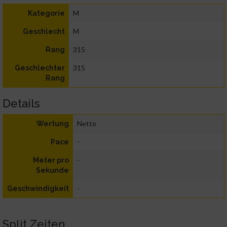
M
Kategorie
M
Geschlecht
315
Rang
315
Geschlechter
Rang
Details
Netto
Wertung
-
Pace
-
Meter pro
Sekunde
-
Geschwindigkeit
Split Zeiten