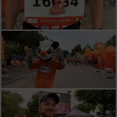
verschiedenen Quellen
Entwicklung und Verbesserung der Angebote
Verwendung reduzierter Daten zur Auswahl
von Inhalten
IAB-Besonderheiten:
Verwendung genauer Standortdaten
Geräte anhand von aktiv angeforderten
Informationen identifizieren
Nicht-IAB-Verarbeitungszwecke:
Notwendig
Performance