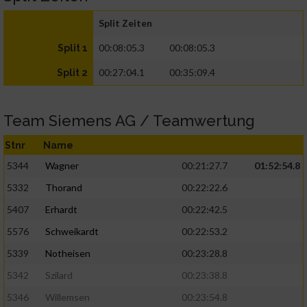
Split Zeiten
00:08:05.3
00:08:05.3
Split 1
00:27:04.1
00:35:09.4
Split 2
Team Siemens AG / Teamwertung
Stnr
Name
5344
Wagner
00:21:27.7
01:52:54.8
5332
Thorand
00:22:22.6
5407
Erhardt
00:22:42.5
5576
Schweikardt
00:22:53.2
5339
Notheisen
00:23:28.8
5342
Szilard
00:23:38.8
5346
Willemsen
00:23:54.8