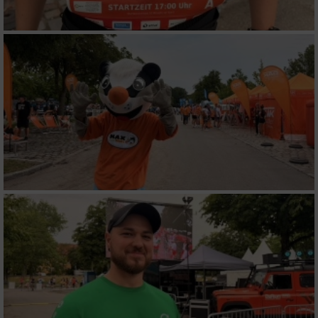
Entwicklung und Verbesserung der Angebote
Verwendung reduzierter Daten zur Auswahl
von Inhalten
IAB-Besonderheiten:
Verwendung genauer Standortdaten
Geräte anhand von aktiv angeforderten
Informationen identifizieren
Nicht-IAB-Verarbeitungszwecke:
Notwendig
Performance
Funktional