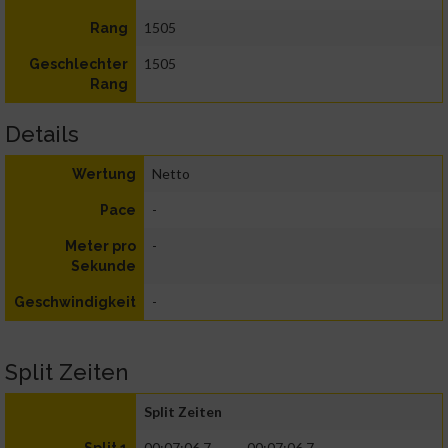
1505
Rang
1505
Geschlechter
Rang
Details
Netto
Wertung
-
Pace
-
Meter pro
Sekunde
-
Geschwindigkeit
Split Zeiten
Split Zeiten
00:07:06.7
00:07:06.7