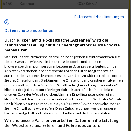
5460
Karaman
00:38:55.7
5571
Schumann
00:39:22.4
Datenschutzbestimmungen
5601
Verclas
00:39:39.1
Datenschutzeinstellungen
5368
Böhm
00:39:40.1
Durch Klicken auf die Schaltfläche „Ablehnen“ wird die
5531
Rieger
00:39:41.5
Standardeinstellung nur für unbedingt erforderliche cookie
beibehalten.
5584
Stadtmüller
00:40:01.1
Wir und unsere Partner speichern und/oder greifen auf Informationen auf
5570
Schulze
00:40:29.6
einem Gerät zu, wie z. B. eindeutige IDs in cookie und anderen
Browserspeichern, um personenbezogene Daten zu verarbeiten. Einige
5572
Schuster
00:40:29.9
Anbieter verarbeiten Ihre personenbezogenen Daten möglicherweise
aufgrund eines berechtigten Interesses. Um dem zu widersprechen, öffnen
5466
Kiehne
00:40:40.9
Sie die „Einstellungen“. Sie können Ihre Einstellungen akzeptieren, ablehnen
oder verwalten, indem Sie auf die Schaltfläche „Einstellungen verwalten“
5615
Weigand
00:41:00.1
klicken oder jederzeit auf die Fingerabdruck-Schaltfläche in der linken
unteren Ecke der Website klicken. Um Ihre Einwilligung zu widerrufen,
5515
Ohler
00:41:07.3
klicken Sie auf den Fingerabdruck oder den Link in der Fußzeile der Website
und klicken Sie auf den Menüpunkt „Meine Daten“. Auf dieser Seite können
5580
Selbiger
00:41:12.6
Sie Ihre Einwilligung widerrufen. Diese Entscheidungen werden unseren
Partnern mitgeteilt und haben keinen Einfluss auf die Browserdaten.
5474
Koehn
00:41:12.8
Wir und unsere Partner verarbeiten Daten, um die Leistung
5455
Joho
00:41:56.4
der Website zu analysieren und Folgendes zu tun: