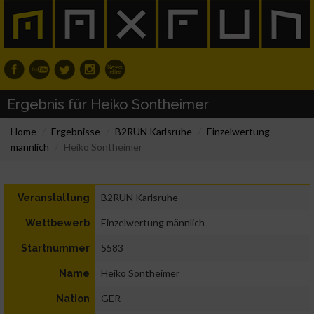
Ergebnis für Heiko Sontheimer
Home
Ergebnisse
B2RUN Karlsruhe
Einzelwertung
männlich
Heiko Sontheimer
B2RUN Karlsruhe
Veranstaltung
Einzelwertung männlich
Wettbewerb
5583
Startnummer
Heiko Sontheimer
Name
GER
Nation