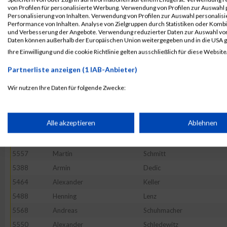
von Profilen für personalisierte Werbung. Verwendung von Profilen zur Auswahl p
5470
Dominik
Klotz
Personalisierung von Inhalten. Verwendung von Profilen zur Auswahl personalis
Performance von Inhalten. Analyse von Zielgruppen durch Statistiken oder Komb
5385
Peer
Conze
und Verbesserung der Angebote. Verwendung reduzierter Daten zur Auswahl von
5590
David
Stoewe
Daten können außerhalb der Europäischen Union weitergegeben und in die USA 
Ihre Einwilligung und die cookie Richtlinie gelten ausschließlich für diese Website
5468
Tom
Kirn
5559
Axel
Schmuck
Partnerliste anzeigen (1 IAB-Anbieter)
5440
Andreas
Henrich
Wir nutzen Ihre Daten für folgende Zwecke:
5612
Wolfgang
Warmuth
IAB-Verarbeitungszwecke:
5416
Dietmar
Langmaier
Speichern von oder Zugriff auf Informationen auf einem Endge
Alle akzeptieren
Ablehnen
5413
Emil
Fichtner
5519
Philipp
Perez Heil
Verwendung reduzierter Daten zur Auswahl von Werbeanzeige
5557
Martin
Schmitt
5388
Armin
Dedic
5464
Alexander
Keller
Erstellung von Profilen für personalisierte Werbung
5488
Henning
Lenz
5568
Andreas
Schuhmacher
Verwendung von Profilen zur Auswahl personalisierter Werbun
5550
Alexander
Schledewitz