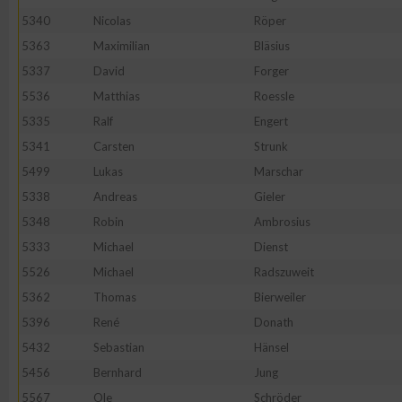
5340
Nicolas
Röper
5363
Maximilian
Bläsius
5337
David
Forger
5536
Matthias
Roessle
5335
Ralf
Engert
5341
Carsten
Strunk
5499
Lukas
Marschar
5338
Andreas
Gieler
5348
Robin
Ambrosius
5333
Michael
Dienst
5526
Michael
Radszuweit
5362
Thomas
Bierweiler
5396
René
Donath
5432
Sebastian
Hänsel
5456
Bernhard
Jung
5567
Ole
Schröder