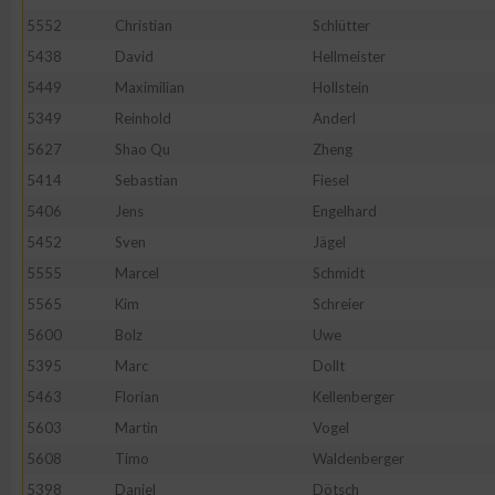
IAB-Besonderheiten:
5552
Christian
Schlütter
Verwendung genauer Standortdaten
5438
David
Hellmeister
5449
Maximilian
Hollstein
5349
Reinhold
Anderl
Geräte anhand von aktiv angeforderten Informationen identifi
5627
Shao Qu
Zheng
Nicht-IAB-Verarbeitungszwecke:
5414
Sebastian
Fiesel
5406
Jens
Engelhard
Notwendig
5452
Sven
Jägel
5555
Marcel
Schmidt
Performance
5565
Kim
Schreier
5600
Bolz
Uwe
Funktional
5395
Marc
Dollt
5463
Florian
Kellenberger
Werbung
5603
Martin
Vogel
5608
Timo
Waldenberger
5398
Daniel
Dötsch