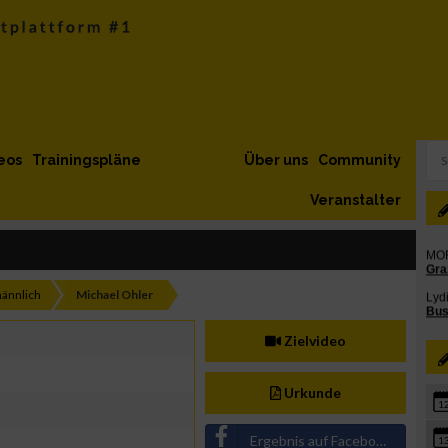
eos
Trainingspläne
Über uns
Community
Veranstalter
ännlich
Michael Ohler
Zielvideo
Urkunde
1
Ergebnis auf Facebook teilen
1