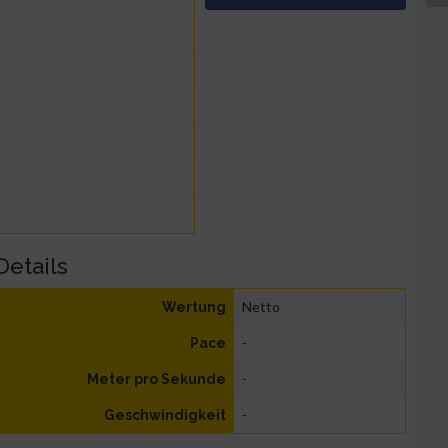
Details
Netto
Wertung
-
Pace
-
Meter pro Sekunde
-
Geschwindigkeit