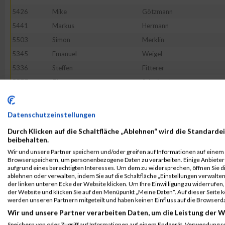
5426
Mike
Götzmann
5441
Markus
Hermann
5503
Simon
Merklin
5345
Emanuel
Weigel
5336
Steffen
Fitterer
5577
Tino
Schwingal
5436
Matthias
Hauth
5564
Roman
Schopphoff
Datenschutzeinstellungen
5596
Patrick
Tietze
Durch Klicken auf die Schaltfläche „Ablehnen“ wird die Standardei
5527
Stefan
Rausch
beibehalten.
Wir und unsere Partner speichern und/oder greifen auf Informationen auf einem G
5448
Marius
Hohmann
Browserspeichern, um personenbezogene Daten zu verarbeiten. Einige Anbiete
5523
Christian
Pohl
aufgrund eines berechtigten Interesses. Um dem zu widersprechen, öffnen Sie die
ablehnen oder verwalten, indem Sie auf die Schaltfläche „Einstellungen verwalten“
5609
Bernhard
Walli
der linken unteren Ecke der Website klicken. Um Ihre Einwilligung zu widerrufen, 
der Website und klicken Sie auf den Menüpunkt „Meine Daten“. Auf dieser Seite 
5561
Daniel
Schneider
werden unseren Partnern mitgeteilt und haben keinen Einfluss auf die Browserd
5481
Jürgen
Kruser
Wir und unsere Partner verarbeiten Daten, um die Leistung der W
5545
Siegmund
Schadeck
Speichern von oder Zugriff auf Informationen auf einem Endgerät. Verwendung r