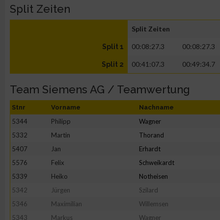
Split Zeiten
Split Zeiten
00:08:27.3
00:08:27.3
Split 1
00:41:07.3
00:49:34.7
Split 2
Team Siemens AG / Teamwertung
Stnr
Vorname
Nachname
5344
Philipp
Wagner
5332
Martin
Thorand
5407
Jan
Erhardt
5576
Felix
Schweikardt
5339
Heiko
Notheisen
5342
Jürgen
Szilard
5346
Maximilian
Willemsen
5343
Markus
Wagner