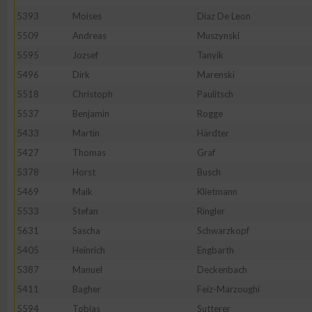
5393
Moises
Diaz De Leon
Erstellung von Profilen zur Personalisierung von Inhalten
5509
Andreas
Muszynski
5595
Jozsef
Tanyik
Verwendung von Profilen zur Auswahl personalisierter Inhalte
5496
Dirk
Marenski
5518
Christoph
Paulitsch
Messung der Werbeleistung
5537
Benjamin
Rogge
5433
Martin
Härdter
5427
Thomas
Graf
Messung der Performance von Inhalten
5378
Horst
Busch
5469
Maik
Klietmann
Analyse von Zielgruppen durch Statistiken oder Kombinatione
verschiedenen Quellen
5533
Stefan
Ringler
5631
Sascha
Schwarzkopf
Entwicklung und Verbesserung der Angebote
5405
Heinrich
Engbarth
5387
Manuel
Deckenbach
Verwendung reduzierter Daten zur Auswahl von Inhalten
5411
Bagher
Feiz-Marzoughi
5594
Tobias
Sutterer