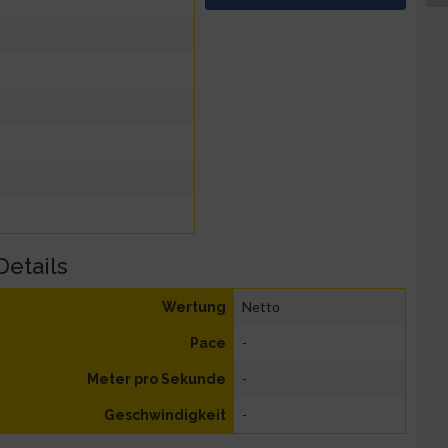
Details
Netto
Wertung
-
Pace
-
Meter pro Sekunde
-
Geschwindigkeit