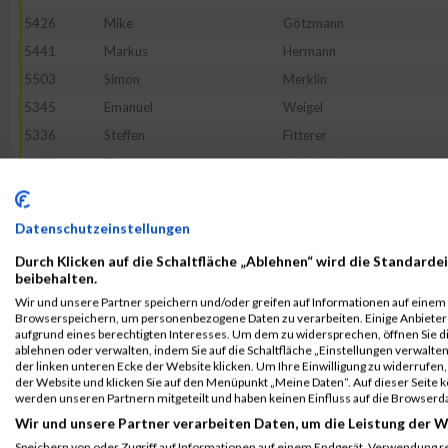
5426
Mike
Götzmann
5441
Markus
Hermann
5503
Simon
Merklin
5345
Emanuel
Weigel
5336
Steffen
Fitterer
5577
Tino
Schwingal
5436
Matthias
Hauth
5564
Roman
Schopphoff
Datenschutzeinstellungen
5596
Patrick
Tietze
Durch Klicken auf die Schaltfläche „Ablehnen“ wird die Standardei
5527
Stefan
Rausch
beibehalten.
Wir und unsere Partner speichern und/oder greifen auf Informationen auf einem G
5448
Marius
Hohmann
Browserspeichern, um personenbezogene Daten zu verarbeiten. Einige Anbiete
5523
Christian
Pohl
aufgrund eines berechtigten Interesses. Um dem zu widersprechen, öffnen Sie die
ablehnen oder verwalten, indem Sie auf die Schaltfläche „Einstellungen verwalten“
5609
Bernhard
Walli
der linken unteren Ecke der Website klicken. Um Ihre Einwilligung zu widerrufen, 
der Website und klicken Sie auf den Menüpunkt „Meine Daten“. Auf dieser Seite 
5561
Daniel
Schneider
werden unseren Partnern mitgeteilt und haben keinen Einfluss auf die Browserd
5481
Jürgen
Kruser
Wir und unsere Partner verarbeiten Daten, um die Leistung der W
5545
Siegmund
Schadeck
Speichern von oder Zugriff auf Informationen auf einem Endgerät. Verwendung r