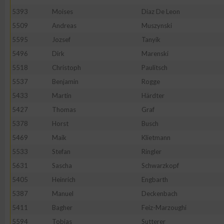
5393
Moises
Diaz De Leon
Erstellung von Profilen zur Personalisierung von Inhalten
5509
Andreas
Muszynski
5595
Jozsef
Tanyik
Verwendung von Profilen zur Auswahl personalisierter Inhalte
5496
Dirk
Marenski
5518
Christoph
Paulitsch
Messung der Werbeleistung
5537
Benjamin
Rogge
5433
Martin
Härdter
5427
Thomas
Graf
Messung der Performance von Inhalten
5378
Horst
Busch
5469
Maik
Klietmann
Analyse von Zielgruppen durch Statistiken oder Kombinatione
verschiedenen Quellen
5533
Stefan
Ringler
5631
Sascha
Schwarzkopf
Entwicklung und Verbesserung der Angebote
5405
Heinrich
Engbarth
5387
Manuel
Deckenbach
Verwendung reduzierter Daten zur Auswahl von Inhalten
5411
Bagher
Feiz-Marzoughi
5594
Tobias
Sutterer