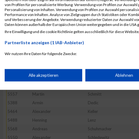
von Profilen für personalisierte Werbung. Verwendung von Profilen zur Auswahl p
5470
Dominik
Klotz
Personalisierung von Inhalten. Verwendung von Profilen zur Auswahl personalis
Performance von Inhalten. Analyse von Zielgruppen durch Statistiken oder Komb
5385
Peer
Conze
und Verbesserung der Angebote. Verwendung reduzierter Daten zur Auswahl von
5590
David
Stoewe
Daten können außerhalb der Europäischen Union weitergegeben und in die USA 
Ihre Einwilligung und die cookie Richtlinie gelten ausschließlich für diese Website
5468
Tom
Kirn
5559
Axel
Schmuck
Partnerliste anzeigen (1 IAB-Anbieter)
5440
Andreas
Henrich
Wir nutzen Ihre Daten für folgende Zwecke:
5612
Wolfgang
Warmuth
IAB-Verarbeitungszwecke:
5416
Dietmar
Langmaier
Speichern von oder Zugriff auf Informationen auf einem Endge
Alle akzeptieren
Ablehnen
5413
Emil
Fichtner
5519
Philipp
Perez Heil
Verwendung reduzierter Daten zur Auswahl von Werbeanzeige
5557
Martin
Schmitt
5388
Armin
Dedic
5464
Alexander
Keller
Erstellung von Profilen für personalisierte Werbung
5488
Henning
Lenz
5568
Andreas
Schuhmacher
Verwendung von Profilen zur Auswahl personalisierter Werbun
5550
Alexander
Schledewitz