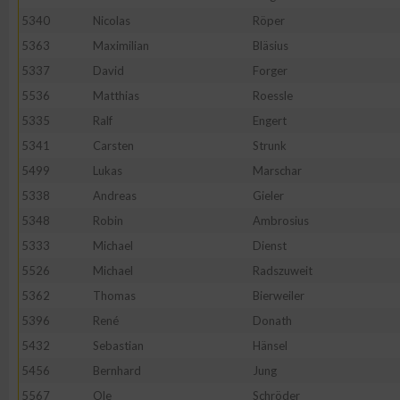
5340
Nicolas
Röper
5363
Maximilian
Bläsius
5337
David
Forger
5536
Matthias
Roessle
5335
Ralf
Engert
5341
Carsten
Strunk
5499
Lukas
Marschar
5338
Andreas
Gieler
5348
Robin
Ambrosius
5333
Michael
Dienst
5526
Michael
Radszuweit
5362
Thomas
Bierweiler
5396
René
Donath
5432
Sebastian
Hänsel
5456
Bernhard
Jung
5567
Ole
Schröder