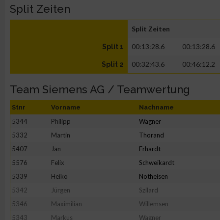
Split Zeiten
Split Zeiten
00:13:28.6
00:13:28.6
Split 1
00:32:43.6
00:46:12.2
Split 2
Team Siemens AG / Teamwertung
Stnr
Vorname
Nachname
5344
Philipp
Wagner
5332
Martin
Thorand
5407
Jan
Erhardt
5576
Felix
Schweikardt
5339
Heiko
Notheisen
5342
Jürgen
Szilard
5346
Maximilian
Willemsen
5343
Markus
Wagner