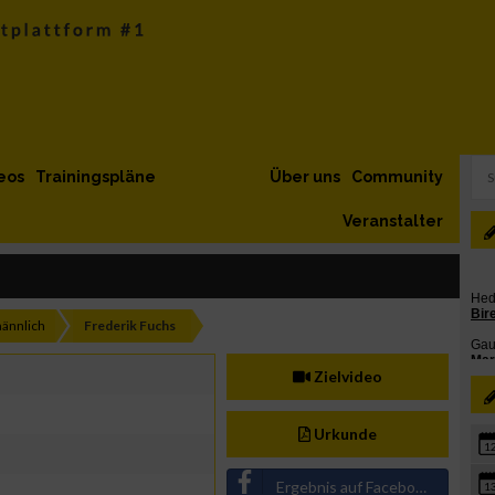
eos
Trainingspläne
Über uns
Community
Veranstalter
ännlich
Frederik Fuchs
Zielvideo
Urkunde
1
Ergebnis auf Facebook teilen
1