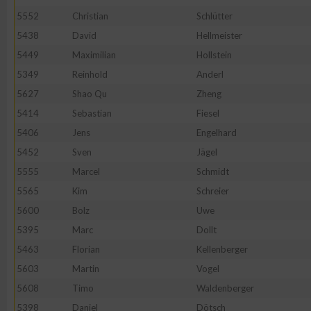
IAB-Besonderheiten:
5552
Christian
Schlütter
Verwendung genauer Standortdaten
5438
David
Hellmeister
5449
Maximilian
Hollstein
5349
Reinhold
Anderl
Geräte anhand von aktiv angeforderten Informationen identifi
5627
Shao Qu
Zheng
Nicht-IAB-Verarbeitungszwecke:
5414
Sebastian
Fiesel
5406
Jens
Engelhard
Notwendig
5452
Sven
Jägel
5555
Marcel
Schmidt
Performance
5565
Kim
Schreier
5600
Bolz
Uwe
Funktional
5395
Marc
Dollt
5463
Florian
Kellenberger
Werbung
5603
Martin
Vogel
5608
Timo
Waldenberger
5398
Daniel
Dötsch