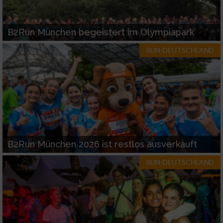
B2Run München begeistert im Olympiapark
RUN-DEUTSCHLAND
B2Run München 2026 ist restlos ausverkauft
RUN-DEUTSCHLAND