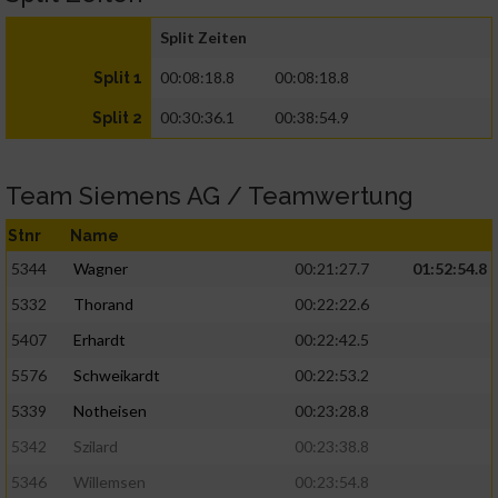
Split Zeiten
00:08:18.8
00:08:18.8
Split 1
00:30:36.1
00:38:54.9
Split 2
Team Siemens AG / Teamwertung
Stnr
Name
5344
Wagner
00:21:27.7
01:52:54.8
5332
Thorand
00:22:22.6
5407
Erhardt
00:22:42.5
5576
Schweikardt
00:22:53.2
5339
Notheisen
00:23:28.8
5342
Szilard
00:23:38.8
5346
Willemsen
00:23:54.8