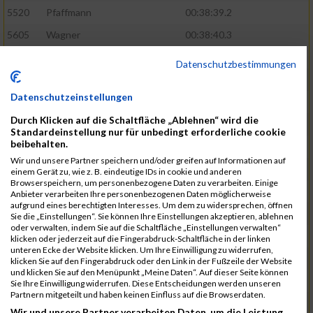
5520
Pfaffmann
00:38:39.2
5605
Wagner
00:38:40.3
5460
Karaman
00:38:55.7
Datenschutzbestimmungen
5571
Schumann
00:39:22.4
Datenschutzeinstellungen
5601
Verclas
00:39:39.1
Durch Klicken auf die Schaltfläche „Ablehnen“ wird die
5368
Böhm
00:39:40.1
Standardeinstellung nur für unbedingt erforderliche cookie
beibehalten.
5531
Rieger
00:39:41.5
Wir und unsere Partner speichern und/oder greifen auf Informationen auf
5584
Stadtmüller
00:40:01.1
einem Gerät zu, wie z. B. eindeutige IDs in cookie und anderen
Browserspeichern, um personenbezogene Daten zu verarbeiten. Einige
5570
Schulze
00:40:29.6
Anbieter verarbeiten Ihre personenbezogenen Daten möglicherweise
aufgrund eines berechtigten Interesses. Um dem zu widersprechen, öffnen
5572
Schuster
00:40:29.9
Sie die „Einstellungen“. Sie können Ihre Einstellungen akzeptieren, ablehnen
oder verwalten, indem Sie auf die Schaltfläche „Einstellungen verwalten“
5466
Kiehne
00:40:40.9
klicken oder jederzeit auf die Fingerabdruck-Schaltfläche in der linken
unteren Ecke der Website klicken. Um Ihre Einwilligung zu widerrufen,
5615
Weigand
00:41:00.1
klicken Sie auf den Fingerabdruck oder den Link in der Fußzeile der Website
und klicken Sie auf den Menüpunkt „Meine Daten“. Auf dieser Seite können
5515
Ohler
00:41:07.3
Sie Ihre Einwilligung widerrufen. Diese Entscheidungen werden unseren
Partnern mitgeteilt und haben keinen Einfluss auf die Browserdaten.
5580
Selbiger
00:41:12.6
Wir und unsere Partner verarbeiten Daten, um die Leistung