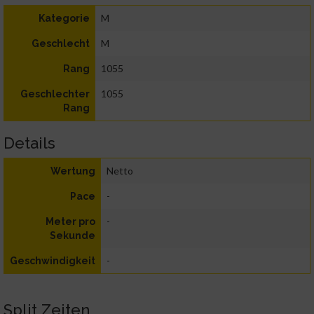
M
Kategorie
M
Geschlecht
1055
Rang
1055
Geschlechter
Rang
Details
Netto
Wertung
-
Pace
-
Meter pro
Sekunde
-
Geschwindigkeit
Split Zeiten