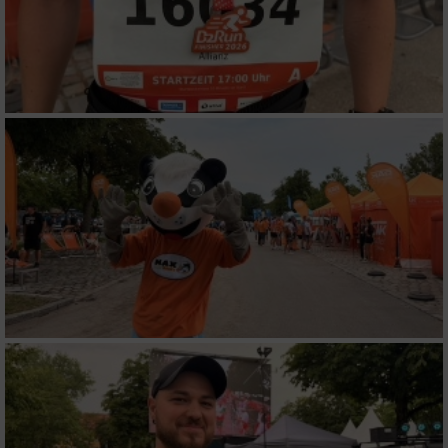
verschiedenen Quellen
Entwicklung und Verbesserung der Angebote
Verwendung reduzierter Daten zur Auswahl
von Inhalten
IAB-Besonderheiten:
Verwendung genauer Standortdaten
Geräte anhand von aktiv angeforderten
Informationen identifizieren
Nicht-IAB-Verarbeitungszwecke:
Notwendig
Performance