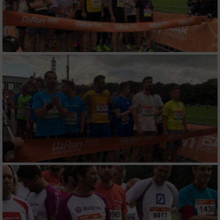
Entwicklung und Verbesserung der Angebote
Verwendung reduzierter Daten zur Auswahl
von Inhalten
IAB-Besonderheiten:
Verwendung genauer Standortdaten
Geräte anhand von aktiv angeforderten
Informationen identifizieren
Nicht-IAB-Verarbeitungszwecke:
Notwendig
Performance
Funktional