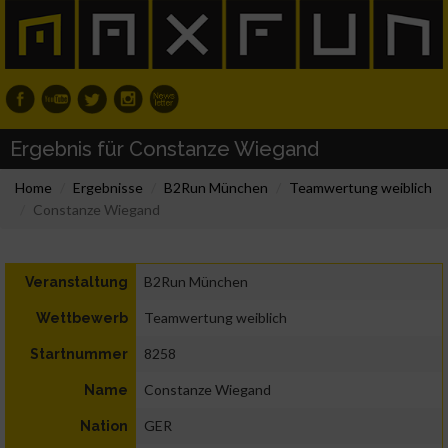
Ergebnis für Constanze Wiegand
Home
Ergebnisse
B2Run München
Teamwertung weiblich
Constanze Wiegand
B2Run München
Veranstaltung
Teamwertung weiblich
Wettbewerb
8258
Startnummer
Constanze Wiegand
Name
GER
Nation