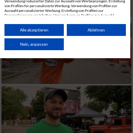
Verwendung reduzierter Daten zur Auswahl von Werbeanzeigen. Erstellung
von Profilen für personalisierte Werbung. Verwendung von Profilen zur
Auswahl personalisierter Werbung. Erstellung von Profilen zur
Personalisierung von Inhalten. Verwendung von Profilen zur Auswahl
personalisierter Inhalte. Messung der Werbeleistung. Messung der
Performance von Inhalten. Analyse von Zielgruppen durch Statistiken oder
Kombinationen von Daten aus verschiedenen Quellen. Entwicklung und
Alle akzeptieren
Ablehnen
Verbesserung der Angebote. Verwendung reduzierter Daten zur Auswahl
von Inhalten.
Daten können außerhalb der Europäischen Union weitergegeben und in die
Nein, anpassen
USA gesendet werden.
Ihre Einwilligung und die cookie Richtlinie gelten ausschließlich für diese
Website/App.
Partnerliste anzeigen (1 IAB-Anbieter)
Wir nutzen Ihre Daten für folgende Zwecke:
IAB-Verarbeitungszwecke:
Speichern von oder Zugriff auf Informationen
auf einem Endgerät
Verwendung reduzierter Daten zur Auswahl
von Werbeanzeigen