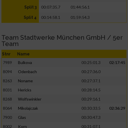
00:07:35.7
01:44:56.1
Split 3
00:14:58.1
01:59:54.3
Split 4
Team Stadtwerke München GmbH / 5er
Team
Stnr
Name
7989
Bulkova
00:25:01.3
02:17:45
8094
Odenbach
00:27:36.0
8263
Noname
00:27:37.1
8031
Hericks
00:28:14.5
8268
Wolfswinkler
00:29:16.1
8064
Mikolajczak
00:30:33.5
02:36:29
7900
Glas
00:30:47.3
8002
Korn
00:31:07.1