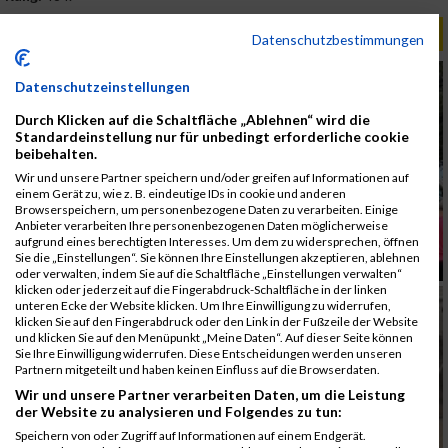
ALBUM B2RUN MÜNCHEN / 15.07.2026
Datenschutzbestimmungen
Datenschutzeinstellungen
Durch Klicken auf die Schaltfläche „Ablehnen“ wird die
Standardeinstellung nur für unbedingt erforderliche cookie
beibehalten.
Wir und unsere Partner speichern und/oder greifen auf Informationen auf
einem Gerät zu, wie z. B. eindeutige IDs in cookie und anderen
Browserspeichern, um personenbezogene Daten zu verarbeiten. Einige
Anbieter verarbeiten Ihre personenbezogenen Daten möglicherweise
aufgrund eines berechtigten Interesses. Um dem zu widersprechen, öffnen
Sie die „Einstellungen“. Sie können Ihre Einstellungen akzeptieren, ablehnen
oder verwalten, indem Sie auf die Schaltfläche „Einstellungen verwalten“
klicken oder jederzeit auf die Fingerabdruck-Schaltfläche in der linken
unteren Ecke der Website klicken. Um Ihre Einwilligung zu widerrufen,
klicken Sie auf den Fingerabdruck oder den Link in der Fußzeile der Website
und klicken Sie auf den Menüpunkt „Meine Daten“. Auf dieser Seite können
Sie Ihre Einwilligung widerrufen. Diese Entscheidungen werden unseren
Partnern mitgeteilt und haben keinen Einfluss auf die Browserdaten.
Wir und unsere Partner verarbeiten Daten, um die Leistung
der Website zu analysieren und Folgendes zu tun:
Speichern von oder Zugriff auf Informationen auf einem Endgerät.