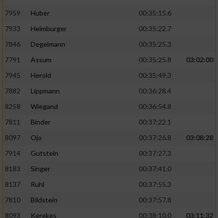
7959
Huber
00:35:15.6
7933
Heimburger
00:35:22.7
7846
Degelmann
00:35:25.3
7791
Assum
00:35:25.8
03:02:00
7945
Herold
00:35:49.3
7882
Lippmann
00:36:28.4
8258
Wiegand
00:36:54.8
7811
Binder
00:37:22.1
8097
Ojo
00:37:26.8
03:08:28
7914
Gutstein
00:37:27.3
8183
Singer
00:37:41.0
8137
Ruhl
00:37:55.3
7810
Bildstein
00:37:57.8
8093
Kerekes
00:38:10.0
03:11:32