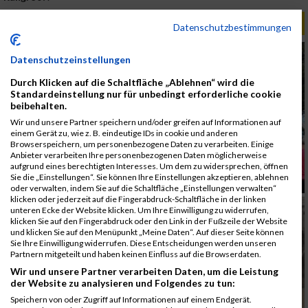
ALBUM B2RUN MÜNCHEN / 15.07.2026
Datenschutzbestimmungen
Datenschutzeinstellungen
Durch Klicken auf die Schaltfläche „Ablehnen“ wird die
Standardeinstellung nur für unbedingt erforderliche cookie
beibehalten.
Wir und unsere Partner speichern und/oder greifen auf Informationen auf
einem Gerät zu, wie z. B. eindeutige IDs in cookie und anderen
Browserspeichern, um personenbezogene Daten zu verarbeiten. Einige
Anbieter verarbeiten Ihre personenbezogenen Daten möglicherweise
aufgrund eines berechtigten Interesses. Um dem zu widersprechen, öffnen
Sie die „Einstellungen“. Sie können Ihre Einstellungen akzeptieren, ablehnen
oder verwalten, indem Sie auf die Schaltfläche „Einstellungen verwalten“
klicken oder jederzeit auf die Fingerabdruck-Schaltfläche in der linken
unteren Ecke der Website klicken. Um Ihre Einwilligung zu widerrufen,
klicken Sie auf den Fingerabdruck oder den Link in der Fußzeile der Website
und klicken Sie auf den Menüpunkt „Meine Daten“. Auf dieser Seite können
Sie Ihre Einwilligung widerrufen. Diese Entscheidungen werden unseren
Partnern mitgeteilt und haben keinen Einfluss auf die Browserdaten.
Wir und unsere Partner verarbeiten Daten, um die Leistung
der Website zu analysieren und Folgendes zu tun:
Speichern von oder Zugriff auf Informationen auf einem Endgerät.