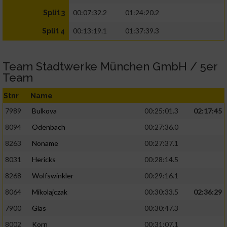
00:07:32.2
01:24:20.2
Split 3
00:13:19.1
01:37:39.3
Split 4
Team Stadtwerke München GmbH / 5er
Team
Stnr
Name
7989
Bulkova
00:25:01.3
02:17:45
8094
Odenbach
00:27:36.0
8263
Noname
00:27:37.1
8031
Hericks
00:28:14.5
8268
Wolfswinkler
00:29:16.1
8064
Mikolajczak
00:30:33.5
02:36:29
7900
Glas
00:30:47.3
8002
Korn
00:31:07.1