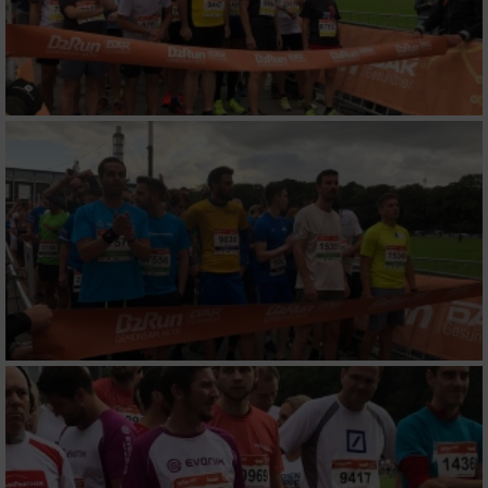
Entwicklung und Verbesserung der Angebote
Verwendung reduzierter Daten zur Auswahl
von Inhalten
IAB-Besonderheiten:
Verwendung genauer Standortdaten
Geräte anhand von aktiv angeforderten
Informationen identifizieren
Nicht-IAB-Verarbeitungszwecke:
Notwendig
Performance
Funktional