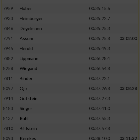
7959
Huber
00:35:15.6
7933
Heimburger
00:35:22.7
7846
Degelmann
00:35:25.3
7791
Assum
00:35:25.8
03:02:00
7945
Herold
00:35:49.3
7882
Lippmann
00:36:28.4
8258
Wiegand
00:36:54.8
7811
Binder
00:37:22.1
8097
Ojo
00:37:26.8
03:08:28
7914
Gutstein
00:37:27.3
8183
Singer
00:37:41.0
8137
Ruhl
00:37:55.3
7810
Bildstein
00:37:57.8
8093
Kerekes
00:38:10.0
03:11:32