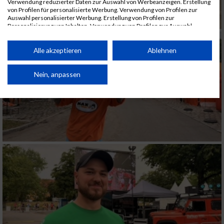
Verwendung reduzierter Daten zur Auswahl von Werbeanzeigen. Erstellung
von Profilen für personalisierte Werbung. Verwendung von Profilen zur
Auswahl personalisierter Werbung. Erstellung von Profilen zur
Personalisierung von Inhalten. Verwendung von Profilen zur Auswahl
personalisierter Inhalte. Messung der Werbeleistung. Messung der
Performance von Inhalten. Analyse von Zielgruppen durch Statistiken oder
Kombinationen von Daten aus verschiedenen Quellen. Entwicklung und
Alle akzeptieren
Ablehnen
Verbesserung der Angebote. Verwendung reduzierter Daten zur Auswahl
von Inhalten.
Daten können außerhalb der Europäischen Union weitergegeben und in die
Nein, anpassen
USA gesendet werden.
Ihre Einwilligung und die cookie Richtlinie gelten ausschließlich für diese
Website/App.
Partnerliste anzeigen (1 IAB-Anbieter)
Wir nutzen Ihre Daten für folgende Zwecke:
IAB-Verarbeitungszwecke:
Speichern von oder Zugriff auf Informationen
auf einem Endgerät
Verwendung reduzierter Daten zur Auswahl
von Werbeanzeigen