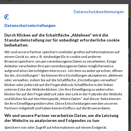
ALBUM B2RUN MÜNCHEN / 15.07.2026
Datenschutzbestimmungen
Datenschutzeinstellungen
Durch Klicken auf die Schaltfläche „Ablehnen“ wird die
Standardeinstellung nur für unbedingt erforderliche cookie
beibehalten.
Wir und unsere Partner speichern und/oder greifen auf Informationen auf
einem Gerät zu, wie z. B. eindeutige IDs in cookie und anderen
Browserspeichern, um personenbezogene Daten zu verarbeiten. Einige
Anbieter verarbeiten Ihre personenbezogenen Daten möglicherweise
aufgrund eines berechtigten Interesses. Um dem zu widersprechen, öffnen
Sie die „Einstellungen“. Sie können Ihre Einstellungen akzeptieren, ablehnen
oder verwalten, indem Sie auf die Schaltfläche „Einstellungen verwalten“
klicken oder jederzeit auf die Fingerabdruck-Schaltfläche in der linken
unteren Ecke der Website klicken. Um Ihre Einwilligung zu widerrufen,
klicken Sie auf den Fingerabdruck oder den Link in der Fußzeile der Website
und klicken Sie auf den Menüpunkt „Meine Daten“. Auf dieser Seite können
Sie Ihre Einwilligung widerrufen. Diese Entscheidungen werden unseren
Partnern mitgeteilt und haben keinen Einfluss auf die Browserdaten.
Wir und unsere Partner verarbeiten Daten, um die Leistung
der Website zu analysieren und Folgendes zu tun:
Speichern von oder Zugriff auf Informationen auf einem Endgerät.