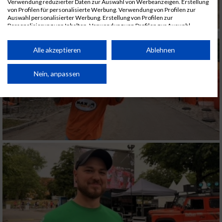
Verwendung reduzierter Daten zur Auswahl von Werbeanzeigen. Erstellung
von Profilen für personalisierte Werbung. Verwendung von Profilen zur
Auswahl personalisierter Werbung. Erstellung von Profilen zur
Personalisierung von Inhalten. Verwendung von Profilen zur Auswahl
personalisierter Inhalte. Messung der Werbeleistung. Messung der
Performance von Inhalten. Analyse von Zielgruppen durch Statistiken oder
Kombinationen von Daten aus verschiedenen Quellen. Entwicklung und
Alle akzeptieren
Ablehnen
Verbesserung der Angebote. Verwendung reduzierter Daten zur Auswahl
von Inhalten.
Daten können außerhalb der Europäischen Union weitergegeben und in die
Nein, anpassen
USA gesendet werden.
Ihre Einwilligung und die cookie Richtlinie gelten ausschließlich für diese
Website/App.
Partnerliste anzeigen (1 IAB-Anbieter)
Wir nutzen Ihre Daten für folgende Zwecke:
IAB-Verarbeitungszwecke:
Speichern von oder Zugriff auf Informationen
auf einem Endgerät
Verwendung reduzierter Daten zur Auswahl
von Werbeanzeigen