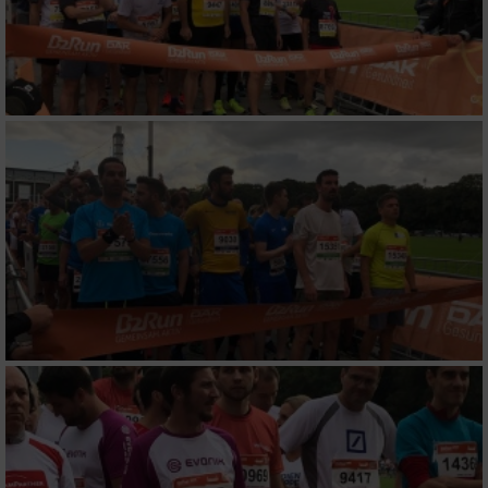
Entwicklung und Verbesserung der Angebote
Verwendung reduzierter Daten zur Auswahl
von Inhalten
IAB-Besonderheiten:
Verwendung genauer Standortdaten
Geräte anhand von aktiv angeforderten
Informationen identifizieren
Nicht-IAB-Verarbeitungszwecke:
Notwendig
Performance
Funktional