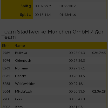
00:09:29.9
01:25:30.2
Split 3
00:18:11.4
01:43:41.6
Split 4
Team Stadtwerke München GmbH / 5er
Team
Stnr
Name
7989
Bulkova
00:25:01.3
02:17:45
8094
Odenbach
00:27:36.0
8263
Noname
00:27:37.1
8031
Hericks
00:28:14.5
8268
Wolfswinkler
00:29:16.1
8064
Mikolajczak
00:30:33.5
02:36:29
7900
Glas
00:30:47.3
8002
Korn
00:31:07.1