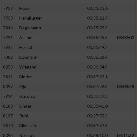
7959
Huber
00:35:15.6
7933
Heimburger
00:35:22.7
7846
Degelmann
00:35:25.3
7791
Assum
00:35:25.8
03:02:00
7945
Herold
00:35:49.3
7882
Lippmann
00:36:28.4
8258
Wiegand
00:36:54.8
7811
Binder
00:37:22.1
8097
Ojo
00:37:26.8
03:08:28
7914
Gutstein
00:37:27.3
8183
Singer
00:37:41.0
8137
Ruhl
00:37:55.3
7810
Bildstein
00:37:57.8
8093
Kerekes
00:38:10.0
03:11:32