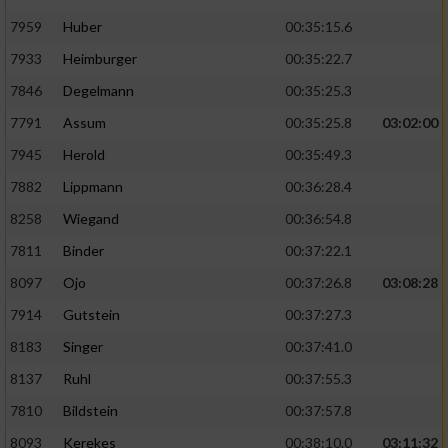
7959
Huber
00:35:15.6
7933
Heimburger
00:35:22.7
7846
Degelmann
00:35:25.3
7791
Assum
00:35:25.8
03:02:00
7945
Herold
00:35:49.3
7882
Lippmann
00:36:28.4
8258
Wiegand
00:36:54.8
7811
Binder
00:37:22.1
8097
Ojo
00:37:26.8
03:08:28
7914
Gutstein
00:37:27.3
8183
Singer
00:37:41.0
8137
Ruhl
00:37:55.3
7810
Bildstein
00:37:57.8
8093
Kerekes
00:38:10.0
03:11:32