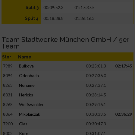
00:09:52.3
01:17:37.5
Split 3
00:18:38.8
01:36:16.3
Split 4
Team Stadtwerke München GmbH / 5er
Team
Stnr
Name
7989
Bulkova
00:25:01.3
02:17:45
8094
Odenbach
00:27:36.0
8263
Noname
00:27:37.1
8031
Hericks
00:28:14.5
8268
Wolfswinkler
00:29:16.1
8064
Mikolajczak
00:30:33.5
02:36:29
7900
Glas
00:30:47.3
8002
Korn
00:31:07.1