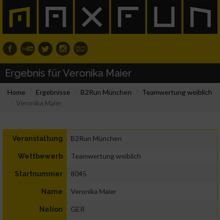
Ergebnis für Veronika Maier
Home
Ergebnisse
B2Run München
Teamwertung weiblich
Veronika Maier
B2Run München
Veranstaltung
Teamwertung weiblich
Wettbewerb
8045
Startnummer
Veronika Maier
Name
GER
Nation