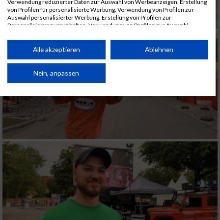
Verwendung reduzierter Daten zur Auswahl von Werbeanzeigen. Erstellung
von Profilen für personalisierte Werbung. Verwendung von Profilen zur
Auswahl personalisierter Werbung. Erstellung von Profilen zur
Personalisierung von Inhalten. Verwendung von Profilen zur Auswahl
personalisierter Inhalte. Messung der Werbeleistung. Messung der
Performance von Inhalten. Analyse von Zielgruppen durch Statistiken oder
Kombinationen von Daten aus verschiedenen Quellen. Entwicklung und
Alle akzeptieren
Ablehnen
Verbesserung der Angebote. Verwendung reduzierter Daten zur Auswahl
von Inhalten.
Daten können außerhalb der Europäischen Union weitergegeben und in die
Nein, anpassen
USA gesendet werden.
Ihre Einwilligung und die cookie Richtlinie gelten ausschließlich für diese
Website/App.
Partnerliste anzeigen (1 IAB-Anbieter)
Wir nutzen Ihre Daten für folgende Zwecke:
IAB-Verarbeitungszwecke:
Speichern von oder Zugriff auf Informationen
auf einem Endgerät
Verwendung reduzierter Daten zur Auswahl
von Werbeanzeigen