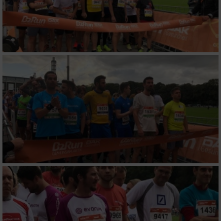
Entwicklung und Verbesserung der Angebote
Verwendung reduzierter Daten zur Auswahl
von Inhalten
IAB-Besonderheiten:
Verwendung genauer Standortdaten
Geräte anhand von aktiv angeforderten
Informationen identifizieren
Nicht-IAB-Verarbeitungszwecke:
Notwendig
Performance
Funktional