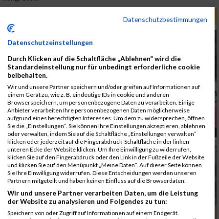
ALBUM B2RUN MÜNCHEN / 15.07.2026
Datenschutzbestimmungen
Datenschutzeinstellungen
Durch Klicken auf die Schaltfläche „Ablehnen“ wird die
Standardeinstellung nur für unbedingt erforderliche cookie
beibehalten.
Wir und unsere Partner speichern und/oder greifen auf Informationen auf
einem Gerät zu, wie z. B. eindeutige IDs in cookie und anderen
Browserspeichern, um personenbezogene Daten zu verarbeiten. Einige
Anbieter verarbeiten Ihre personenbezogenen Daten möglicherweise
aufgrund eines berechtigten Interesses. Um dem zu widersprechen, öffnen
Sie die „Einstellungen“. Sie können Ihre Einstellungen akzeptieren, ablehnen
oder verwalten, indem Sie auf die Schaltfläche „Einstellungen verwalten“
klicken oder jederzeit auf die Fingerabdruck-Schaltfläche in der linken
unteren Ecke der Website klicken. Um Ihre Einwilligung zu widerrufen,
klicken Sie auf den Fingerabdruck oder den Link in der Fußzeile der Website
und klicken Sie auf den Menüpunkt „Meine Daten“. Auf dieser Seite können
Sie Ihre Einwilligung widerrufen. Diese Entscheidungen werden unseren
Partnern mitgeteilt und haben keinen Einfluss auf die Browserdaten.
Wir und unsere Partner verarbeiten Daten, um die Leistung
der Website zu analysieren und Folgendes zu tun:
Speichern von oder Zugriff auf Informationen auf einem Endgerät.