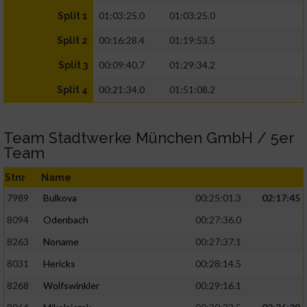
01:03:25.0
01:03:25.0
Split 1
00:16:28.4
01:19:53.5
Split 2
00:09:40.7
01:29:34.2
Split 3
00:21:34.0
01:51:08.2
Split 4
Team Stadtwerke München GmbH / 5er
Team
Stnr
Name
7989
Bulkova
00:25:01.3
02:17:45
8094
Odenbach
00:27:36.0
8263
Noname
00:27:37.1
8031
Hericks
00:28:14.5
8268
Wolfswinkler
00:29:16.1