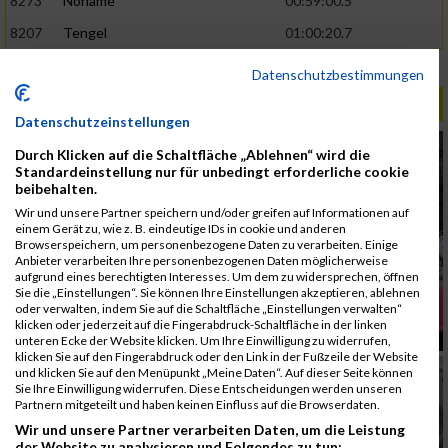
8273
Noname
00:59:00.5
8207
Tengel
01:00:20.7
Rang:
1278.
Datenschutzbestimmungen
ALBUM B2RUN MÜNCHEN / 15.07.2026
Datenschutzeinstellungen
Durch Klicken auf die Schaltfläche „Ablehnen“ wird die
Standardeinstellung nur für unbedingt erforderliche cookie
beibehalten.
Wir und unsere Partner speichern und/oder greifen auf Informationen auf
einem Gerät zu, wie z. B. eindeutige IDs in cookie und anderen
Browserspeichern, um personenbezogene Daten zu verarbeiten. Einige
Anbieter verarbeiten Ihre personenbezogenen Daten möglicherweise
aufgrund eines berechtigten Interesses. Um dem zu widersprechen, öffnen
Sie die „Einstellungen“. Sie können Ihre Einstellungen akzeptieren, ablehnen
oder verwalten, indem Sie auf die Schaltfläche „Einstellungen verwalten“
klicken oder jederzeit auf die Fingerabdruck-Schaltfläche in der linken
unteren Ecke der Website klicken. Um Ihre Einwilligung zu widerrufen,
klicken Sie auf den Fingerabdruck oder den Link in der Fußzeile der Website
und klicken Sie auf den Menüpunkt „Meine Daten“. Auf dieser Seite können
Sie Ihre Einwilligung widerrufen. Diese Entscheidungen werden unseren
Partnern mitgeteilt und haben keinen Einfluss auf die Browserdaten.
Wir und unsere Partner verarbeiten Daten, um die Leistung
der Website zu analysieren und Folgendes zu tun: