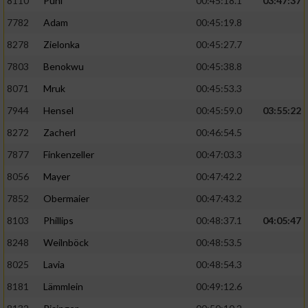
8110
Puhl
00:45:18.1
03:47:37
7782
Adam
00:45:19.8
8278
Zielonka
00:45:27.7
7803
Benokwu
00:45:38.8
8071
Mruk
00:45:53.3
7944
Hensel
00:45:59.0
03:55:22
8272
Zacherl
00:46:54.5
7877
Finkenzeller
00:47:03.3
8056
Mayer
00:47:42.2
7852
Obermaier
00:47:43.2
8103
Phillips
00:48:37.1
04:05:47
8248
Weilnböck
00:48:53.5
8025
Lavia
00:48:54.3
8181
Lämmlein
00:49:12.6