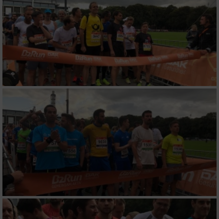
Entwicklung und Verbesserung der Angebote
Verwendung reduzierter Daten zur Auswahl
von Inhalten
IAB-Besonderheiten:
Verwendung genauer Standortdaten
Geräte anhand von aktiv angeforderten
Informationen identifizieren
Nicht-IAB-Verarbeitungszwecke:
Notwendig
Performance