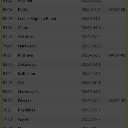
8132
Risinger
00:50:10.2
8046
Mallea
00:50:10.4
04:17:53
8029
Lemos Siqueira Pereira
00:50:41.3
8126
Ribbe
00:51:44.6
8242
Schröder
00:51:56.5
7947
Hertweck
00:53:20.2
8067
Misheva
00:54:06.8
04:39:41
8275
Zekanovic
00:54:14.1
8141
Sallfellner
00:54:14.6
8229
Völkl
00:58:30.1
8034
Liakhovych
00:58:36.3
7880
Förster
00:58:36.8
04:55:35
7821
Böyükbas
00:58:37.7
7973
Kaindl
00:58:59.7