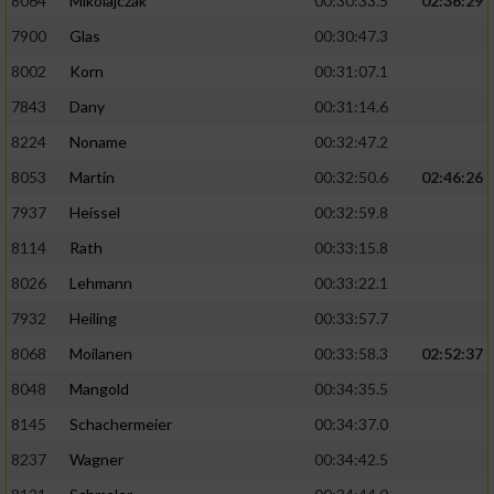
8064
Mikolajczak
00:30:33.5
02:36:29
7900
Glas
00:30:47.3
8002
Korn
00:31:07.1
7843
Dany
00:31:14.6
8224
Noname
00:32:47.2
8053
Martin
00:32:50.6
02:46:26
7937
Heissel
00:32:59.8
8114
Rath
00:33:15.8
8026
Lehmann
00:33:22.1
7932
Heiling
00:33:57.7
8068
Moilanen
00:33:58.3
02:52:37
8048
Mangold
00:34:35.5
8145
Schachermeier
00:34:37.0
8237
Wagner
00:34:42.5