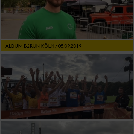
Erstellung von Profilen für personalisierte
Werbung
Verwendung von Profilen zur Auswahl
personalisierter Werbung
ALBUM B2RUN KÖLN / 05.09.2019
Erstellung von Profilen zur Personalisierung
von Inhalten
Verwendung von Profilen zur Auswahl
personalisierter Inhalte
Messung der Werbeleistung
Messung der Performance von Inhalten
Analyse von Zielgruppen durch Statistiken
oder Kombinationen von Daten aus
verschiedenen Quellen