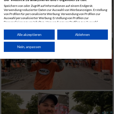
Speichern von oder Zugriff auf Informationen auf einem Endgerät.
Verwendung reduzierter Daten zur Auswahl von Werbeanzeigen. Erstellung
von Profilen für personalisierte Werbung. Verwendung von Profilen zur
Auswahl personalisierter Werbung. Erstellung von Profilen zur
Personalisierung von Inhalten. Verwendung von Profilen zur Auswahl
personalisierter Inhalte. Messung der Werbeleistung. Messung der
Performance von Inhalten. Analyse von Zielgruppen durch Statistiken oder
Kombinationen von Daten aus verschiedenen Quellen. Entwicklung und
Alle akzeptieren
Ablehnen
Verbesserung der Angebote. Verwendung reduzierter Daten zur Auswahl
von Inhalten.
Daten können außerhalb der Europäischen Union weitergegeben und in die
Nein, anpassen
USA gesendet werden.
Ihre Einwilligung und die cookie Richtlinie gelten ausschließlich für diese
Website/App.
Partnerliste anzeigen (1 IAB-Anbieter)
Wir nutzen Ihre Daten für folgende Zwecke:
IAB-Verarbeitungszwecke:
Speichern von oder Zugriff auf Informationen
auf einem Endgerät
Verwendung reduzierter Daten zur Auswahl
von Werbeanzeigen