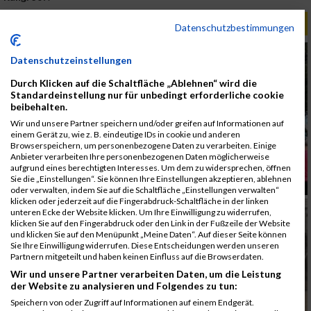
ALBUM B2RUN MÜNCHEN / 15.07.2026
Datenschutzbestimmungen
Datenschutzeinstellungen
Durch Klicken auf die Schaltfläche „Ablehnen“ wird die
Standardeinstellung nur für unbedingt erforderliche cookie
beibehalten.
Wir und unsere Partner speichern und/oder greifen auf Informationen auf
einem Gerät zu, wie z. B. eindeutige IDs in cookie und anderen
Browserspeichern, um personenbezogene Daten zu verarbeiten. Einige
Anbieter verarbeiten Ihre personenbezogenen Daten möglicherweise
aufgrund eines berechtigten Interesses. Um dem zu widersprechen, öffnen
Sie die „Einstellungen“. Sie können Ihre Einstellungen akzeptieren, ablehnen
oder verwalten, indem Sie auf die Schaltfläche „Einstellungen verwalten“
klicken oder jederzeit auf die Fingerabdruck-Schaltfläche in der linken
unteren Ecke der Website klicken. Um Ihre Einwilligung zu widerrufen,
klicken Sie auf den Fingerabdruck oder den Link in der Fußzeile der Website
und klicken Sie auf den Menüpunkt „Meine Daten“. Auf dieser Seite können
Sie Ihre Einwilligung widerrufen. Diese Entscheidungen werden unseren
Partnern mitgeteilt und haben keinen Einfluss auf die Browserdaten.
Wir und unsere Partner verarbeiten Daten, um die Leistung
der Website zu analysieren und Folgendes zu tun:
Speichern von oder Zugriff auf Informationen auf einem Endgerät.