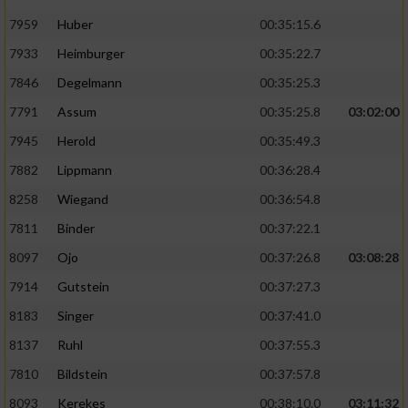
7959
Huber
00:35:15.6
7933
Heimburger
00:35:22.7
7846
Degelmann
00:35:25.3
7791
Assum
00:35:25.8
03:02:00
7945
Herold
00:35:49.3
7882
Lippmann
00:36:28.4
8258
Wiegand
00:36:54.8
7811
Binder
00:37:22.1
8097
Ojo
00:37:26.8
03:08:28
7914
Gutstein
00:37:27.3
8183
Singer
00:37:41.0
8137
Ruhl
00:37:55.3
7810
Bildstein
00:37:57.8
8093
Kerekes
00:38:10.0
03:11:32