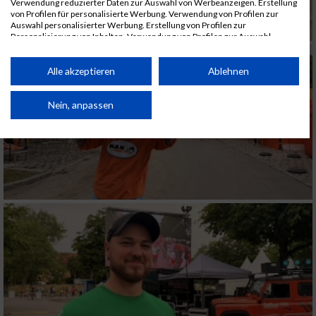
Verwendung reduzierter Daten zur Auswahl von Werbeanzeigen. Erstellung
von Profilen für personalisierte Werbung. Verwendung von Profilen zur
Auswahl personalisierter Werbung. Erstellung von Profilen zur
Personalisierung von Inhalten. Verwendung von Profilen zur Auswahl
personalisierter Inhalte. Messung der Werbeleistung. Messung der
Performance von Inhalten. Analyse von Zielgruppen durch Statistiken oder
Kombinationen von Daten aus verschiedenen Quellen. Entwicklung und
Alle akzeptieren
Ablehnen
Verbesserung der Angebote. Verwendung reduzierter Daten zur Auswahl
von Inhalten.
Daten können außerhalb der Europäischen Union weitergegeben und in die
Nein, anpassen
USA gesendet werden.
Ihre Einwilligung und die cookie Richtlinie gelten ausschließlich für diese
Website/App.
Partnerliste anzeigen (1 IAB-Anbieter)
Wir nutzen Ihre Daten für folgende Zwecke:
IAB-Verarbeitungszwecke:
Speichern von oder Zugriff auf Informationen
auf einem Endgerät
Verwendung reduzierter Daten zur Auswahl
von Werbeanzeigen