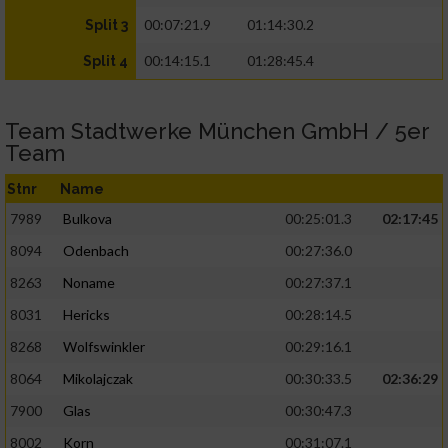
00:07:21.9
01:14:30.2
Split 3
00:14:15.1
01:28:45.4
Split 4
Team Stadtwerke München GmbH / 5er
Team
Stnr
Name
7989
Bulkova
00:25:01.3
02:17:45
8094
Odenbach
00:27:36.0
8263
Noname
00:27:37.1
8031
Hericks
00:28:14.5
8268
Wolfswinkler
00:29:16.1
8064
Mikolajczak
00:30:33.5
02:36:29
7900
Glas
00:30:47.3
8002
Korn
00:31:07.1