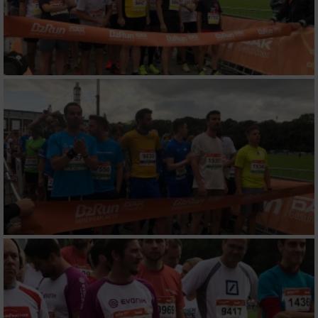
Entwicklung und Verbesserung der Angebote
Verwendung reduzierter Daten zur Auswahl
von Inhalten
IAB-Besonderheiten:
Verwendung genauer Standortdaten
Geräte anhand von aktiv angeforderten
Informationen identifizieren
Nicht-IAB-Verarbeitungszwecke:
Notwendig
Performance
Funktional