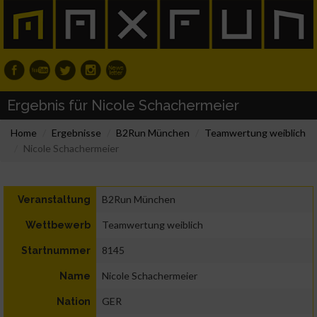
Ergebnis für Nicole Schachermeier
Home
Ergebnisse
B2Run München
Teamwertung weiblich
Nicole Schachermeier
B2Run München
Veranstaltung
Teamwertung weiblich
Wettbewerb
8145
Startnummer
Nicole Schachermeier
Name
GER
Nation