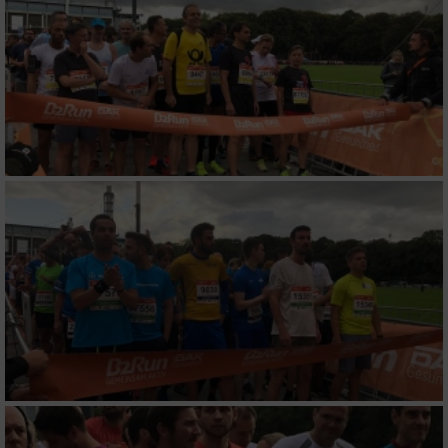
Entwicklung und Verbesserung der Angebote
Verwendung reduzierter Daten zur Auswahl
von Inhalten
IAB-Besonderheiten:
Verwendung genauer Standortdaten
Geräte anhand von aktiv angeforderten
Informationen identifizieren
Nicht-IAB-Verarbeitungszwecke:
Notwendig
Performance