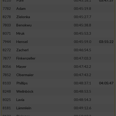
8110
Puhl
00:45:18.1
03:47:37
7782
Adam
00:45:19.8
8278
Zielonka
00:45:27.7
7803
Benokwu
00:45:38.8
8071
Mruk
00:45:53.3
7944
Hensel
00:45:59.0
03:55:22
8272
Zacherl
00:46:54.5
7877
Finkenzeller
00:47:03.3
8056
Mayer
00:47:42.2
7852
Obermaier
00:47:43.2
8103
Phillips
00:48:37.1
04:05:47
8248
Weilnböck
00:48:53.5
8025
Lavia
00:48:54.3
8181
Lämmlein
00:49:12.6