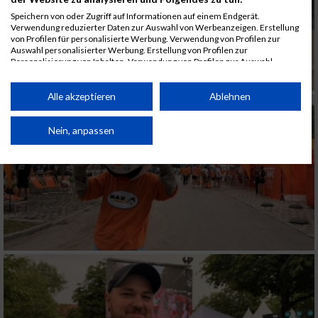
Speichern von oder Zugriff auf Informationen auf einem Endgerät.
Verwendung reduzierter Daten zur Auswahl von Werbeanzeigen. Erstellung
von Profilen für personalisierte Werbung. Verwendung von Profilen zur
Auswahl personalisierter Werbung. Erstellung von Profilen zur
Personalisierung von Inhalten. Verwendung von Profilen zur Auswahl
personalisierter Inhalte. Messung der Werbeleistung. Messung der
Performance von Inhalten. Analyse von Zielgruppen durch Statistiken oder
Kombinationen von Daten aus verschiedenen Quellen. Entwicklung und
Alle akzeptieren
Ablehnen
Verbesserung der Angebote. Verwendung reduzierter Daten zur Auswahl
von Inhalten.
Daten können außerhalb der Europäischen Union weitergegeben und in die
Nein, anpassen
USA gesendet werden.
Ihre Einwilligung und die cookie Richtlinie gelten ausschließlich für diese
Website/App.
Partnerliste anzeigen (1 IAB-Anbieter)
Wir nutzen Ihre Daten für folgende Zwecke:
IAB-Verarbeitungszwecke:
Speichern von oder Zugriff auf Informationen
auf einem Endgerät
Verwendung reduzierter Daten zur Auswahl
von Werbeanzeigen