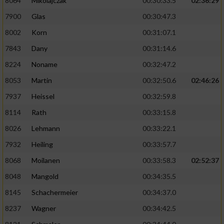
8064
Mikolajczak
00:30:33.5
02:36:29
7900
Glas
00:30:47.3
8002
Korn
00:31:07.1
7843
Dany
00:31:14.6
8224
Noname
00:32:47.2
8053
Martin
00:32:50.6
02:46:26
7937
Heissel
00:32:59.8
8114
Rath
00:33:15.8
8026
Lehmann
00:33:22.1
7932
Heiling
00:33:57.7
8068
Moilanen
00:33:58.3
02:52:37
8048
Mangold
00:34:35.5
8145
Schachermeier
00:34:37.0
8237
Wagner
00:34:42.5