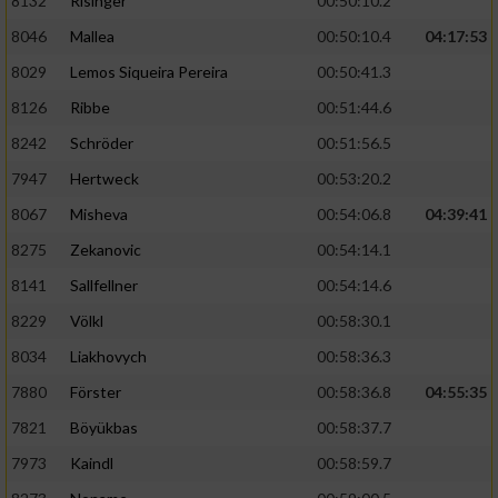
8132
Risinger
00:50:10.2
8046
Mallea
00:50:10.4
04:17:53
8029
Lemos Siqueira Pereira
00:50:41.3
8126
Ribbe
00:51:44.6
8242
Schröder
00:51:56.5
7947
Hertweck
00:53:20.2
8067
Misheva
00:54:06.8
04:39:41
8275
Zekanovic
00:54:14.1
8141
Sallfellner
00:54:14.6
8229
Völkl
00:58:30.1
8034
Liakhovych
00:58:36.3
7880
Förster
00:58:36.8
04:55:35
7821
Böyükbas
00:58:37.7
7973
Kaindl
00:58:59.7