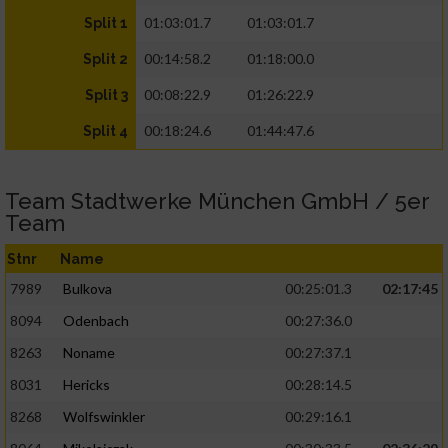
01:03:01.7
01:03:01.7
Split 1
00:14:58.2
01:18:00.0
Split 2
00:08:22.9
01:26:22.9
Split 3
00:18:24.6
01:44:47.6
Split 4
Team Stadtwerke München GmbH / 5er
Team
Stnr
Name
7989
Bulkova
00:25:01.3
02:17:45
8094
Odenbach
00:27:36.0
8263
Noname
00:27:37.1
8031
Hericks
00:28:14.5
8268
Wolfswinkler
00:29:16.1