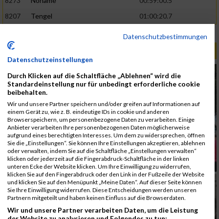
8273
Noname
00:59:00.5
8207
Tengel
01:00:20.7
Rang:
992.
Datenschutzbestimmungen
ALBUM B2RUN MÜNCHEN / 15.07.2026
Datenschutzeinstellungen
Durch Klicken auf die Schaltfläche „Ablehnen“ wird die
Standardeinstellung nur für unbedingt erforderliche cookie
beibehalten.
Wir und unsere Partner speichern und/oder greifen auf Informationen auf
einem Gerät zu, wie z. B. eindeutige IDs in cookie und anderen
Browserspeichern, um personenbezogene Daten zu verarbeiten. Einige
Anbieter verarbeiten Ihre personenbezogenen Daten möglicherweise
aufgrund eines berechtigten Interesses. Um dem zu widersprechen, öffnen
Sie die „Einstellungen“. Sie können Ihre Einstellungen akzeptieren, ablehnen
oder verwalten, indem Sie auf die Schaltfläche „Einstellungen verwalten“
klicken oder jederzeit auf die Fingerabdruck-Schaltfläche in der linken
unteren Ecke der Website klicken. Um Ihre Einwilligung zu widerrufen,
klicken Sie auf den Fingerabdruck oder den Link in der Fußzeile der Website
und klicken Sie auf den Menüpunkt „Meine Daten“. Auf dieser Seite können
Sie Ihre Einwilligung widerrufen. Diese Entscheidungen werden unseren
Partnern mitgeteilt und haben keinen Einfluss auf die Browserdaten.
Wir und unsere Partner verarbeiten Daten, um die Leistung
der Website zu analysieren und Folgendes zu tun: