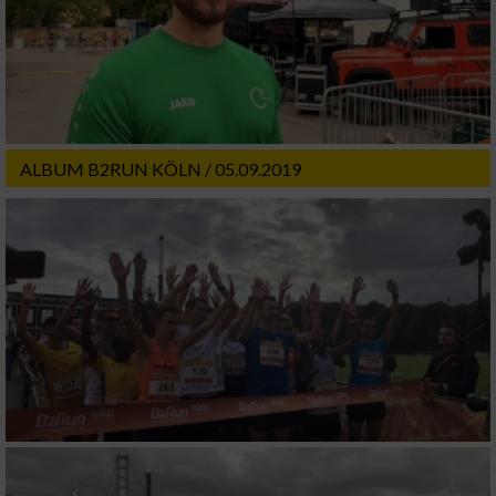
Erstellung von Profilen für personalisierte
Werbung
Verwendung von Profilen zur Auswahl
personalisierter Werbung
ALBUM B2RUN KÖLN / 05.09.2019
Erstellung von Profilen zur Personalisierung
von Inhalten
Verwendung von Profilen zur Auswahl
personalisierter Inhalte
Messung der Werbeleistung
Messung der Performance von Inhalten
Analyse von Zielgruppen durch Statistiken
oder Kombinationen von Daten aus
verschiedenen Quellen