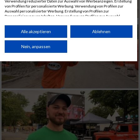
Verwendung reduzierter Daten zur Auswahl von Werbeanzeigen. Erstellung
von Profilen für personalisierte Werbung. Verwendung von Profilen zur
Auswahl personalisierter Werbung. Erstellung von Profilen zur
Personalisierung von Inhalten. Verwendung von Profilen zur Auswahl
personalisierter Inhalte. Messung der Werbeleistung. Messung der
Performance von Inhalten. Analyse von Zielgruppen durch Statistiken oder
Kombinationen von Daten aus verschiedenen Quellen. Entwicklung und
Alle akzeptieren
Ablehnen
Verbesserung der Angebote. Verwendung reduzierter Daten zur Auswahl
von Inhalten.
Daten können außerhalb der Europäischen Union weitergegeben und in die
Nein, anpassen
USA gesendet werden.
Ihre Einwilligung und die cookie Richtlinie gelten ausschließlich für diese
Website/App.
Partnerliste anzeigen (1 IAB-Anbieter)
Wir nutzen Ihre Daten für folgende Zwecke:
IAB-Verarbeitungszwecke:
Speichern von oder Zugriff auf Informationen
auf einem Endgerät
Verwendung reduzierter Daten zur Auswahl
von Werbeanzeigen