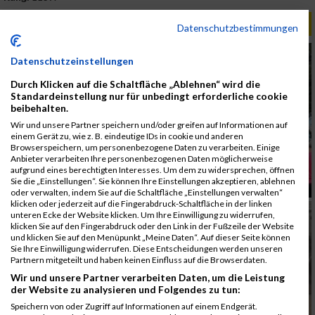
ALBUM B2RUN MÜNCHEN / 15.07.2026
Datenschutzbestimmungen
Datenschutzeinstellungen
Durch Klicken auf die Schaltfläche „Ablehnen“ wird die
Standardeinstellung nur für unbedingt erforderliche cookie
beibehalten.
Wir und unsere Partner speichern und/oder greifen auf Informationen auf
einem Gerät zu, wie z. B. eindeutige IDs in cookie und anderen
Browserspeichern, um personenbezogene Daten zu verarbeiten. Einige
Anbieter verarbeiten Ihre personenbezogenen Daten möglicherweise
aufgrund eines berechtigten Interesses. Um dem zu widersprechen, öffnen
Sie die „Einstellungen“. Sie können Ihre Einstellungen akzeptieren, ablehnen
oder verwalten, indem Sie auf die Schaltfläche „Einstellungen verwalten“
klicken oder jederzeit auf die Fingerabdruck-Schaltfläche in der linken
unteren Ecke der Website klicken. Um Ihre Einwilligung zu widerrufen,
klicken Sie auf den Fingerabdruck oder den Link in der Fußzeile der Website
und klicken Sie auf den Menüpunkt „Meine Daten“. Auf dieser Seite können
Sie Ihre Einwilligung widerrufen. Diese Entscheidungen werden unseren
Partnern mitgeteilt und haben keinen Einfluss auf die Browserdaten.
Wir und unsere Partner verarbeiten Daten, um die Leistung
der Website zu analysieren und Folgendes zu tun:
Speichern von oder Zugriff auf Informationen auf einem Endgerät.