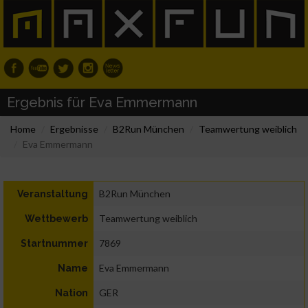
Ergebnis für Eva Emmermann
Home
Ergebnisse
B2Run München
Teamwertung weiblich
Eva Emmermann
B2Run München
Veranstaltung
Teamwertung weiblich
Wettbewerb
7869
Startnummer
Eva Emmermann
Name
GER
Nation