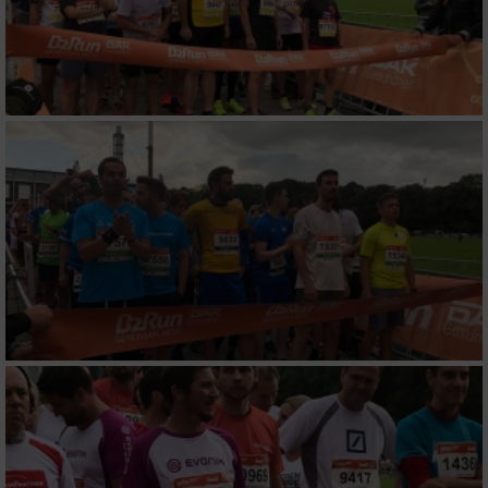
Entwicklung und Verbesserung der Angebote
Verwendung reduzierter Daten zur Auswahl
von Inhalten
IAB-Besonderheiten:
Verwendung genauer Standortdaten
Geräte anhand von aktiv angeforderten
Informationen identifizieren
Nicht-IAB-Verarbeitungszwecke:
Notwendig
Performance
Funktional