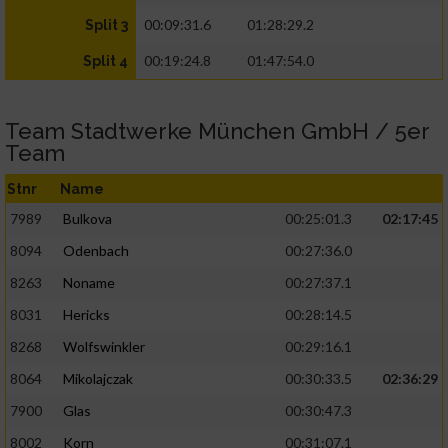
00:09:31.6
01:28:29.2
Split 3
00:19:24.8
01:47:54.0
Split 4
Team Stadtwerke München GmbH / 5er
Team
Stnr
Name
7989
Bulkova
00:25:01.3
02:17:45
8094
Odenbach
00:27:36.0
8263
Noname
00:27:37.1
8031
Hericks
00:28:14.5
8268
Wolfswinkler
00:29:16.1
8064
Mikolajczak
00:30:33.5
02:36:29
7900
Glas
00:30:47.3
8002
Korn
00:31:07.1