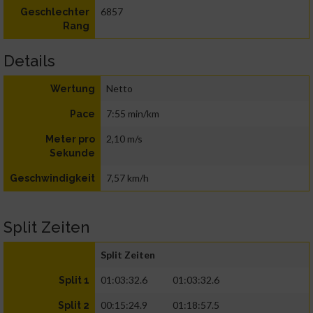
6857
Geschlechter
Rang
Details
Netto
Wertung
7:55 min/km
Pace
2,10 m/s
Meter pro
Sekunde
7,57 km/h
Geschwindigkeit
Split Zeiten
Split Zeiten
01:03:32.6
01:03:32.6
Split 1
00:15:24.9
01:18:57.5
Split 2