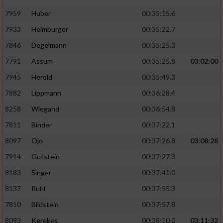
7959
Huber
00:35:15.6
7933
Heimburger
00:35:22.7
7846
Degelmann
00:35:25.3
7791
Assum
00:35:25.8
03:02:00
7945
Herold
00:35:49.3
7882
Lippmann
00:36:28.4
8258
Wiegand
00:36:54.8
7811
Binder
00:37:22.1
8097
Ojo
00:37:26.8
03:08:28
7914
Gutstein
00:37:27.3
8183
Singer
00:37:41.0
8137
Ruhl
00:37:55.3
7810
Bildstein
00:37:57.8
8093
Kerekes
00:38:10.0
03:11:32